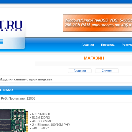
Главная
Профиль
Реком
МАГАЗИН
Главная
Список
Изделия снятые с производства
UL-NANO
 Руб.
Прочитано: 12003
• NXP iMX6ULL
• 512M DDR3
• 4G-8G eMMC
• 2 x Ethernet 100/10M PHY
• -40 ... +85C