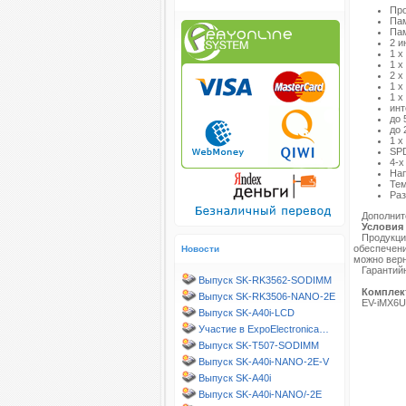
Про
Пам
Пам
2 и
1 x
1 x
2 x
1 x
1 x
инт
до 
до 
1 x
SPD
4-х
Нап
Тем
Раз
Дополните
Условия 
Продукция 
обеспечени
Новости
можно верн
Гарантийн
Выпуск SK-RK3562-SODIMM
Комплек
Выпуск SK-RK3506-NANO-2E
EV-iMX6UL
Выпуск SK-A40i-LCD
Участие в ExpoElectronica…
Выпуск SK-T507-SODIMM
Выпуск SK-A40i-NANO-2E-V
Выпуск SK-A40i
Выпуск SK-A40i-NANO/-2E