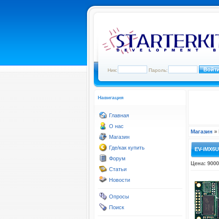
Ник:
Пароль:
Навигация
Главная
О нас
Магазин
» 
Магазин
Где/как купить
EV-iMX6
Форум
Цена: 9000
Статьи
Новости
Опросы
Поиск