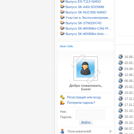
Выпуск ES-T113-NANO
Выпуск SK-A40i-SODIMM
Выпуск SK-NUC906-NANO
Участие в Экспоэлектроник…
Выпуск SK-STM32H743
Выпуск SK-iMX8Mini-CAN-Pl…
Выпуск SK-iMX8Mini-Artix-…
User Info
16.06.
02.02.
03.09.
12.06.
06.06.
Добро пожаловать,
15.02.
Guest
15.02.
Регистрация или вход
17.11.
Потеряли пароль?
17.11.
21.10.
Ник:
20.10.
Пароль:
15.10.
06.07.
Пользователей:
0