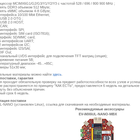
цессор MCIMX6G1/G2/G3/Y1/Y2/Y3 с частотой 528 / 696 / 800 900 MHz ;
ять DDR3 объемом 512 Mbyte;
ять eMMC объемом 4-8 GByte;
нтерфейса 10/100 Mbit Ethernet;
 USB 2.0 OTG ;
 USB 2.0 HOST;
 CAN;
 интерфейс SPI;
 интерфейс SIM card (ISO7816);
ерфейс SD/MMC card;
5 интерфейсов UART;
2 интерфейсов I2C;
 интерфейс I2S/SAI;
IF Out;
 канальный LVDS интерфейс для подключения TFT матриц (опция);
ряжение питания 5В;
пературный диапазон -45...+85C;
меры 51х30 мм;
льные материалы можно найти
здесь
.
поставки, гарантия
проходит обязательную проверку на предмет работоспособности всех узлов и успеш
е распространяется по принципу "КАК ЕСТЬ", предоставляется 6 недель на детальное 
уть без объяснения причин.
ый срок 6 недель.
тация поставки
-NANO (установлен Linux), ссылка для скачивания на необходимые материалы.
Рекомендуемые аксессуары
EV-iMX6UL-NANO-MBX