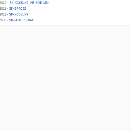
2020 -
SK-XC6SLX9-MB-SODIMM
2011 -
SK-EP4CE6
2011 -
SK-XC6SLX9
2008 -
SK-M-XC3S50AN