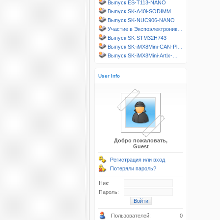
Выпуск ES-T113-NANO
Выпуск SK-A40i-SODIMM
Выпуск SK-NUC906-NANO
Участие в Экспоэлектроник…
Выпуск SK-STM32H743
Выпуск SK-iMX8Mini-CAN-Pl…
Выпуск SK-iMX8Mini-Artix-…
User Info
Добро пожаловать,
Guest
Регистрация или вход
Потеряли пароль?
Ник:
Пароль:
Пользователей:
0