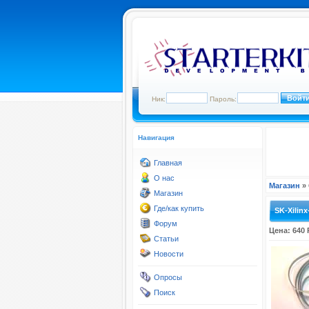
Ник:
Пароль:
Навигация
Главная
О нас
Магазин
»
Магазин
Где/как купить
SK-Xilin
Форум
Цена: 640 
Статьи
Новости
Опросы
Поиск