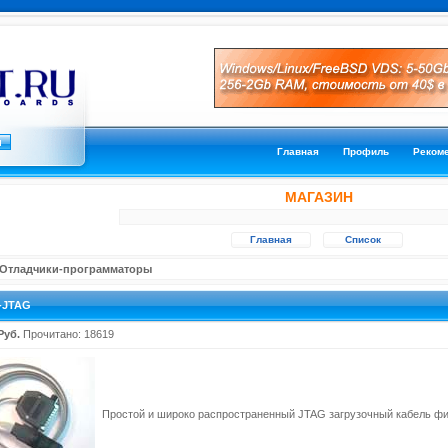
Главная
Профиль
Реком
МАГАЗИН
Главная
Список
 Отладчики-программаторы
x-JTAG
Руб.
Прочитано: 18619
Простой и широко распространенный JTAG загрузочный кабель фир