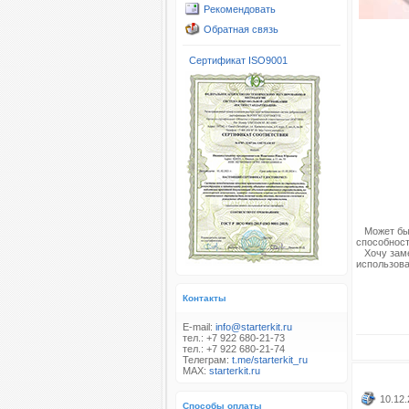
Рекомендовать
Обратная связь
Сертификат ISO9001
Может быть
способност
Хочу заме
использова
Контакты
E-mail:
info@starterkit.ru
тел.: +7 922 680-21-73
тел.: +7 922 680-21-74
Телеграм:
t.me/starterkit_ru
MAX:
starterkit.ru
10.12.
Способы оплаты