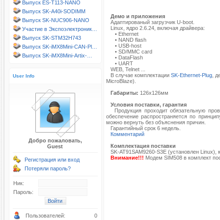
Выпуск ES-T113-NANO
Выпуск SK-A40i-SODIMM
Демо и приложения
Выпуск SK-NUC906-NANO
Адаптированый загрузчик U-boot.
Linux, ядро 2.6.24, включая драйвера:
Участие в Экспоэлектроник…
• Ethernet
Выпуск SK-STM32H743
• NAND flash
• USB-host
Выпуск SK-iMX8Mini-CAN-Pl…
• SD/MMC card
Выпуск SK-iMX8Mini-Artix-…
• DataFlash
• UART
WEB, Telnet ...
В случае комплектации
SK-Ethernet-Plug
, 
User Info
MicroBlaze).
Габариты:
126х126мм
Условия поставки, гарантия
Продукция проходит обязательную провер
обеспечение распространяется по принципу
можно вернуть без объяснения причин.
Гарантийный срок 6 недель.
Комментарий
Добро пожаловать,
Комплектация поставки
Guest
SK-AT91SAM9260-S3E (установлен Linux), к
Внимание!!!
Модем SIM508 в комплект по
Регистрация или вход
Потеряли пароль?
Ник:
Пароль:
Пользователей:
0