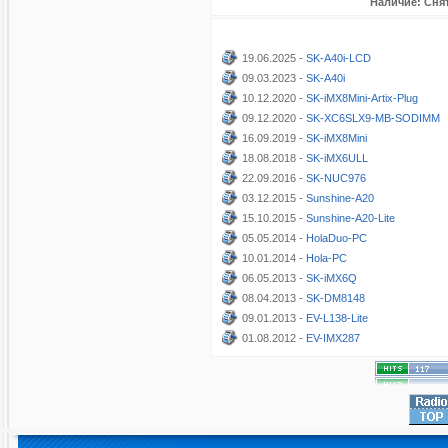
Наличие: Снят
19.06.2025 -
SK-A40i-LCD
09.03.2023 -
SK-A40i
10.12.2020 -
SK-iMX8Mini-Artix-Plug
09.12.2020 -
SK-XC6SLX9-MB-SODIMM
16.09.2019 -
SK-iMX8Mini
18.08.2018 -
SK-iMX6ULL
22.09.2016 -
SK-NUC976
03.12.2015 -
Sunshine-A20
15.10.2015 -
Sunshine-A20-Lite
05.05.2014 -
HolaDuo-PC
10.01.2014 -
Hola-PC
06.05.2013 -
SK-iMX6Q
08.04.2013 -
SK-DM8148
09.01.2013 -
EV-L138-Lite
01.08.2012 -
EV-IMX287