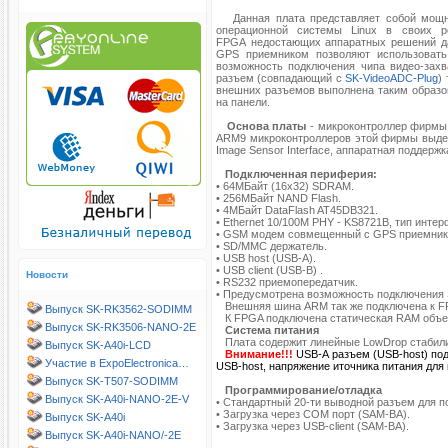
Данная плата представляет собой мощну
операционной системы Linux в своих р
FPGA недостающих аппаратных решений д
GPS приемником позволяют использовать 
возможность подключения чипа видео-зах
разъем (совпадающий с
SK-VideoADC-Plug
)
внешних разъемов выполнена таким образом
на панели.
Основа платы
- микроконтроллер фирмы 
ARM9 микроконтроллеров этой фирмы выделя
Image Sensor Interface, аппаратная поддержк
Подключенная периферия:
• 64MБайт (16х32) SDRAM.
• 256МБайт NAND Flash.
• 4МБайт DataFlash AT45DB321.
• Ethernet 10/100M PHY - KS8721B, тип интер
• GSM модем совмещенный с GPS приемни
• SD/MMC держатель.
• USB host (USB-A).
• USB client (USB-B) .
Новости
• RS232 приемопередатчик.
• Предусмотрена возможность подключения
Внешняя шина ARM так же подключена к FPG
Выпуск SK-RK3562-SODIMM
К FPGA подключена статическая RAM объе
Выпуск SK-RK3506-NANO-2E
Система питания
Плата содержит линейные LowDrop стабилиз
Выпуск SK-A40i-LCD
Внимание!!!
USB-A разъем (USB-host) под
Участие в ExpoElectronica…
USB-host, напряжение иточника питания для
Выпуск SK-T507-SODIMM
Программирование/отладка
Выпуск SK-A40i-NANO-2E-V
• Стандартный 20-ти выводной разъем для 
• Загрузка через COM порт (SAM-BA).
Выпуск SK-A40i
• Загрузка через USB-client (SAM-BA).
Выпуск SK-A40i-NANO/-2E