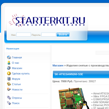
Ник:
Пароль:
Навигация
Главная
О нас
Магазин
» Изделия снятые с производств
Магазин
Где/как купить
SK-AT91SAM9260-S3E
Форум
Цена: 7000 Руб.
Прочитано: 39927
Статьи
Новости
• Atmel AT91S
• Xilinx FPGA
Опросы
• GSM/GPRS/G
• 64M SDRAM 
Поиск
• Ethernet PH
• 37 линий I/