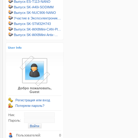
Выпуск ES-T113-NANO
Выпуск SK-A40i-SODIMM
Выпуск SK-NUC906-NANO
Участие в Экспоэлектроник…
Выпуск SK-STM32H743
Выпуск SK-iMX8Mini-CAN-Pl…
Выпуск SK-iMX8Mini-Artix-…
User Info
Добро пожаловать,
Guest
Регистрация или вход
Потеряли пароль?
Ник:
Пароль:
Пользователей:
0