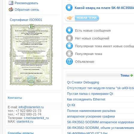
Рекомендовать
Какой кварц на плате SK-M-XC3S50
Обратная связь
Сертификат ISO9001
Есть новые сообщения
Нет новых сообщений
Популярная тема имеет новые сообщ
Популярная тема
Объявление
Темы
Qt Creator Debugging
Отсутствует тип модуля-платы "sk-a40i-l
Пустая папка с примерами Qt
Контакты
Как отсоединить Ethernet
Qt Kit
E-mail:
info@starterkit.ru
тел.: +7 922 680-21-73
Полное наименование разъёма
тел.: +7 922 680-21-74
аппаратное ускорение графики
Телеграм:
t.me/starterkit_ru
MAX:
starterkit.ru
SK-RK3562-SODIMM аппаратное кодирова
SK-RK3562-SODIMM, объем устанавливае
Способы оплаты
SK-iMX8Mini-MOD I2C3 баг