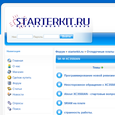
Ник:
Пароль:
Навигация
Форум
»
starterkit.ru
»
Отладочные платы
SK-M-XC3S50AN
Главная
О нас
Темы
Магазин
Программирование новой ревизии
Где/как купить
Форум
Неосторожное обращение с XC3S5
Статьи
About XC3S50AN - стартовые вопр
Новости
Опросы
SRAM на плате
Поиск
странность работы.