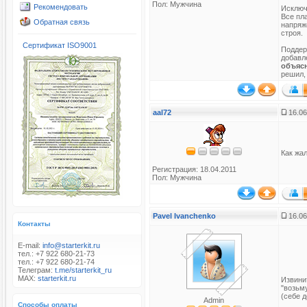
Пол: Мужчина
Рекомендовать
Исключ
Все пл
Обратная связь
напряж
строя.
Сертификат ISO9001
Поддер
добавл
объясн
решил,
aal72
16.06
Как жал
Регистрация: 18.04.2011
Пол: Мужчина
Pavel Ivanchenko
16.06
Контакты
E-mail:
info@starterkit.ru
тел.: +7 922 680-21-73
тел.: +7 922 680-21-74
Телеграм:
t.me/starterkit_ru
MAX:
starterkit.ru
Извинит
"возьм
(себе 
Admin
Способы оплаты