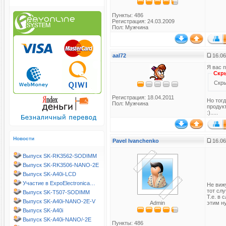
Пункты: 486
Регистрация: 24.03.2009
Пол: Мужчина
aal72
16.06
Я вас 
Скр
Скры
Регистрация: 18.04.2011
Но тогд
Пол: Мужчина
продук
:).....
Новости
Pavel Ivanchenko
16.06
Выпуск SK-RK3562-SODIMM
Выпуск SK-RK3506-NANO-2E
Выпуск SK-A40i-LCD
Участие в ExpoElectronica…
Не вижу
тот слу
Выпуск SK-T507-SODIMM
Т.е. в 
Выпуск SK-A40i-NANO-2E-V
Admin
этим н
Выпуск SK-A40i
Выпуск SK-A40i-NANO/-2E
Пункты: 486