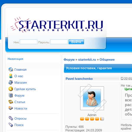
Ник:
Пароль:
Навигация
Форум
»
starterkit.ru
»
Общение
Условия поставки, гарантия
Главная
О нас
Pavel Ivanchenko
22.01
Магазин
Не так 
Где/как купить
Цита
Про
Форум
все
Статьи
рас
Новости
дет
объ
Admin
Опросы
Неболь
Поиск
Пункты: 486
крайне
Регистрация: 24.03.2009