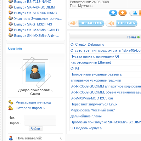
Выпуск ES-T113-NANO
Регистрация: 24.03.2009
Пол: Мужчина
Выпуск SK-A40i-SODIMM
Выпуск SK-NUC906-NANO
Участие в Экспоэлектроник…
Выпуск SK-STM32H743
Выпуск SK-iMX8Mini-CAN-Pl…
Выпуск SK-iMX8Mini-Artix-…
Темы
Qt Creator Debugging
User Info
Отсутствует тип модуля-платы "sk-a40i-l
Пустая папка с примерами Qt
Как отсоединить Ethernet
Qt Kit
Полное наименование разъёма
аппаратное ускорение графики
SK-RK3562-SODIMM аппаратное кодирова
Добро пожаловать,
SK-RK3562-SODIMM, объем устанавливае
Guest
SK-iMX8Mini-MOD I2C3 баг
Регистрация или вход
Перестает загружаться Linux
Потеряли пароль?
Маркировка "Честный знак"
Дальнейшие планы
Ник:
Проблема при запуске SK-iMX8Mini-SODIM
Пароль:
3D модель корпуса
Пользователей:
0