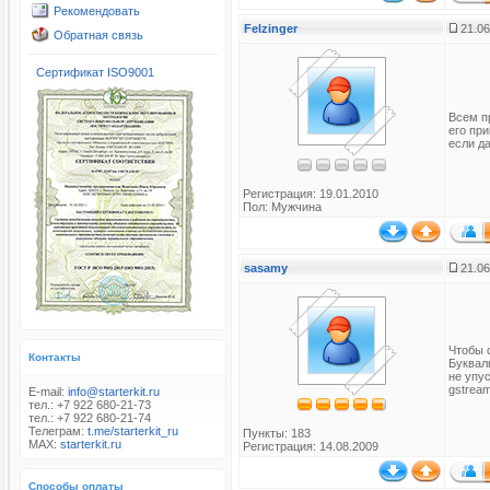
Рекомендовать
Felzinger
21.06
Обратная связь
Сертификат ISO9001
Всем пр
его пр
если да
Регистрация: 19.01.2010
Пол: Мужчина
sasamy
21.06
Чтобы с
Контакты
Букваль
не упус
gstream
E-mail:
info@starterkit.ru
тел.: +7 922 680-21-73
тел.: +7 922 680-21-74
Телеграм:
t.me/starterkit_ru
Пункты: 183
MAX:
starterkit.ru
Регистрация: 14.08.2009
Способы оплаты