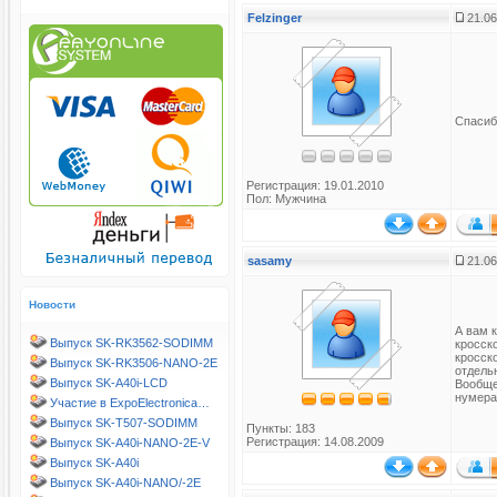
Felzinger
21.06
Спасиб
Регистрация: 19.01.2010
Пол: Мужчина
sasamy
21.06
Новости
А вам к
Выпуск SK-RK3562-SODIMM
кросск
кросск
Выпуск SK-RK3506-NANO-2E
отдель
Выпуск SK-A40i-LCD
Вообще
нумерац
Участие в ExpoElectronica…
Выпуск SK-T507-SODIMM
Пункты: 183
Регистрация: 14.08.2009
Выпуск SK-A40i-NANO-2E-V
Выпуск SK-A40i
Выпуск SK-A40i-NANO/-2E