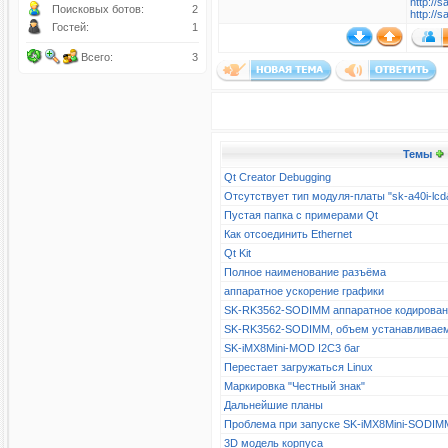
http://
Поисковых ботов:
2
http://
Гостей:
1
Всего:
3
Темы
Qt Creator Debugging
Отсутствует тип модуля-платы "sk-a40i-l
Пустая папка с примерами Qt
Как отсоединить Ethernet
Qt Kit
Полное наименование разъёма
аппаратное ускорение графики
SK-RK3562-SODIMM аппаратное кодирова
SK-RK3562-SODIMM, объем устанавливае
SK-iMX8Mini-MOD I2C3 баг
Перестает загружаться Linux
Маркировка "Честный знак"
Дальнейшие планы
Проблема при запуске SK-iMX8Mini-SODIM
3D модель корпуса