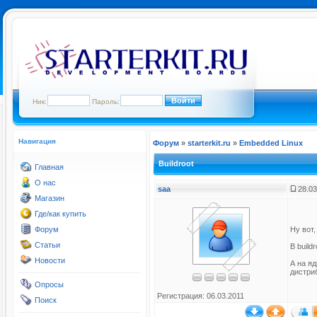
Ник:
Пароль:
Навигация
Форум
»
starterkit.ru
»
Embedded Linux
Buildroot
Главная
О нас
saa
28.03
Магазин
Где/как купить
Форум
Ну вот,
Статьи
В build
Новости
А на я
дистри
Опросы
Регистрация: 06.03.2011
Поиск