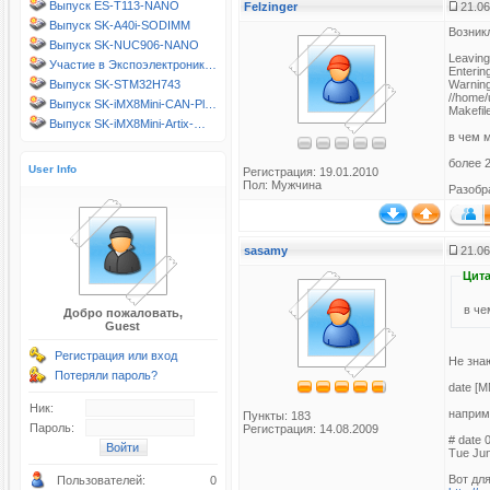
Выпуск ES-T113-NANO
Felzinger
21.06
Выпуск SK-A40i-SODIMM
Возникл
Выпуск SK-NUC906-NANO
Leaving 
Участие в Экспоэлектроник…
Entering
Выпуск SK-STM32H743
Warning:
//home/
Выпуск SK-iMX8Mini-CAN-Pl…
Makefile
Выпуск SK-iMX8Mini-Artix-…
в чем 
более 
User Info
Регистрация: 19.01.2010
Пол: Мужчина
Разобр
sasamy
21.06
Цита
в че
Добро пожаловать,
Guest
Регистрация или вход
Не зна
Потеряли пароль?
date [
Ник:
наприм
Пункты: 183
Пароль:
Регистрация: 14.08.2009
# date 
Tue Ju
Вот дл
Пользователей:
0