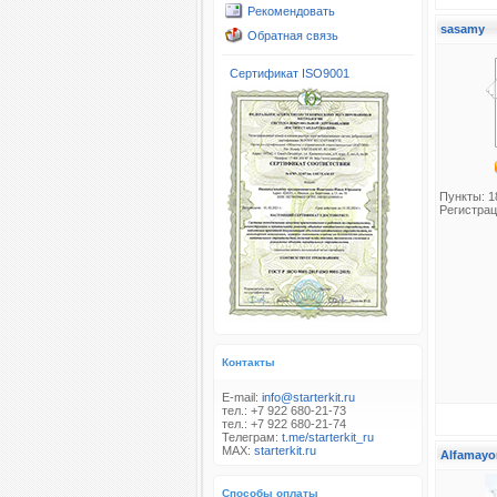
Рекомендовать
sasamy
Обратная связь
Сертификат ISO9001
Пункты: 1
Регистрац
Контакты
E-mail:
info@starterkit.ru
тел.: +7 922 680-21-73
тел.: +7 922 680-21-74
Телеграм:
t.me/starterkit_ru
MAX:
starterkit.ru
Alfamayo
Способы оплаты