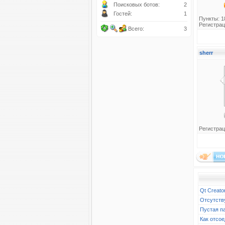
Поисковых ботов:
2
Гостей:
1
Пункты: 1
Регистрац
Всего:
3
sherr
Регистрац
Qt Creato
Отсутств
Пустая п
Как отсое