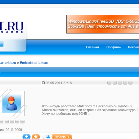
Главная
Профиль
Реком
tarterkit.ru
»
Embedded Linux
x
05.05.2011 21:18
Кто-нибудь работал с Matchbox ? Насколько он удобен ?
Много ли глюков, есть ли встроенная экранная клавиатура ?
Хочу попробовать под 9G45 ....
ия: 02.11.2009