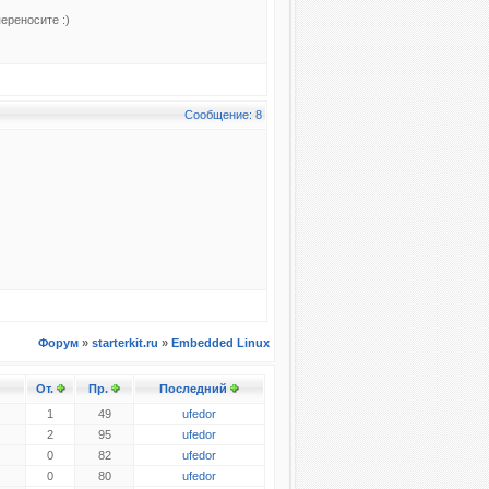
переносите :)
Сообщение: 8
Форум
»
starterkit.ru
»
Embedded Linux
От.
Пр.
Последний
1
49
ufedor
2
95
ufedor
0
82
ufedor
0
80
ufedor