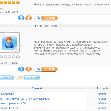
Мне из старья ничего не надо - вам если что-то нужно, то и 
83
ия: 14.08.2009
29.05.2011 22:34
Matchbox работает под Х-ами, в то время как программки
которые я пишу - напрямую с фреймбуфером.
Будут ли они по-прежднему работать из matchbox-a
или прийдется осваивать что-либо типа QT ( к чему
пока душа не лежит, как и ко всему С++ - подобному)
ия: 02.11.2009
Темы
Автор
r Debugging
ufedor
ует тип модуля-платы "sk-a40i-lcd&quo…
ufedor
апка с примерами Qt
ufedor
динить Ethernet
ufedor