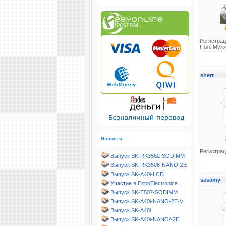
Регистрац
Пол: Муж
sherr
Новости
Регистрац
Выпуск SK-RK3562-SODIMM
Выпуск SK-RK3506-NANO-2E
Выпуск SK-A40i-LCD
sasamy
Участие в ExpoElectronica…
Выпуск SK-T507-SODIMM
Выпуск SK-A40i-NANO-2E-V
Выпуск SK-A40i
Выпуск SK-A40i-NANO/-2E