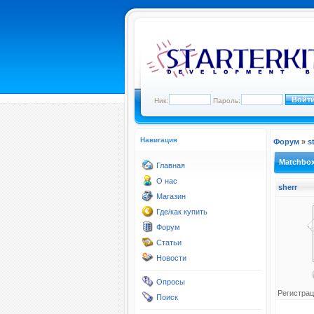
Ник:
Пароль:
Навигация
Форум
»
s
Matchbo
Главная
О нас
sherr
Магазин
Где/как купить
Форум
Статьи
Новости
Опросы
Регистрац
Поиск