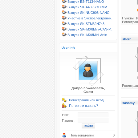
Выпуск ES-T113-NANO
Выпуск SK-A40i-SODIMM
Выпуск SK-NUC906-NANO
Участие в Экспоэлектроник…
Пункты: 1
Регистрац
Выпуск SK-STM32H743
Выпуск SK-iMX8Mini-CAN-Pl…
Выпуск SK-iMX8Mini-Artix-…
sherr
User Info
Регистрац
Добро пожаловать,
Guest
Регистрация или вход
sasamy
Потеряли пароль?
Ник:
Пароль:
Пользователей:
0