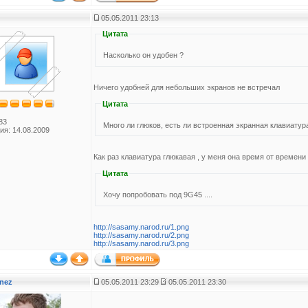
05.05.2011 23:13
Цитата
Насколько он удобен ?
Ничего удобней для небольших экранов не встречал
Цитата
83
Много ли глюков, есть ли встроенная экранная клавиатур
ия: 14.08.2009
Как раз клавиатура глюкавая , у меня она время от времени
Цитата
Хочу попробовать под 9G45 ....
http://sasamy.narod.ru/1.png
http://sasamy.narod.ru/2.png
http://sasamy.narod.ru/3.png
nez
05.05.2011 23:29
05.05.2011 23:30