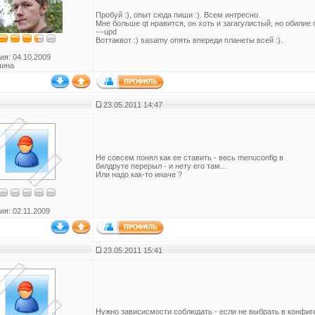
Пробуй :), опыт сюда пиши :). Всем интресно.
Мне больше qt нравится, он хоть и загагулистый, но обилие
---upd
Воттаквот :) sasamy опять впереди планеты всей :).
ия: 04.10.2009
чина
23.05.2011 14:47
Не совсем понял как ее ставить - весь menuconfig в
билдруте перерыл - и нету его там...
Или надо как-то иначе ?
ия: 02.11.2009
23.05.2011 15:41
Нужно зависисмости соблюдать - если не выбрать в конфиге