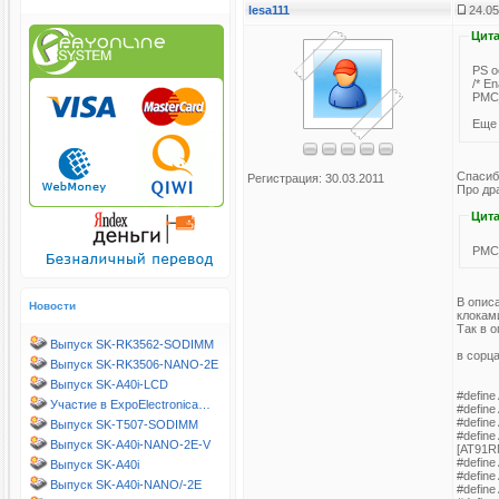
lesa111
24.05
Цита
PS о
/* En
PMC
Еще 
Спасибо
Регистрация: 30.03.2011
Про др
Цита
PMC
В описа
Новости
клокам
Так в 
Выпуск SK-RK3562-SODIMM
в сорц
Выпуск SK-RK3506-NANO-2E
Выпуск SK-A40i-LCD
#define
Участие в ExpoElectronica…
#define
#define
Выпуск SK-T507-SODIMM
#defin
Выпуск SK-A40i-NANO-2E-V
[AT91RM
#defin
Выпуск SK-A40i
#define
Выпуск SK-A40i-NANO/-2E
#define