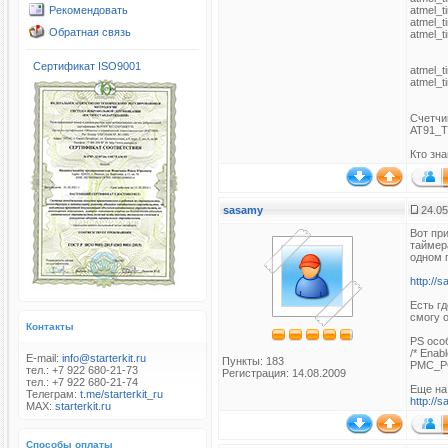
Рекомендовать
atmel_
atmel_
Обратная связь
atmel_
Сертификат ISO9001
atmel_t
atmel_t
Счетчик
AT91_T
Кто зна
sasamy
24.05
Вот пр
таймер
одном 
http://
Есть гд
смогу 
Контакты
PS осо
/* Enabl
E-mail:
info@starterkit.ru
Пункты: 183
PMC_PC
тел.: +7 922 680-21-73
Регистрация: 14.08.2009
тел.: +7 922 680-21-74
Еще на
Телеграм:
t.me/starterkit_ru
http://
MAX:
starterkit.ru
Способы оплаты