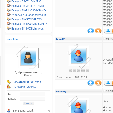
#define
Выпуск ES-T113-NANO
#define
Выпуск SK-A40i-SODIMM
#define
#define
Выпуск SK-NUC906-NANO
#define
Участие в Экспоэлектроник…
#define
#define
Выпуск SK-STM32H743
#define
Выпуск SK-iMX8Mini-CAN-Pl…
#define
Выпуск SK-iMX8Mini-Artix-…
User Info
lesa111
24.05
А какой
Которы
Добро пожаловать,
Guest
Регистрация: 30.03.2011
Регистрация или вход
Потеряли пароль?
sasamy
24.05
Ник:
Пароль:
Хех - а
#define
#define
Пользователей:
0