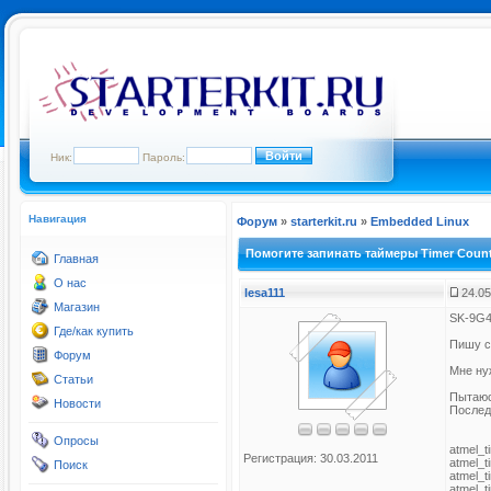
Ник:
Пароль:
Навигация
Форум
»
starterkit.ru
»
Embedded Linux
Помогите запинать таймеры Timer Coun
Главная
О нас
lesa111
24.05
Магазин
SK-9G
Где/как купить
Пишу с
Форум
Мне ну
Статьи
Пытаюс
Новости
Послед
Опросы
atmel_t
Регистрация: 30.03.2011
atmel_
Поиск
atmel_
atmel_t