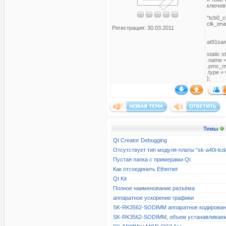
ключев
"tcb0_c
clk_ena
Регистрация: 30.03.2011
at91sa
static s
.name =
.pmc_m
.type 
};
Темы
Qt Creator Debugging
Отсутствует тип модуля-платы "sk-a40i-l
Пустая папка с примерами Qt
Как отсоединить Ethernet
Qt Kit
Полное наименование разъёма
аппаратное ускорение графики
SK-RK3562-SODIMM аппаратное кодирова
SK-RK3562-SODIMM, объем устанавливае