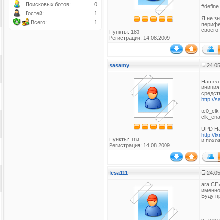
Поисковых ботов:
0
#define
Гостей:
1
Я не з
Всего:
1
перифе
своего
Пункты: 183
Регистрация: 14.08.2009
sasamy
24.05
Нашел 
инициа
средств
http://
tc0_clk
clk_ena
UPD На
http://
Пункты: 183
и похож
Регистрация: 14.08.2009
lesa111
24.05
ага СПА
именно
Буду пр
я тоже