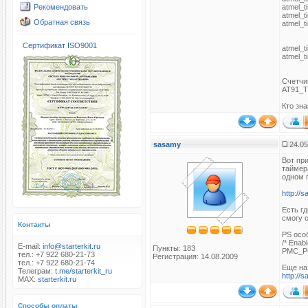
Рекомендовать
atmel_
atmel_
Обратная связь
atmel_
Сертификат ISO9001
atmel_t
atmel_t
Счетчик
AT91_T
Кто зна
sasamy
24.05
Вот пр
таймер
одном 
http://
Есть гд
смогу 
Контакты
PS осо
/* Enabl
E-mail:
info@starterkit.ru
Пункты: 183
PMC_PC
тел.: +7 922 680-21-73
Регистрация: 14.08.2009
тел.: +7 922 680-21-74
Еще на
Телеграм:
t.me/starterkit_ru
http://
MAX:
starterkit.ru
Способы оплаты