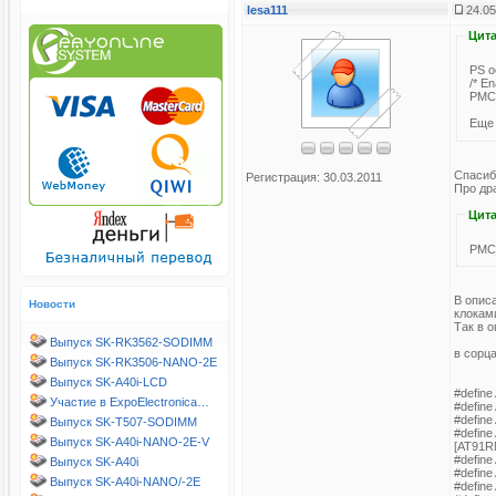
lesa111
24.05
Цита
PS о
/* En
PMC
Еще 
Спасибо
Регистрация: 30.03.2011
Про др
Цита
PMC
В описа
Новости
клокам
Так в 
Выпуск SK-RK3562-SODIMM
в сорц
Выпуск SK-RK3506-NANO-2E
Выпуск SK-A40i-LCD
#define
Участие в ExpoElectronica…
#define
#define
Выпуск SK-T507-SODIMM
#defin
Выпуск SK-A40i-NANO-2E-V
[AT91RM
#defin
Выпуск SK-A40i
#define
Выпуск SK-A40i-NANO/-2E
#define