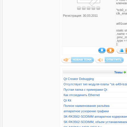
ключев
"tcb0_c
clk_ena
Регистрация: 30.03.2011
at91sa
static s
.name =
.pmc_m
.type 
};
Темы
Qt Creator Debugging
Отсутствует тип модуля-платы "sk-a40i-l
Пустая папка с примерами Qt
Как отсоединить Ethernet
Qt Kit
Полное наименование разъёма
аппаратное ускорение графики
SK-RK3562-SODIMM аппаратное кодирова
SK-RK3562-SODIMM, объем устанавливае