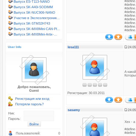
#define
Выпуск ES-T113-NANO
#define
Выпуск SK-A40i-SODIMM
#define
#define
Выпуск SK-NUC906-NANO
#define
Участие в Экспоэлектроник…
#define
#define
Выпуск SK-STM32H743
#define
Выпуск SK-iMX8Mini-CAN-Pl…
#define
Выпуск SK-iMX8Mini-Artix-…
User Info
lesa111
24.05
А какой
Которы
Добро пожаловать,
Guest
Регистрация: 30.03.2011
Регистрация или вход
Потеряли пароль?
sasamy
24.05
Ник:
Пароль:
Хех - а
#define
#define
Пользователей:
0