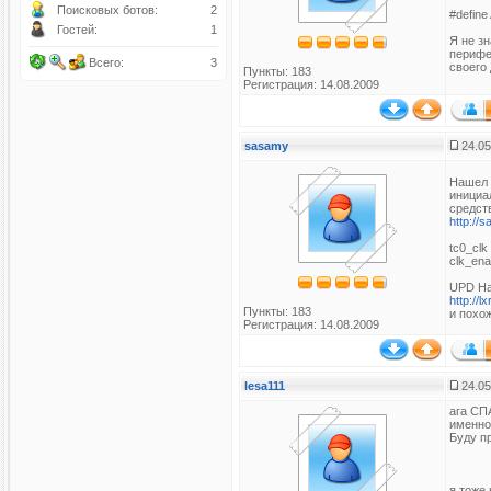
Поисковых ботов:
2
#define
Гостей:
1
Я не з
перифе
Всего:
3
своего
Пункты: 183
Регистрация: 14.08.2009
sasamy
24.05
Нашел 
инициа
средств
http://
tc0_clk
clk_ena
UPD На
http://
Пункты: 183
и похож
Регистрация: 14.08.2009
lesa111
24.05
ага СПА
именно
Буду пр
я тоже