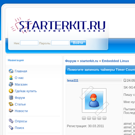
Ник:
Пароль:
Навигация
Форум
»
starterkit.ru
»
Embedded Linux
Помогите запинать таймеры Timer Coun
Главная
О нас
lesa111
24.05
Магазин
SK-9G
Где/как купить
Пишу с
Форум
Мне ну
Статьи
Пытаюс
Новости
Послед
Опросы
atmel_t
Регистрация: 30.03.2011
atmel_
Поиск
atmel_
atmel_t