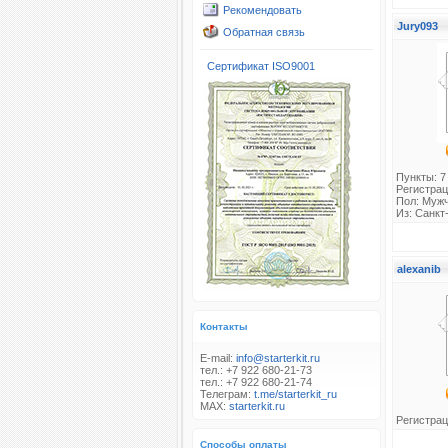
Рекомендовать
Jury093
Обратная связь
Сертификат ISO9001
Пункты: 7
Регистрац
Пол: Муж
Из: Санкт
alexanib
Контакты
E-mail:
info@starterkit.ru
тел.: +7 922 680-21-73
тел.: +7 922 680-21-74
Телеграм:
t.me/starterkit_ru
MAX:
starterkit.ru
Регистрац
Способы оплаты