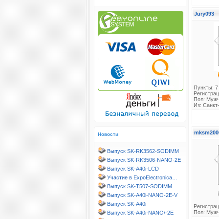
Jury093
Пункты: 7
Регистрац
Пол: Муж
Из: Санкт
mksm200
Новости
Выпуск SK-RK3562-SODIMM
Выпуск SK-RK3506-NANO-2E
Выпуск SK-A40i-LCD
Участие в ExpoElectronica…
Выпуск SK-T507-SODIMM
Выпуск SK-A40i-NANO-2E-V
Выпуск SK-A40i
Регистрац
Пол: Муж
Выпуск SK-A40i-NANO/-2E