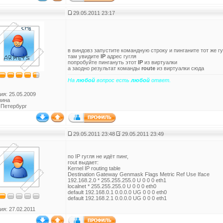
29.05.2011 23:17
в виндовз запустите командную строку и пинганите тот же гу
там увидите
IP
адрес гугля
попробуйте пингануть этот
IP
из виртуалки
а заодно результат команды
route
из виртуалки сюда
На
любой
вопрос есть
любой
ответ.
ия: 25.05.2009
чина
-Петербург
29.05.2011 23:48
29.05.2011 23:49
по IP гугля не идёт пинг,
rout выдает:
Kernel IP routing table
Destination Gateway Genmask Flags Metric Ref Use Iface
192.168.2.0 * 255.255.255.0 U 0 0 0 eth1
localnet * 255.255.255.0 U 0 0 0 eth0
default 192.168.0.1 0.0.0.0 UG 0 0 0 eth0
default 192.168.2.1 0.0.0.0 UG 0 0 0 eth1
ия: 27.02.2011