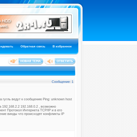
ендовать
Обратная связь
В избранное
Сообщение: 1
а гугль ведут к сообщению Ping: unknown host
а 192.168.2.2 192.168.0.2 , возможно
нент Протокол Интернета TCP/IP и в его
ение винды что происходят конфликты IP