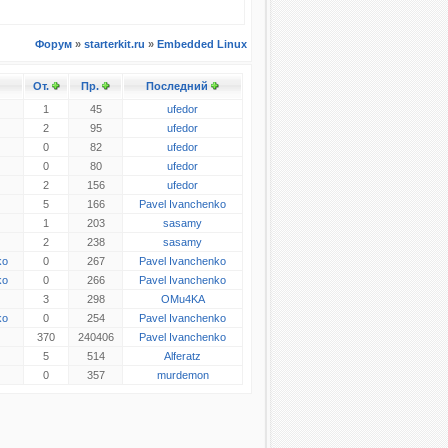
Форум
»
starterkit.ru
»
Embedded Linux
От.
Пр.
Последний
1
45
ufedor
2
95
ufedor
0
82
ufedor
0
80
ufedor
2
156
ufedor
5
166
Pavel Ivanchenko
1
203
sasamy
2
238
sasamy
ko
0
267
Pavel Ivanchenko
ko
0
266
Pavel Ivanchenko
3
298
OMu4KA
ko
0
254
Pavel Ivanchenko
370
240406
Pavel Ivanchenko
5
514
Alferatz
0
357
murdemon