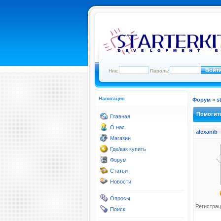
Ник:
Пароль:
Навигация
Форум
»
s
Помогите
Главная
О нас
alexanib
Магазин
Где/как купить
Форум
Статьи
Новости
Опросы
Регистрац
Поиск