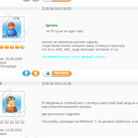
30.05.2011 00:03
Цитата
по IP гугля не идёт пинг,
значит не прописан роутинг наружу..
тогда более полно опишите вашу сетевую структуру
кто есть eth0, eth1, куда приходит интернет и т.д.
На
любой
вопрос есть
любой
ответ.
ия: 25.05.2009
чина
-Петербург
0
30.05.2011 22:36
Я обеденил в сетевой мост сетевую карту вай-фай модуль и
виртуальной машиной связана.
тут
расписано подробно
Настройку проводил на Windows 7, но должно сработать и н
ия: 12.05.2011
чина