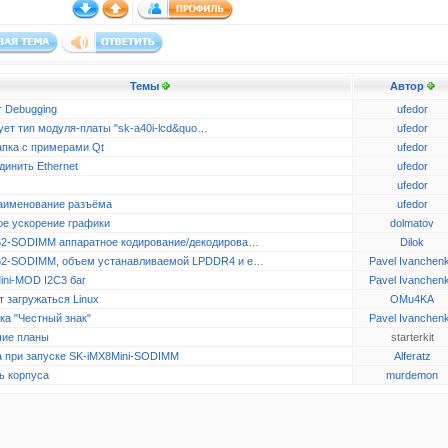
Темы
Автор
r Debugging
ufedor
ует тип модуля-платы "sk-a40i-lcd&quo…
ufedor
апка с примерами Qt
ufedor
динить Ethernet
ufedor
ufedor
аименование разъёма
ufedor
ое ускорение графики
dolmatov
2-SODIMM аппаратное кодирование/декодирова…
Dilok
2-SODIMM, объем устанавливаемой LPDDR4 и e…
Pavel Ivanchen
ini-MOD I2C3 баг
Pavel Ivanchen
 загружаться Linux
OMu4KA
ка "Честный знак"
Pavel Ivanchen
ие планы
starterkit
 при запуске SK-iMX8Mini-SODIMM
Alferatz
ь корпуса
murdemon