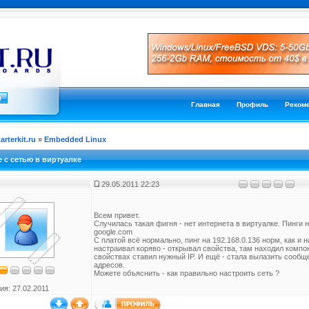
Главная
Профиль
Реком
tarterkit.ru
»
Embedded Linux
 с сетью в виртуалке
29.05.2011 22:23
Всем привет.
Случилась такая фигня - нет интернета в виртуалке. Пинги н
google.com
C платой всё нормально, пинг на 192.168.0.136 норм, как и н
настраивал коряво - открывал свойства, там находил компо
свойствах ставил нужный IP. И ещё - стала вылазить сообщ
адресов.
Можете объяснить - как правильно настроить сеть ?
ия: 27.02.2011