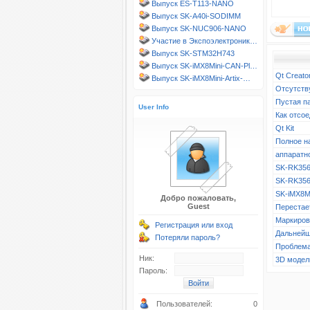
Выпуск ES-T113-NANO
Выпуск SK-A40i-SODIMM
Выпуск SK-NUC906-NANO
Участие в Экспоэлектроник…
Выпуск SK-STM32H743
Выпуск SK-iMX8Mini-CAN-Pl…
Qt Creato
Выпуск SK-iMX8Mini-Artix-…
Отсутств
Пустая п
User Info
Как отсое
Qt Kit
Полное н
аппаратн
SK-RK356
SK-RK356
SK-iMX8M
Добро пожаловать,
Guest
Перестает
Маркиров
Регистрация или вход
Дальнейш
Потеряли пароль?
Проблема
Ник:
3D модел
Пароль:
Пользователей:
0