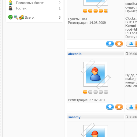
Поисковых ботов:
2
ошибка,
сущест
Гостей:
1
Пример
Всего:
3
Clocks
Пункты: 183
Built 1 
Регистрация: 14.08.2009
Kernel
root=/
PID has
Dentry 
alexanib
06.06
Ну да, 
make_m
нанде. 
сомнев
Регистрация: 27.02.2011
sasamy
06.06