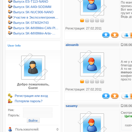
Выпуск ES-T113-NANO
По ману
прописа
Выпуск SK-A40i-SODIMM
Вот ме
Выпуск SK-NUC906-NANO
грузит 
Ведь до
Участие в Экспоэлектроник…
Выпуск SK-STM32H743
Выпуск SK-iMX8Mini-CAN-Pl…
Регистрация: 27.02.2011
Выпуск SK-iMX8Mini-Artix-…
alexanib
06.06
User Info
А не у 
благод
А то не
menuc
конфиг
просто
Добро пожаловать,
Guest
Регистрация: 27.02.2011
Регистрация или вход
Потеряли пароль?
sasamy
06.06
Ник:
Смотрит
Пароль:
Цита
root
Пользователей:
0