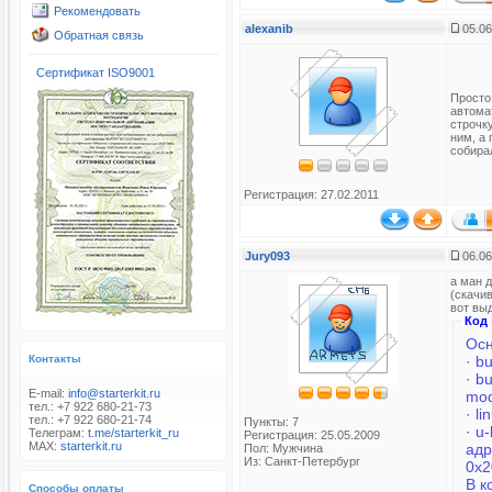
Рекомендовать
alexanib
05.06
Обратная связь
Сертификат ISO9001
Просто
автома
строчку
ним, а
собира
Регистрация: 27.02.2011
Jury093
06.06
а ман д
(скачи
вот вы
Код
Осн
· b
Контакты
· b
E-mail:
info@starterkit.ru
mo
тел.: +7 922 680-21-73
· l
тел.: +7 922 680-21-74
Пункты: 7
· u
Телеграм:
t.me/starterkit_ru
Регистрация: 25.05.2009
MAX:
starterkit.ru
адр
Пол: Мужчина
Из: Санкт-Петербург
0х2
В к
Способы оплаты