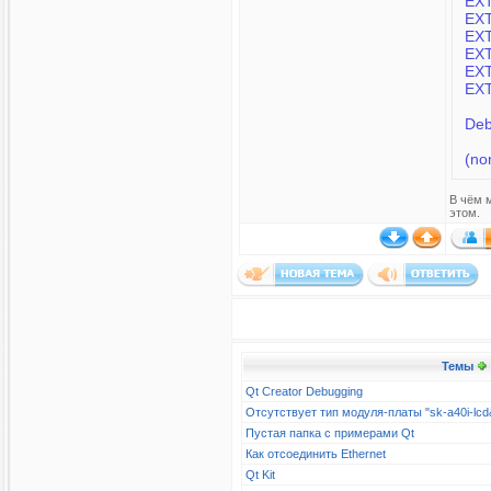
EXT
EXT
EXT
EXT
EXT
EXT
Deb
(no
В чём 
этом.
Темы
Qt Creator Debugging
Отсутствует тип модуля-платы "sk-a40i-l
Пустая папка с примерами Qt
Как отсоединить Ethernet
Qt Kit