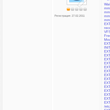
Wai
mmc
mmc
mmc
Регистрация: 27.02.2011
mmc
EXT
re
VFS
Fre
EXT
INI
EXT
EXT
EXT
EXT
EXT
EXT
EXT
EXT
EXT
EXT
EXT
EXT
EXT
EXT
/et