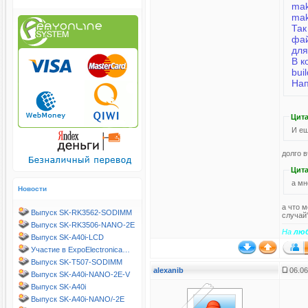
mak
mak
Так
фа
для
В к
bui
Нап
Цита
И ещ
долго 
Цита
а мн
Новости
а что 
Выпуск SK-RK3562-SODIMM
случай
Выпуск SK-RK3506-NANO-2E
На
лю
Выпуск SK-A40i-LCD
Участие в ExpoElectronica…
Выпуск SK-T507-SODIMM
alexanib
06.06
Выпуск SK-A40i-NANO-2E-V
Выпуск SK-A40i
Выпуск SK-A40i-NANO/-2E