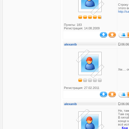
Строку 
этого 
http://
Пункты: 183
Регистрация: 14.08.2009
alexanib
06.06
Хм.... 
Регистрация: 27.02.2011
alexanib
06.06
Не, там
Там ск
В пятой
конце 
всё исп
Код