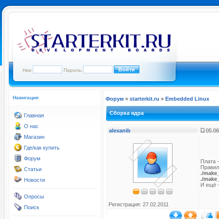
Ник:
Пароль:
Навигация
Форум
»
starterkit.ru
»
Embedded Linux
Сборка ядра
Главная
О нас
alexanib
05.06
Магазин
Где/как купить
Форум
Плата -
Правил
Статьи
./make
./make
Новости
И ещё 
Опросы
Регистрация: 27.02.2011
Поиск