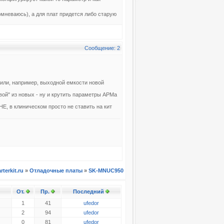
мневаюсь), а для плат придется либо старую
Сообщение: 2
 или, например, выходной емкости новой
вой" из новых - ну и крутить параметры АРМа
Е, в клиническом просто не ставить на кит
arterkit.ru
»
Отладочные платы
»
SK-MNUC950
От.
Пр.
Последний
1
41
ufedor
2
94
ufedor
0
81
ufedor