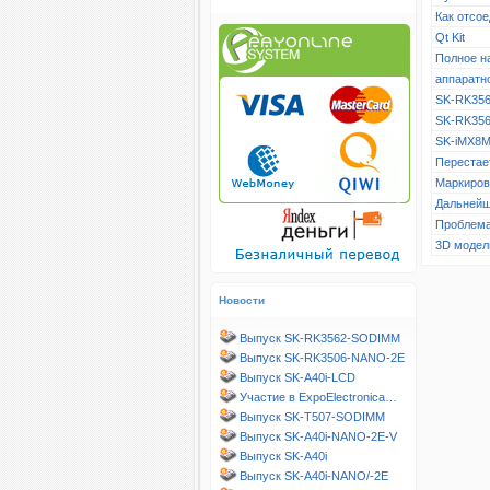
Как отсое
Qt Kit
Полное н
аппаратн
SK-RK356
SK-RK356
SK-iMX8M
Перестает
Маркиров
Дальнейш
Проблема
3D модел
Новости
Выпуск SK-RK3562-SODIMM
Выпуск SK-RK3506-NANO-2E
Выпуск SK-A40i-LCD
Участие в ExpoElectronica…
Выпуск SK-T507-SODIMM
Выпуск SK-A40i-NANO-2E-V
Выпуск SK-A40i
Выпуск SK-A40i-NANO/-2E