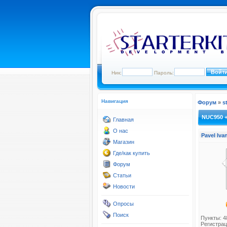
Ник:
Пароль:
Навигация
Форум
»
s
NUC950 +
Главная
О нас
Pavel Iv
Магазин
Где/как купить
Форум
Статьи
Новости
Опросы
Поиск
Пункты: 4
Регистрац