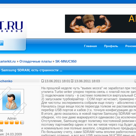
Главная
Профиль
Реком
tarterkit.ru
»
Отладочные платы
»
SK-MNUC950
 Samsung SDRAM, есть странности ...
anchenko
13.06.2011 18:01
13.06.2011 18:03
На прошлой неделе чуть "вывих мозга" не заработал при т
утилита Turbo writer упорно теряла связь с платой после запу
1) подключаем плату - в системе появляется виртуальный 
2) запускаем турбоврайтер - COM порт исчезает, примерно 
Для чистоты эксперимента собрали еще плату - абсолютно 
Началось (еще вещи после переезда толком не распаковали
перебор USB портов и хабов (т.к. точную конфигурацию до пе
В итоге, дело оказалось в новой партии Samsung SDRAM чи
обидное, что они даже маркируются одинаково (за исключен
Admin
Отступление, Samsung ведет политику постоянной ревизии-
поэтому партнамбер одних и тех же чипов через год будет д
и номинально они полные аналоги, следовательно предыдущ
86
По большому счету, сами SDRAM чипы вполне работоспособ
ия: 24.03.2009
работают отлично, а вот вот USB загрузчик NUC950 явно не 