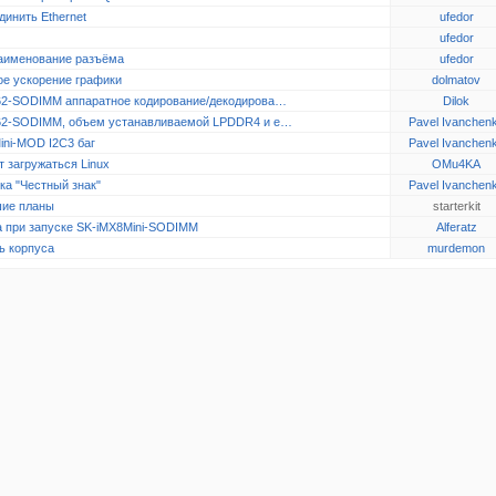
динить Ethernet
ufedor
ufedor
аименование разъёма
ufedor
ое ускорение графики
dolmatov
2-SODIMM аппаратное кодирование/декодирова…
Dilok
2-SODIMM, объем устанавливаемой LPDDR4 и e…
Pavel Ivanchen
ini-MOD I2C3 баг
Pavel Ivanchen
 загружаться Linux
OMu4KA
ка "Честный знак"
Pavel Ivanchen
ие планы
starterkit
 при запуске SK-iMX8Mini-SODIMM
Alferatz
ь корпуса
murdemon