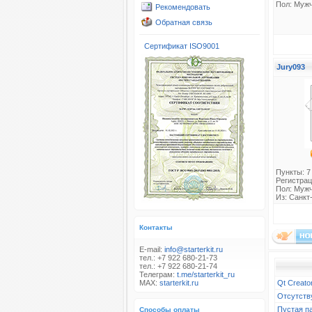
Пол: Муж
Рекомендовать
Обратная связь
Сертификат ISO9001
Jury093
Пункты: 7
Регистрац
Пол: Муж
Из: Санкт
Контакты
E-mail:
info@starterkit.ru
тел.: +7 922 680-21-73
тел.: +7 922 680-21-74
Телеграм:
t.me/starterkit_ru
MAX:
starterkit.ru
Qt Creato
Отсутств
Пустая п
Способы оплаты