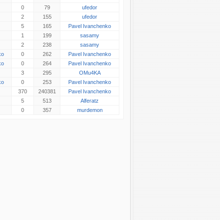
0
79
ufedor
2
155
ufedor
5
165
Pavel Ivanchenko
1
199
sasamy
2
238
sasamy
ko
0
262
Pavel Ivanchenko
ko
0
264
Pavel Ivanchenko
3
295
OMu4KA
ko
0
253
Pavel Ivanchenko
370
240381
Pavel Ivanchenko
5
513
Alferatz
0
357
murdemon