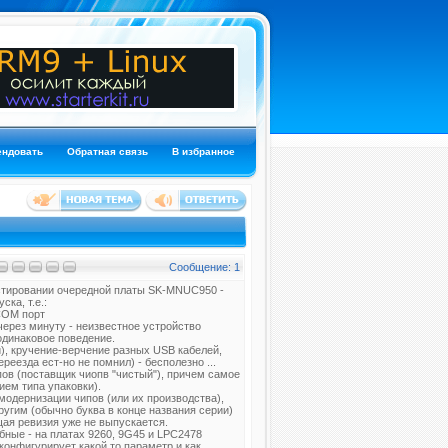
ендовать
Обратная связь
В избранное
Сообщение: 1
естировании очередной платы SK-MNUC950 -
ска, т.е.:
COM порт
через минуту - неизвестное устройство
одинаковое поведение.
), кручение-верчение разных USB кабелей,
реезда ест-но не помнил) - бесполезно ...
пов (поставщик чиопв "чистый"), причем самое
ием типа упаковки).
модернизации чипов (или их производства),
ругим (обычно буква в конце названия серии)
ая ревизия уже не выпускается.
ные - на платах 9260, 9G45 и LPC2478
конфигурирует какой то параметр и как