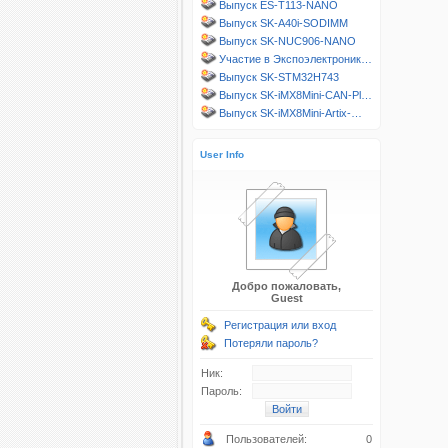
Выпуск ES-T113-NANO
Выпуск SK-A40i-SODIMM
Выпуск SK-NUC906-NANO
Участие в Экспоэлектроник…
Выпуск SK-STM32H743
Выпуск SK-iMX8Mini-CAN-Pl…
Выпуск SK-iMX8Mini-Artix-…
User Info
Добро пожаловать,
Guest
Регистрация или вход
Потеряли пароль?
Ник:
Пароль:
Пользователей:
0