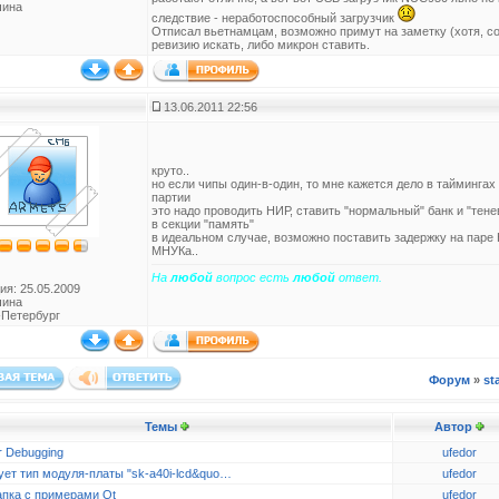
чина
следствие - неработоспособный загрузчик
Отписал вьетнамцам, возможно примут на заметку (хотя, со
ревизию искать, либо микрон ставить.
13.06.2011 22:56
круто..
но если чипы один-в-один, то мне кажется дело в таймингах
партии
это надо проводить НИР, ставить "нормальный" банк и "тене
в секции "память"
в идеальном случае, возможно поставить задержку на паре Н
МНУКа..
На
любой
вопрос есть
любой
ответ.
ия: 25.05.2009
чина
-Петербург
Форум
»
st
Темы
Автор
r Debugging
ufedor
ует тип модуля-платы "sk-a40i-lcd&quo…
ufedor
апка с примерами Qt
ufedor