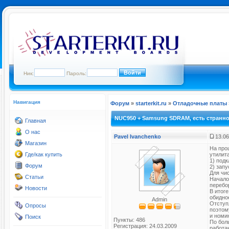
Ник:
Пароль:
Навигация
Форум
»
starterkit.ru
»
Отладочные платы
NUC950 + Samsung SDRAM, есть страннос
Главная
О нас
Pavel Ivanchenko
13.06
Магазин
На про
Где/как купить
утилита
1) под
Форум
2) зап
Для чи
Статьи
Начало
перебор
Новости
В итог
обидно
Admin
Отступ
Опросы
поэтом
и номи
Поиск
Пункты: 486
По бол
Регистрация: 24.03.2009
работа