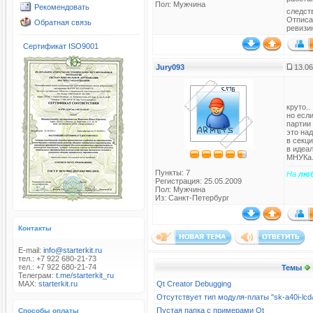
Пол: Мужчина
Рекомендовать
следст
Отписа
Обратная связь
ревизи
Сертификат ISO9001
Jury093
13.06
круто..
но есл
партии
это на
в секци
в идеа
МНУКа.
Пункты: 7
На
лю
Регистрация: 25.05.2009
Пол: Мужчина
Из: Санкт-Петербург
Контакты
E-mail:
info@starterkit.ru
тел.: +7 922 680-21-73
тел.: +7 922 680-21-74
Темы
Телеграм:
t.me/starterkit_ru
MAX:
starterkit.ru
Qt Creator Debugging
Отсутствует тип модуля-платы "sk-a40i-l
Пустая папка с примерами Qt
Способы оплаты