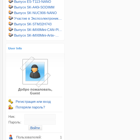
Выпуск ES-T113-NANO
Выпуск SK-A40i-SODIMM
Выпуск SK-NUC906-NANO
Участие в Экспоэлектроник…
Выпуск SK-STM32H743
Выпуск SK-iMX8Mini-CAN-Pl…
Выпуск SK-iMX8Mini-Artix-…
User Info
Добро пожаловать,
Guest
Регистрация или вход
Потеряли пароль?
Ник:
Пароль:
Пользователей:
1