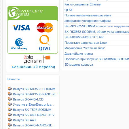
Как отсоединить Ethernet
Qt Kit
Полное наименование разъёма
аппаратное ускорение графики
SK-RK3562-SODIMM аппаратное кодирова
SK-RK3562-SODIMM, объем устанавливае
SK-iMX8Mini-MOD I2C3 баг
Перестает загружаться Linux
Маркировка "Честный знак"
Дальнейшие планы
Проблема при запуске SK-iMX8Mini-SODIM
3D модель корпуса
Новости
Выпуск SK-RK3562-SODIMM
Выпуск SK-RK3506-NANO-2E
Выпуск SK-A40i-LCD
Участие в ExpoElectronica…
Выпуск SK-T507-SODIMM
Выпуск SK-A40i-NANO-2E-V
Выпуск SK-A40i
Выпуск SK-A40i-NANO/-2E