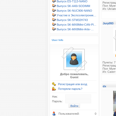
Выпуск ES-T113-NANO
Регистрац
Пол: Муж
Выпуск SK-A40i-SODIMM
Из: Ukraine
Выпуск SK-NUC906-NANO
Участие в Экспоэлектроник…
Выпуск SK-STM32H743
Jury093
Выпуск SK-iMX8Mini-CAN-Pl…
Выпуск SK-iMX8Mini-Artix-…
User Info
Пункты: 7
Регистрац
Пол: Муж
Из: Санкт
Добро пожаловать,
Guest
Регистрация или вход
dx
Потеряли пароль?
Ник:
Пароль:
Пользователей:
0