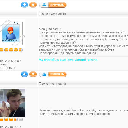
08.07.2011 08:18
а осцилл есть?
смотрите - есть ли какая жизнедеятельность на контактах
- если ее нет - вы не туда цепляетесь или пины дохлые или 
- если есть, то проверяете все ли сигналы добегают до SPI 
перемычку нанда сняли?
или хоть светодиод на свободный контакт и управление из ф
загорелся - логическая ошибка в настройках юбута
не загорелся - до юбута дело не дошло..
На
любой
вопрос есть
любой
ответ.
ия: 25.05.2009
чина
-Петербург
08.07.2011 08:25
dataslash живая, в ней bootstrap и в убут я попадаю. это точ
насчет сигналов на SPI и main() сейчас проверю
ия: 26.10.2010