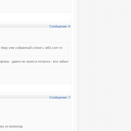
Сообщение: 6
анный u-boot с at91.com то
афлеш - давно не лазил в потроха - все забыл
Сообщение: 7
ку из bootstrap.