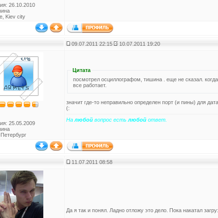
ия: 26.10.2010
чина
, Kiev city
09.07.2011 22:15
10.07.2011 19:20
Цитата
посмотрел осциллографом, тишина . еще не сказал. когда беру уже собр
все работает.
значит где-то неправильно определен порт (и пины) для дат
(:
На
любой
вопрос есть
любой
ответ.
ия: 25.05.2009
чина
-Петербург
11.07.2011 08:58
Да я так и понял. Ладно отложу это дело. Пока накатал загруз