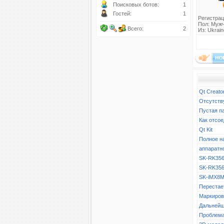
Поисковых ботов:
1
Гостей:
1
Регистрац
Пол: Муж
Всего:
2
Из: Ukraine
Qt Creato
Отсутств
Пустая п
Как отсое
Qt Kit
Полное н
аппаратн
SK-RK356
SK-RK356
SK-iMX8M
Перестает
Маркиров
Дальнейш
Проблема