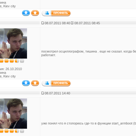
чина
, Kiev city
08.07.2011 08:40
08.07.2011 08:45
посмотрел осциллографом, тишина . еще не сказал. когда бе
работает.
ия: 26.10.2010
чина
, Kiev city
08.07.2011 14:40
уже понял что я стопорюсь где-то в функции start_armboot (b