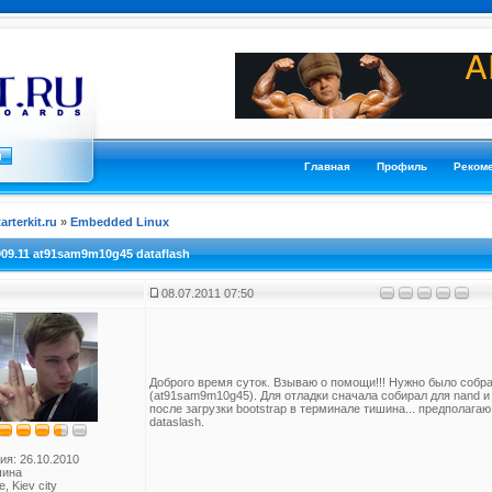
Главная
Профиль
Реком
tarterkit.ru
»
Embedded Linux
009.11 at91sam9m10g45 dataflash
08.07.2011 07:50
Доброго время суток. Взываю о помощи!!! Нужно было собра
(at91sam9m10g45). Для отладки сначала собирал для nand и в
после загрузки bootstrap в терминале тишина... предполагаю
dataslash.
ия: 26.10.2010
чина
, Kiev city