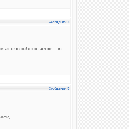
Сообщение: 4
ру уже собранный u-boot с at91.com то все
Сообщение: 5
oard.c)