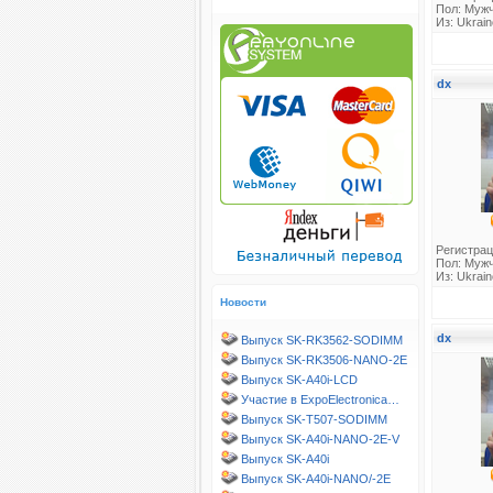
Пол: Муж
Из: Ukraine
dx
Регистрац
Пол: Муж
Из: Ukraine
Новости
dx
Выпуск SK-RK3562-SODIMM
Выпуск SK-RK3506-NANO-2E
Выпуск SK-A40i-LCD
Участие в ExpoElectronica…
Выпуск SK-T507-SODIMM
Выпуск SK-A40i-NANO-2E-V
Выпуск SK-A40i
Выпуск SK-A40i-NANO/-2E