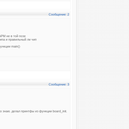
Сообщение: 2
АРМ не в той позе
чипа и правильный ли чип
ункции main()
Сообщение: 3
но знаю. делал принтфы из функции board_init.