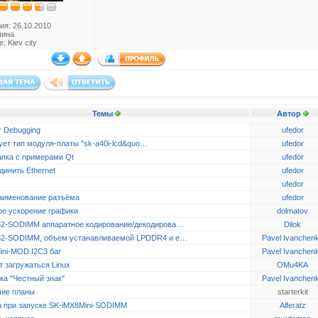
ия: 26.10.2010
чина
, Kiev city
Темы
Автор
r Debugging
ufedor
ует тип модуля-платы "sk-a40i-lcd&quo…
ufedor
апка с примерами Qt
ufedor
динить Ethernet
ufedor
ufedor
аименование разъёма
ufedor
ое ускорение графики
dolmatov
2-SODIMM аппаратное кодирование/декодирова…
Dilok
2-SODIMM, объем устанавливаемой LPDDR4 и e…
Pavel Ivanchen
ini-MOD I2C3 баг
Pavel Ivanchen
 загружаться Linux
OMu4KA
ка "Честный знак"
Pavel Ivanchen
ие планы
starterkit
 при запуске SK-iMX8Mini-SODIMM
Alferatz