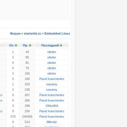
Форум
»
starterkit.ru
»
Embedded Linux
От.
Пр.
Последний
1
44
ufedor
2
95
ufedor
0
81
ufedor
0
79
ufedor
2
156
ufedor
5
166
Pavel Ivanchenko
1
203
sasamy
2
238
sasamy
ko
0
267
Pavel Ivanchenko
ko
0
266
Pavel Ivanchenko
3
298
OMu4KA
ko
0
254
Pavel Ivanchenko
370
240405
Pavel Ivanchenko
5
514
Alferatz