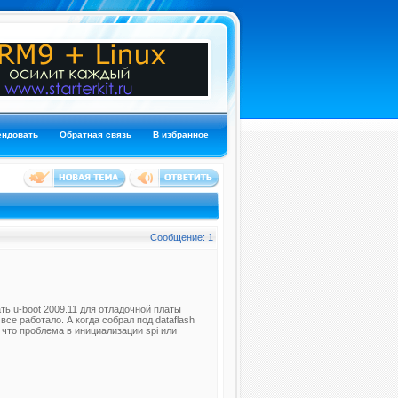
ендовать
Обратная связь
В избранное
Сообщение: 1
ть u-boot 2009.11 для отладочной платы
се работало. А когда собрал под dataflash
 что проблема в инициализации spi или