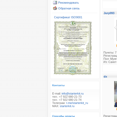
Рекомендовать
Обратная связь
Jury093
Сертификат ISO9001
Пункты: 7
Регистрац
Пол: Муж
Из: Санкт
dx
Контакты
E-mail:
info@starterkit.ru
тел.: +7 922 680-21-73
тел.: +7 922 680-21-74
Телеграм:
t.me/starterkit_ru
MAX:
starterkit.ru
Регистрац
Способы оплаты