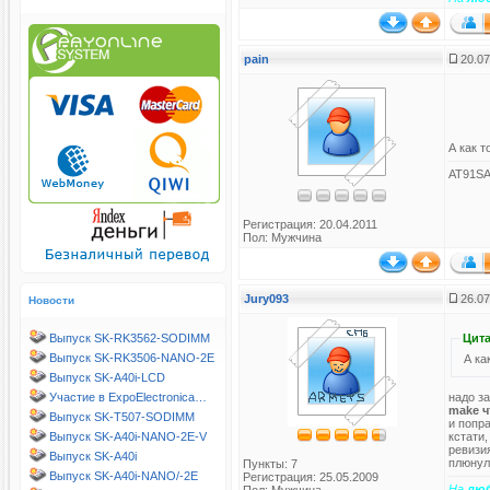
pain
20.07
А как т
AT91SA
Регистрация: 20.04.2011
Пол: Мужчина
Jury093
26.07
Новости
Выпуск SK-RK3562-SODIMM
Цита
Выпуск SK-RK3506-NANO-2E
А ка
Выпуск SK-A40i-LCD
надо з
Участие в ExpoElectronica…
make ч
Выпуск SK-T507-SODIMM
и попр
кстати,
Выпуск SK-A40i-NANO-2E-V
ревизия
Выпуск SK-A40i
плюнул 
Пункты: 7
Выпуск SK-A40i-NANO/-2E
Регистрация: 25.05.2009
На
лю