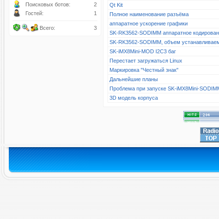
Поисковых ботов:
2
Qt Kit
Гостей:
1
Полное наименование разъёма
аппаратное ускорение графики
Всего:
3
SK-RK3562-SODIMM аппаратное кодирова
SK-RK3562-SODIMM, объем устанавливае
SK-iMX8Mini-MOD I2C3 баг
Перестает загружаться Linux
Маркировка "Честный знак"
Дальнейшие планы
Проблема при запуске SK-iMX8Mini-SODIM
3D модель корпуса