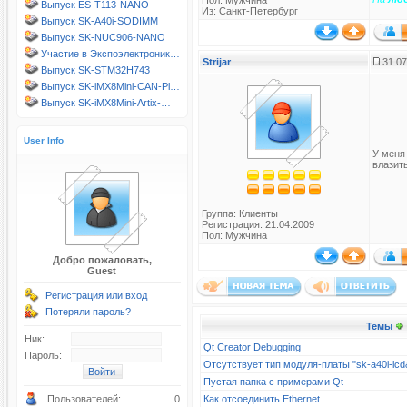
Пол: Мужчина
Выпуск ES-T113-NANO
Из: Санкт-Петербург
Выпуск SK-A40i-SODIMM
Выпуск SK-NUC906-NANO
Участие в Экспоэлектроник…
Strijar
31.07
Выпуск SK-STM32H743
Выпуск SK-iMX8Mini-CAN-Pl…
Выпуск SK-iMX8Mini-Artix-…
User Info
У меня 
влазит
Группа:
Клиенты
Регистрация: 21.04.2009
Пол: Мужчина
Добро пожаловать,
Guest
Регистрация или вход
Потеряли пароль?
Темы
Ник:
Qt Creator Debugging
Пароль:
Отсутствует тип модуля-платы "sk-a40i-l
Пустая папка с примерами Qt
Пользователей:
0
Как отсоединить Ethernet