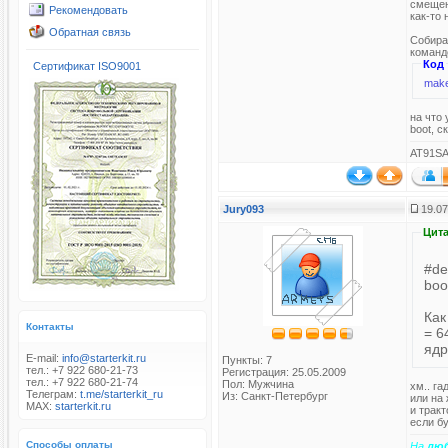
смещен
Рекомендовать
как-то 
Обратная связь
Собира
команд
Код
Сертификат ISO9001
make
на что 
boot, с
AT91SA
Jury093
19.07
Цита
#de
boo
Как
Контакты
= 6
ядр
E-mail:
info@starterkit.ru
Пункты: 7
тел.: +7 922 680-21-73
Регистрация: 25.05.2009
тел.: +7 922 680-21-74
Пол: Мужчина
хм.. га
Телеграм:
t.me/starterkit_ru
Из: Санкт-Петербург
или на
MAX:
starterkit.ru
и тракт
если бу
Способы оплаты
На
лю