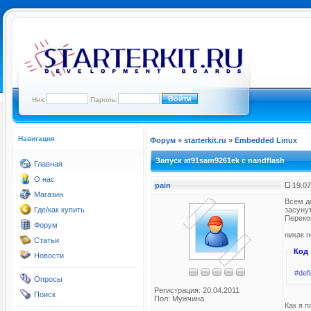
Ник:
Пароль:
Навигация
Форум
»
starterkit.ru
»
Embedded Linux
Запуск at91sam9261ek с nandflash
Главная
О нас
pain
19.07
Магазин
Всем до
Где/как купить
засунут
Перекон
Форум
никак н
Статьи
Код
Новости
#de
Опросы
Регистрация: 20.04.2011
Поиск
Пол: Мужчина
Как я 