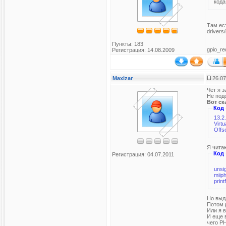
кода.
Там ест
drivers
Пункты: 183
gpio_r
Регистрация: 14.08.2009
Maxizar
26.07
Чет я з
Не под
Вот ск
Код
13.2
Virt
Я читаю
Код
Регистрация: 04.07.2011
unsi
miip
print
Но выда
Потом р
Или я 
И еще 
чего PH