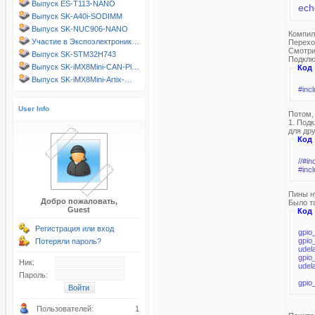
Выпуск ES-T113-NANO
ech
Выпуск SK-A40i-SODIMM
Выпуск SK-NUC906-NANO
Компил
Участие в Экспоэлектроник…
Перехо
Смотрим
Выпуск SK-STM32H743
Подклю
Выпуск SK-iMX8Mini-CAN-Pl…
Код
Выпуск SK-iMX8Mini-Artix-…
#inc
User Info
Потом,
1. Под
для др
Код
//#i
#inc
Пины ну
Добро пожаловать,
Было та
Guest
Код
Регистрация или вход
gpio
gpio
Потеряли пароль?
udel
gpio
Ник:
udel
Пароль:
gpio
Пользователей:
1