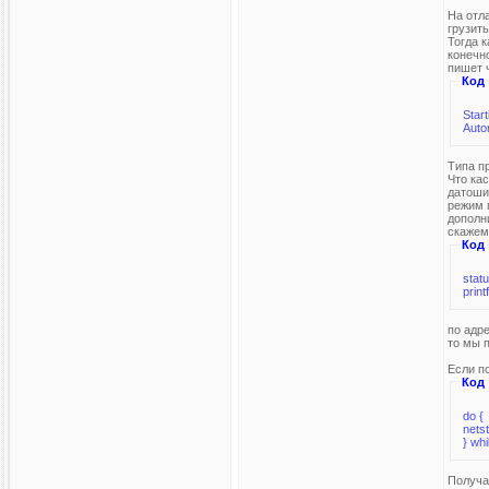
На отла
грузить
Тогда 
конечно
пишет 
Код
Start
Auto
Типа п
Что ка
датоши
режим 
дополни
скажем
Код
stat
print
по адр
то мы п
Если п
Код
do {
nets
} wh
Получа