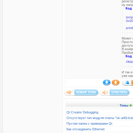
регист
ну нап
Код
temp = readl((ATMEL_BASE_EMAC0+0x30)); //Interrupt Mask Register EMAC_IMR
0x0
prin
Может 
Просто
достуча
В конфи
Пробыв
Код
//#d
И так и
уже ка
Темы
Qt Creator Debugging
Отсутствует тип модуля-платы "sk-a40i-l
Пустая папка с примерами Qt
Как отсоединить Ethernet