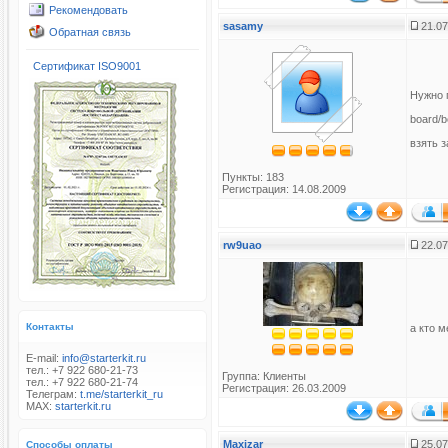
Рекомендовать
sasamy
21.07
Обратная связь
Сертификат ISO9001
Нужно 
board/b
взять з
Пункты: 183
Регистрация: 14.08.2009
rw9uao
22.07
Контакты
а кто 
E-mail:
info@starterkit.ru
тел.: +7 922 680-21-73
Группа:
Клиенты
тел.: +7 922 680-21-74
Регистрация: 26.03.2009
Телеграм:
t.me/starterkit_ru
MAX:
starterkit.ru
Maxizar
25.07
Способы оплаты