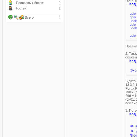
Почита
Поисковых ботов:
2
Код
Гостей:
1
gpio
gpio
Всего:
4
udel
gpio
udel
gpio
Правил
2. Так
скажем
Код
{0x0
В дато
13.3.2.
Port x
Index (d
29d = 1
{0x01, 
все сх
3. Пот
Код
boa
`in
/ho