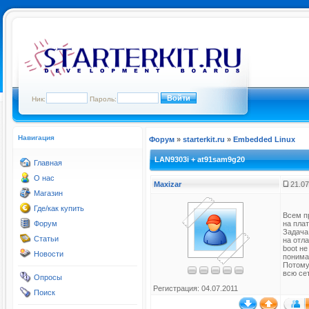
Ник:
Пароль:
Навигация
Форум
»
starterkit.ru
»
Embedded Linux
LAN9303i + at91sam9g20
Главная
О нас
Maxizar
21.07
Магазин
Где/как купить
Всем п
Форум
на пла
Задача 
Статьи
на отла
boot не
Новости
понима
Потому
всю сет
Опросы
Регистрация: 04.07.2011
Поиск