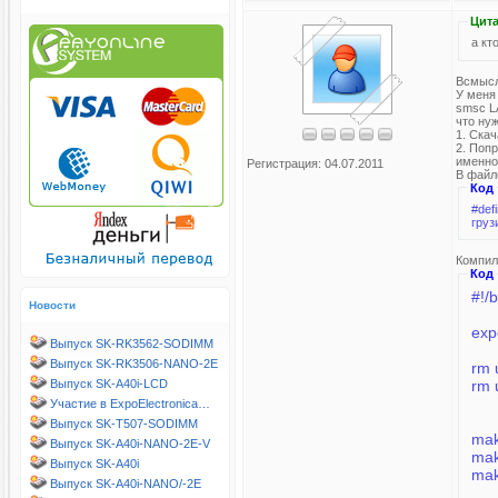
Цита
а кт
Всмысл
У меня
smsc LA
что ну
1. Скач
2. Поп
именно 
Регистрация: 04.07.2011
В файле
Код
#define CON
груз
Компил
Код
#!/
Новости
exp
Выпуск SK-RK3562-SODIMM
Выпуск SK-RK3506-NANO-2E
rm 
Выпуск SK-A40i-LCD
rm 
Участие в ExpoElectronica…
Выпуск SK-T507-SODIMM
mak
Выпуск SK-A40i-NANO-2E-V
mak
Выпуск SK-A40i
mak
Выпуск SK-A40i-NANO/-2E