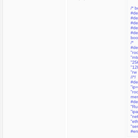
/* 
#de
#d
#de
boo
/*
"mt
"12
"rw
//*/
"ip
"ro
me
#d
"Ru
"ip
"ne
"et
"se
#en