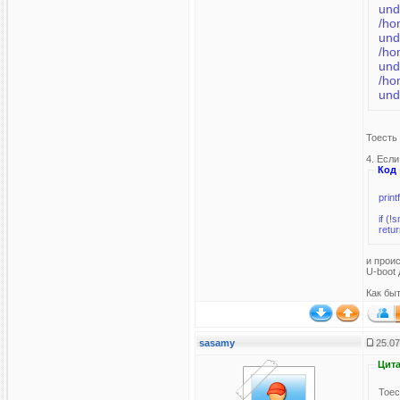
und
/ho
und
/ho
und
/ho
und
Тоесть 
4. Если
Код
if (
retu
и проис
U-boot
Как бы
sasamy
25.07
Цита
Тоес