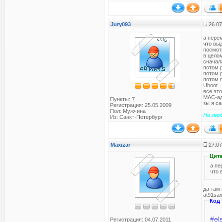
Jury093
26.07
а пере
что вы
посмотр
в цело
сначал
потом 
потом 
потом 
Uboot
все эт
MAC-ад
Пункты: 7
зы я са
Регистрация: 25.05.2009
Пол: Мужчина
На
лю
Из: Санкт-Петербург
Maxizar
27.07
Цита
а пе
что 
да там 
at91sa
Код
#el
Регистрация: 04.07.2011