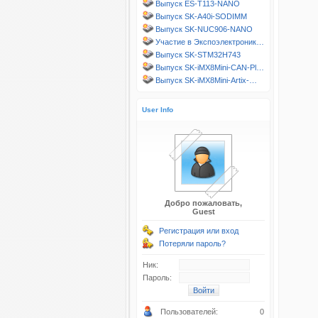
Выпуск ES-T113-NANO
Выпуск SK-A40i-SODIMM
Выпуск SK-NUC906-NANO
Участие в Экспоэлектроник…
Выпуск SK-STM32H743
Выпуск SK-iMX8Mini-CAN-Pl…
Выпуск SK-iMX8Mini-Artix-…
User Info
Добро пожаловать,
Guest
Регистрация или вход
Потеряли пароль?
Ник:
Пароль:
Пользователей:
0