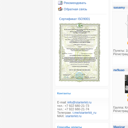
Рекомендовать
sasamy
Обратная связь
Сертификат ISO9001
Пункты: 1
Регистрац
rw9uao
Контакты
E-mail:
info@starterkit.ru
тел.: +7 922 680-21-73
Группа:
К
тел.: +7 922 680-21-74
Регистрац
Телеграм:
t.me/starterkit_ru
MAX:
starterkit.ru
Maxizar
Способы оплаты