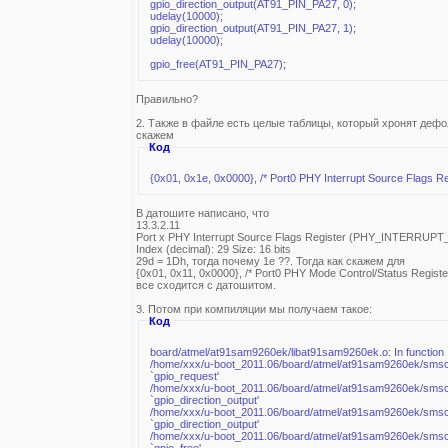
gpio_direction_output(AT91_PIN_PA27, 0);
udelay(10000);
gpio_direction_output(AT91_PIN_PA27, 1);
udelay(10000);
gpio_free(AT91_PIN_PA27);
Правильно?
2. Также в файле есть целые таблицы, который хронят дефо
скажем
Код
{0x01, 0x1e, 0x0000}, /* Port0 PHY Interrupt Source Flags Re
В датошите написано, что
13.3.2.11
Port x PHY Interrupt Source Flags Register (PHY_INTERRU
Index (decimal): 29 Size: 16 bits
29d = 1Dh, тогда почему 1e ??. Тогда как скажем для
{0x01, 0x11, 0x0000}, /* Port0 PHY Mode Control/Status Register
все сходится с датошитом.
3. Потом при компиляции мы получаем такое:
Код
board/atmel/at91sam9260ek/libat91sam9260ek.o: In function `
/home/xxx/u-boot_2011.06/board/atmel/at91sam9260ek/smsc9
`gpio_request'
/home/xxx/u-boot_2011.06/board/atmel/at91sam9260ek/smsc9
`gpio_direction_output'
/home/xxx/u-boot_2011.06/board/atmel/at91sam9260ek/smsc9
`gpio_direction_output'
/home/xxx/u-boot_2011.06/board/atmel/at91sam9260ek/smsc9
`gpio_free'