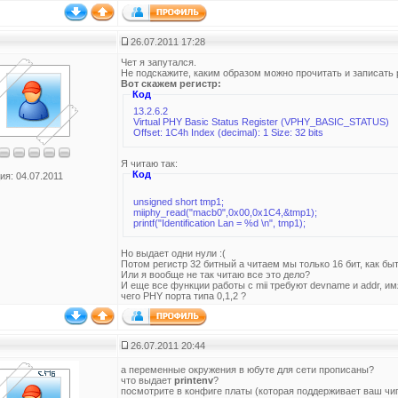
26.07.2011 17:28
Чет я запутался.
Не подскажите, каким образом можно прочитать и записать р
Вот скажем регистр:
Код
13.2.6.2
Virtual PHY Basic Status Register (VPHY_BASIC_STATUS)
Offset: 1C4h Index (decimal): 1 Size: 32 bits
Я читаю так:
Код
ия: 04.07.2011
unsigned short tmp1;
miiphy_read("macb0",0x00,0x1C4,&tmp1);
printf("Identification Lan = %d \n", tmp1);
Но выдает одни нули :(
Потом регистр 32 битный а читаем мы только 16 бит, как бы
Или я вообще не так читаю все это дело?
И еще все функции работы с mii требуют devname и addr, им
чего PHY порта типа 0,1,2 ?
26.07.2011 20:44
а переменные окружения в юбуте для сети прописаны?
что выдает
printenv
?
посмотрите в конфиге платы (которая поддерживает ваш чип)