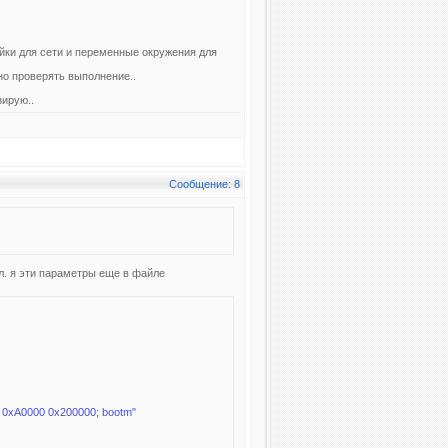
йки для сети и переменные окружения для
но проверять выполнение..
зирую..
Сообщение: 8
ял. я эти параметры еще в файле
xA0000 0x200000; bootm"