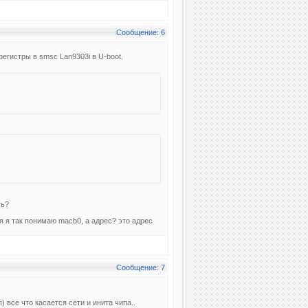
Сообщение: 6
егистры в smsc Lan9303i в U-boot.
ть?
я я так понимаю macb0, а адрес? это адрес
Сообщение: 7
 все что касается сети и инита чипа..