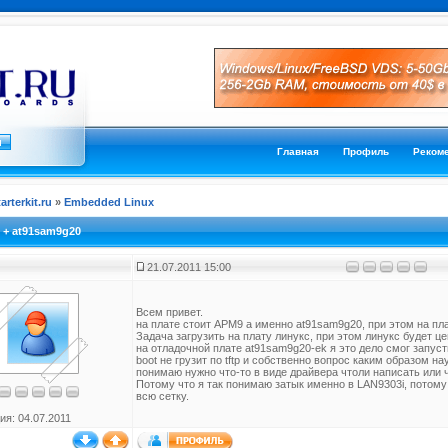
Главная
Профиль
Реком
tarterkit.ru
»
Embedded Linux
 + at91sam9g20
21.07.2011 15:00
Всем привет.
на плате стоит АРМ9 а именно at91sam9g20, при этом на пл
Задача загрузить на плату линукс, при этом линукс будет це
на отладочной плате at91sam9g20-ek я это дело смог запустит
boot не грузит по tftp и собственно вопрос каким образом на
понимаю нужно что-то в виде драйвера чтоли написать или 
Потому что я так понимаю затык именно в LAN9303i, потому 
всю сетку.
ия: 04.07.2011