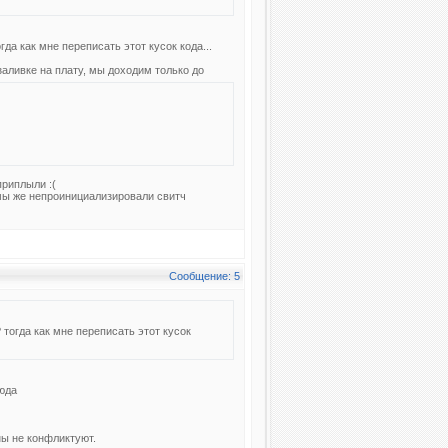
да как мне переписать этот кусок кода...
заливке на плату, мы доходим только до
приплыли :(
 мы же непроинициализировали свитч
Сообщение: 5
тогда как мне переписать этот кусок
сюда
ны не конфликтуют.