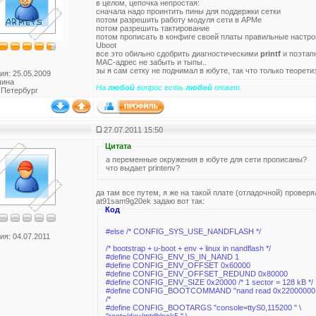
в целом, цепочка непростая:
сначала надо проинтить пины для поддержки сетки
потом разрешить работу модуля сети в АРМе
потом разрешить тактирование
потом прописать в конфиге своей платы правильные настро
Uboot
все это обильно сдобрить диагностическими
printf
и поэтап
MAC-адрес не забыть и тыпы..
зы я сам сетку не поднимал в юбуте, так что только теорети
ия: 25.05.2009
чина
На
любой
вопрос есть
любой
ответ.
-Петербург
27.07.2011 15:50
Цитата
а переменные окружения в юбуте для сети прописаны?
что выдает printenv?
да там все путем, я же на такой плате (отладочной) провер
at91sam9g20ek задаю вот так:
Код
#else /* CONFIG_SYS_USE_NANDFLASH */
ия: 04.07.2011
/* bootstrap + u-boot + env + linux in nandflash */
#define CONFIG_ENV_IS_IN_NAND 1
#define CONFIG_ENV_OFFSET 0x60000
#define CONFIG_ENV_OFFSET_REDUND 0x80000
#define CONFIG_ENV_SIZE 0x20000 /* 1 sector = 128 kB */
#define CONFIG_BOOTCOMMAND "nand read 0x22000000 0
/*
#define CONFIG_BOOTARGS "console=ttyS0,115200 " \
"root=/dev/mtdblock5 " \