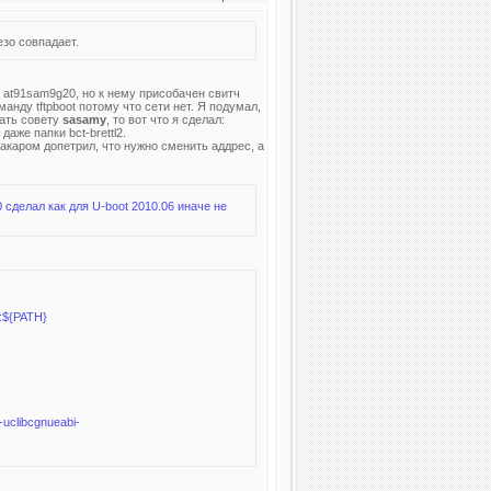
езо совпадает.
ц at91sam9g20, но к нему присобачен свитч
анду tftpboot потому что сети нет. Я подумал,
вать совету
sasamy
, то вот что я сделал:
аже папки bct-brettl2.
макаром допетрил, что нужно сменить аддрес, а
n:${PATH}
clibcgnueabi-