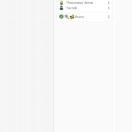
Поисковых ботов:
1
Гостей:
1
Всего:
2