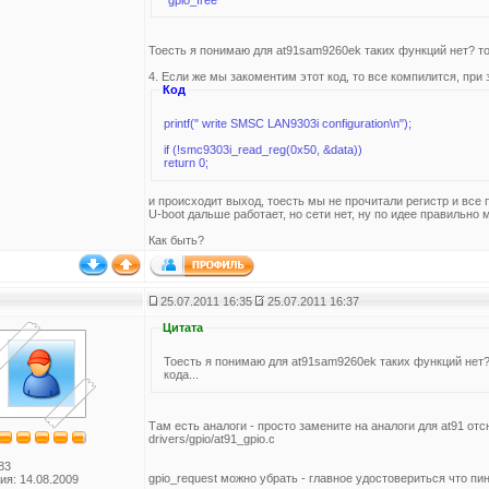
Тоесть я понимаю для at91sam9260ek таких функций нет? тог
4. Если же мы закоментим этот код, то все компилится, при 
Код
printf(" write SMSC LAN9303i configuration\n");
if (!smc9303i_read_reg(0x50, &data))
return 0;
и происходит выход, тоесть мы не прочитали регистр и все 
U-boot дальше работает, но сети нет, ну по идее правильно
Как быть?
25.07.2011 16:35
25.07.2011 16:37
Цитата
Тоесть я понимаю для at91sam9260ek таких функций нет? 
кода...
Там есть аналоги - просто замените на аналоги для at91 от
drivers/gpio/at91_gpio.c
83
gpio_request можно убрать - главное удостовериться что пи
ия: 14.08.2009