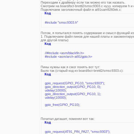
Переходим к драйверу если так можно его так назвать.
Смотрим на board/bct-brettl2/smsc9303.c нууу. копируем h и
Подключаем заголовочный файл в at91sam9260ek.c:
Код
#include "smsc9303.h"
Потом, я попытался понять содержание и смысл функций из
1. Подключаем файл пинов для нашей платы и закоментируе
для другой платы)
Код
//#include <asm/blackfin.h>
#include <asm/arch-at91/gpio.h>
Пины нужны как я смог понять вот тут:
Было так (старый код из board/bct-brettl2/smsc9303.c):
Код
gpio_request(GPIO_PG10, "smsc9303");
gpio_direction_output(GPIO_PG10, 0);
udelay(10000);
gpio_direction_output(GPIO_PG10, 1);
udelay(10000);
gpio_free(GPIO_PG10);
Почитал даташит, поменял вот так:
Код
gpio_request(AT91_PIN_PA27, "smsc9303");