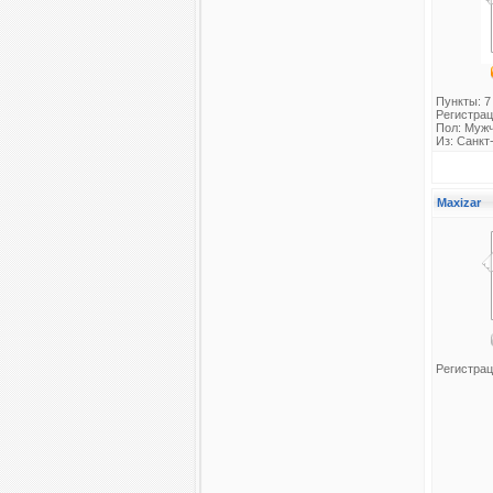
Пункты: 7
Регистрац
Пол: Муж
Из: Санкт
Maxizar
Регистрац