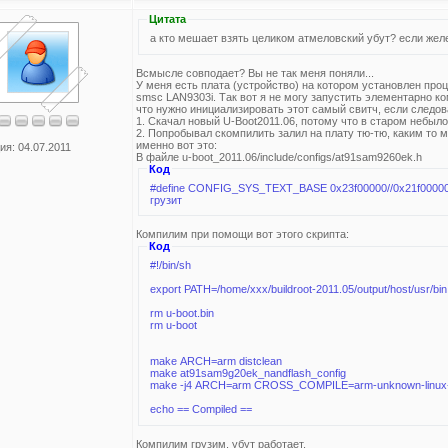
Цитата
а кто мешает взять целиком атмеловский убут? если жел
Всмысле совподает? Вы не так меня поняли...
У меня есть плата (устройство) на котором установлен про
smsc LAN9303i. Так вот я не могу запустить элементарно ком
что нужно инициализировать этот самый свитч, если следо
1. Скачал новый U-Boot2011.06, потому что в старом небыло д
2. Попробывал скомпилить залил на плату тю-тю, каким то 
именно вот это:
ия: 04.07.2011
В файле u-boot_2011.06/include/configs/at91sam9260ek.h
Код
#define CONFIG_SYS_TEXT_BASE 0x23f00000//0x21f00000 сделал как для U-boot 2010.06 иначе не
грузит
Компилим при помощи вот этого скрипта:
Код
#!/bin/sh
export PATH=/home/xxx/buildroot-2011.05/output/host/usr/bi
rm u-boot.bin
rm u-boot
make ARCH=arm distclean
make at91sam9g20ek_nandflash_config
make -j4 ARCH=arm CROSS_COMPILE=arm-unknown-linux-u
echo == Compiled ==
Компилим грузим, убут работает.