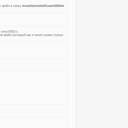
 c файл в папку
board/atmel/at91sam9260ek
 smsc9303.с.
м файл (который как я понял нужен только