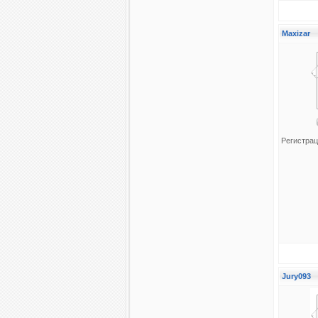
Maxizar
Регистрац
Jury093