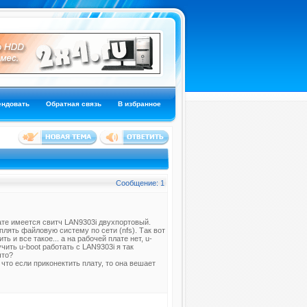
ендовать
Обратная связь
В избранное
Сообщение: 1
ате имеется свитч LAN9303i двухпортовый.
плять файловую систему по сети (nfs). Так вот
ь и все такое... а на рабочей плате нет, u-
учить u-boot работать с LAN9303i я так
что?
что если приконектить плату, то она вешает