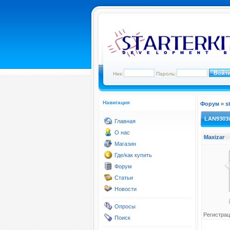
Ник:
Пароль:
Навигация
Форум
»
s
LAN9303i
Главная
О нас
Maxizar
Магазин
Где/как купить
Форум
Статьи
Новости
Опросы
Регистрац
Поиск