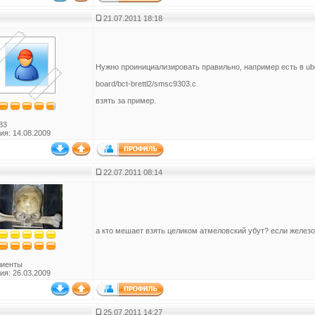
21.07.2011 18:18
Нужно проинициализировать правильно, например есть в ub
board/bct-brettl2/smsc9303.c
взять за пример.
83
ия: 14.08.2009
22.07.2011 08:14
а кто мешает взять целиком атмеловский убут? если железо
лиенты
ия: 26.03.2009
25.07.2011 14:27