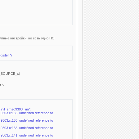
лтные настройки, но есть одно НО
gister */
PT_SOURCE_x)
 */
init_smsc9303i_mii':
303.c:135: undefined reference to
303.c:136: undefined reference to
303.c:138: undefined reference to
303.c:141: undefined reference to