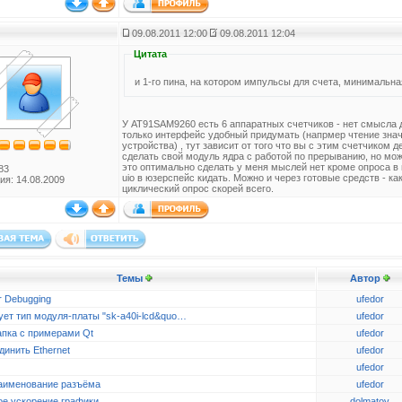
09.08.2011 12:00
09.08.2011 12:04
Цитата
и 1-го пина, на котором импульсы для счета, минимальн
У AT91SAM9260 есть 6 аппаратных счетчиков - нет смысла д
только интерфейс удобный придумать (напрмер чтение зна
устройства) , тут зависит от того что вы с этим счетчиком 
сделать свой модуль ядра с работой по прерыванию, но мож
это оптимально сделать у меня мыслей нет кроме опроса в
83
uio в юзерспейс кидать. Можно и через готовые средств - ка
ия: 14.08.2009
циклический опрос скорей всего.
Темы
Автор
r Debugging
ufedor
ует тип модуля-платы "sk-a40i-lcd&quo…
ufedor
апка с примерами Qt
ufedor
динить Ethernet
ufedor
ufedor
аименование разъёма
ufedor
ое ускорение графики
dolmatov