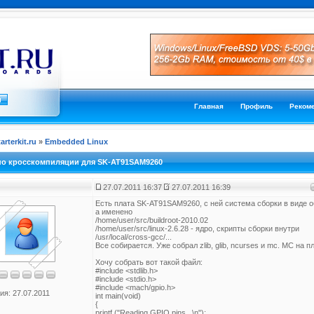
Главная
Профиль
Реком
tarterkit.ru
»
Embedded Linux
по кросскомпиляции для SK-AT91SAM9260
27.07.2011 16:37
27.07.2011 16:39
Есть плата SK-AT91SAM9260, с ней система сборки в виде 
а именено
/home/user/src/buildroot-2010.02
/home/user/src/linux-2.6.28 - ядро, скрипты сборки внутри
/usr/local/cross-gcc/...
Все собирается. Уже собрал zlib, glib, ncurses и mc. MC на п
Хочу собрать вот такой файл:
#include <stdlib.h>
#include <stdio.h>
#include <mach/gpio.h>
ия: 27.07.2011
int main(void)
{
printf ("Reading GPIO pins...\n");