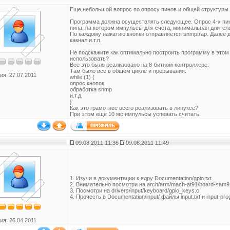
Еще небольшой вопрос по опросу пинов и общей структуры
Программа должна осуществлять следующее. Опрос 4-х пинов
пина, на котором импульсы для счета, минимальная длител
По каждому нажатию кнопки отправляется snmptrap. Далее до
какнал и.т.п.
Не подскажите как оптимально построить программу в этом
использовать?
Все это было реализовано на 8-битном контроллере.
Там было все в общем цикле и прерывания:
ия: 27.07.2011
while (1) {
опрос кнопок
обработка snmp
и.т.д.
}
Как это грамотнее всего реализовать в линуксе?
При этом еще 10 мс импульсы успевать считать.
09.08.2011 11:36
09.08.2011 11:49
1. Изучи в документации к ядру Documentation/gpio.txt
2. Внимательно посмотри на arch/arm/mach-at91/board-sam9
3. Посмотри на drivers/input/keyboard/gpio_keys.c
4. Прочесть в Documentation/input/ файлы input.txt и input-pro
ия: 26.04.2011