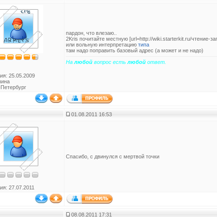
пардон, что влезаю..
2Kris почитайте местную [url=http://wiki.starterkit.ru/чтение-
или вольную интерпретацию
типа
там надо поправить базовый адрес (а может и не надо)
На
любой
вопрос есть
любой
ответ.
ия: 25.05.2009
чина
-Петербург
01.08.2011 16:53
Спасибо, с двинулся с мертвой точки
ия: 27.07.2011
08.08.2011 17:31