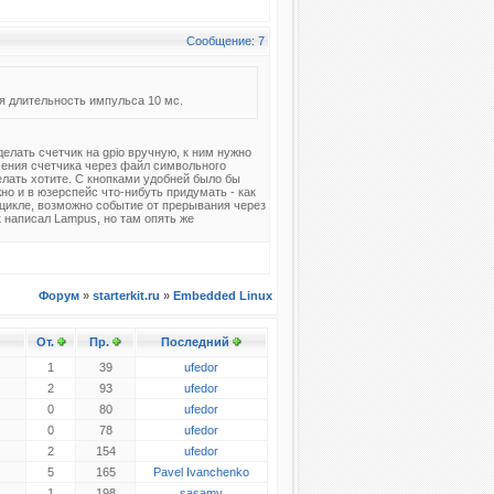
Сообщение: 7
ая длительность импульса 10 мс.
елать счетчик на gpio вручную, к ним нужно
чения счетчика через файл символьного
делать хотите. С кнопками удобней было бы
но и в юзерспейс что-нибуть придумать - как
 цикле, возможно событие от прерывания через
к написал Lampus, но там опять же
Форум
»
starterkit.ru
»
Embedded Linux
От.
Пр.
Последний
1
39
ufedor
2
93
ufedor
0
80
ufedor
0
78
ufedor
2
154
ufedor
5
165
Pavel Ivanchenko
1
198
sasamy