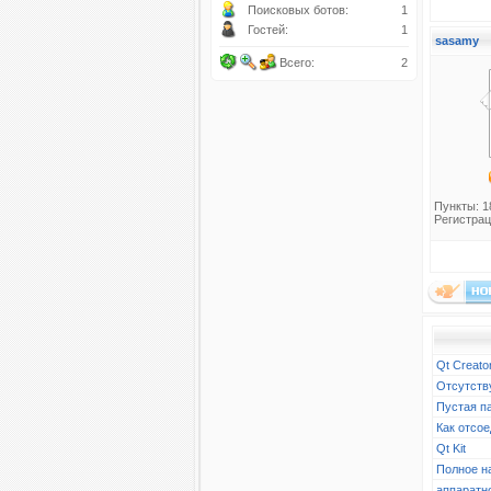
Поисковых ботов:
1
Гостей:
1
sasamy
Всего:
2
Пункты: 1
Регистрац
Qt Creato
Отсутств
Пустая п
Как отсое
Qt Kit
Полное н
аппаратн