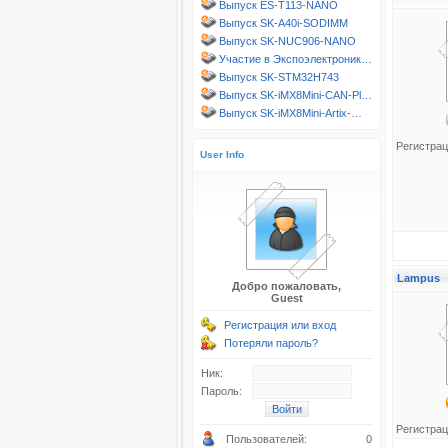
Выпуск ES-T113-NANO
Выпуск SK-A40i-SODIMM
Выпуск SK-NUC906-NANO
Участие в Экспоэлектроник…
Выпуск SK-STM32H743
Выпуск SK-iMX8Mini-CAN-Pl…
Выпуск SK-iMX8Mini-Artix-…
Регистрац
User Info
Lampus
Добро пожаловать,
Guest
Регистрация или вход
Потеряли пароль?
Ник:
Пароль:
Регистрац
Пользователей:
0