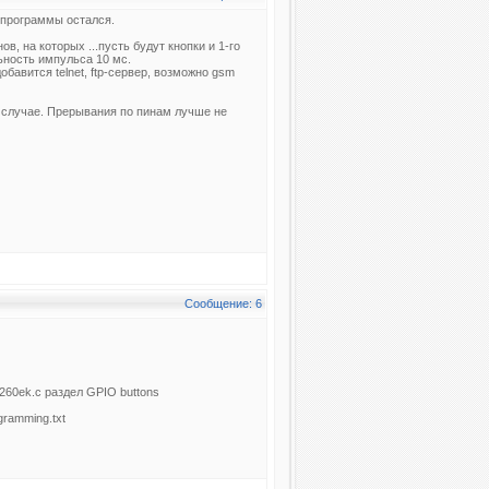
 программы остался.
, на которых ...пусть будут кнопки и 1-го
ьность импульса 10 мс.
бавится telnet, ftp-сервер, возможно gsm
 случае. Прерывания по пинам лучше не
Сообщение: 6
260ek.c раздел GPIO buttons
gramming.txt