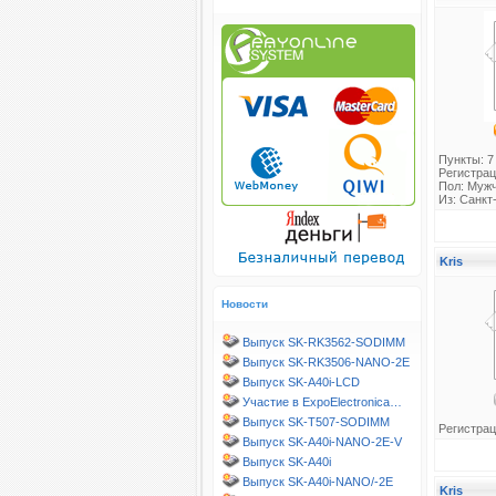
Пункты: 7
Регистрац
Пол: Муж
Из: Санкт
Kris
Новости
Выпуск SK-RK3562-SODIMM
Выпуск SK-RK3506-NANO-2E
Выпуск SK-A40i-LCD
Участие в ExpoElectronica…
Выпуск SK-T507-SODIMM
Регистрац
Выпуск SK-A40i-NANO-2E-V
Выпуск SK-A40i
Выпуск SK-A40i-NANO/-2E
Kris