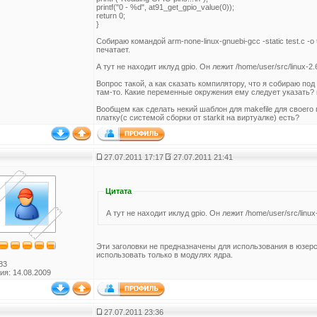
printf("0 - %d", at91_get_gpio_value(0));
return 0;
}
Собираю командой arm-none-linux-gnuebi-gcc -static test.c -o 
печатает.
А тут не находит иклуд gpio. Он лежит /home/user/src/linux-2
Вопрос такой, а как сказать компилятору, что я собираю под 
там-то. Какие переменные окружения ему следует указать? 
Вообщем как сделать некий шаблон для makefile для своего 
платку(с системой сборки от starkit на виртуалке) есть?
27.07.2011 17:17
27.07.2011 21:41
Цитата
А тут не находит иклуд gpio. Он лежит /home/user/src/linux
Эти заголовки не предназначены для использования в юзерс
использовать только в модулях ядра.
83
ия: 14.08.2009
27.07.2011 23:36