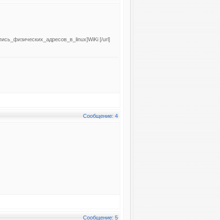
запись_физических_адресов_в_linux]WiKi [/url]
Сообщение: 4
Сообщение: 5