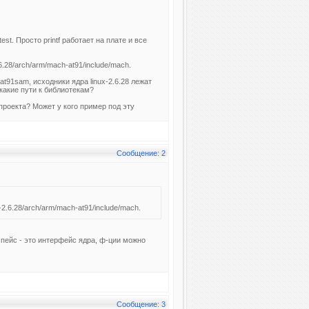
test. Просто printf работает на плате и все
.6.28/arch/arm/mach-at91/include/mach.
at91sam, исходники ядра linux-2.6.28 лежат
какие пути к библиотекам?
проекта? Может у кого пример под эту
Сообщение: 2
-2.6.28/arch/arm/mach-at91/include/mach.
пейс - это интерфейс ядра, ф-ции можно
Сообщение: 3