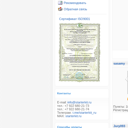
Рекомендовать
Обратная связь
Сертификат ISO9001
sasamy
Контакты
E-mail:
info@starterkit.ru
тел.: +7 922 680-21-73
Пункты: 1
тел.: +7 922 680-21-74
Регистрац
Телеграм:
t.me/starterkit_ru
MAX:
starterkit.ru
Jury093
Способы оплаты