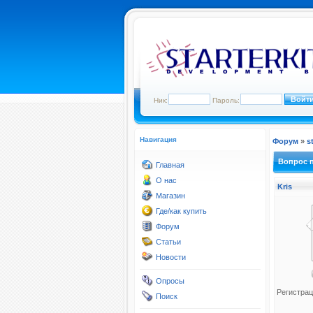
Ник:
Пароль:
Навигация
Форум
»
s
Вопрос 
Главная
О нас
Kris
Магазин
Где/как купить
Форум
Статьи
Новости
Опросы
Регистрац
Поиск