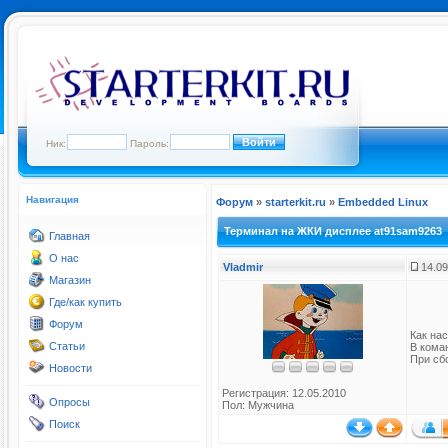
Ник:
Пароль:
Навигация
Форум
»
starterkit.ru
»
Embedded Linux
Терминал на ЖКИ дисплее at91sam9263
Главная
О нас
Vladmir
14.09
Магазин
Где/как купить
Форум
Как на
Статьи
В коман
При сб
Новости
Регистрация: 12.05.2010
Опросы
Пол: Мужчина
Поиск