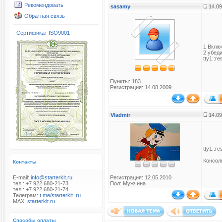
Рекомендовать
sasamy
14.09
Обратная связь
Сертификат ISO9001
1 Вклю
2 убеди
tty1::re
Пункты: 183
Регистрация: 14.08.2009
Vladmir
14.09
tty1::re
Консол
Контакты
E-mail:
info@starterkit.ru
Регистрация: 12.05.2010
тел.: +7 922 680-21-73
Пол: Мужчина
тел.: +7 922 680-21-74
Телеграм:
t.me/starterkit_ru
MAX:
starterkit.ru
Способы оплаты