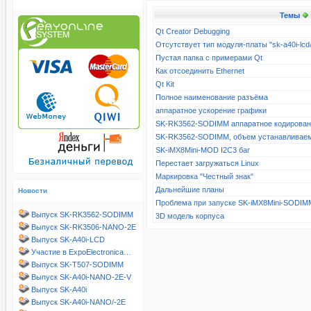
Темы
Qt Creator Debugging
Отсутствует тип модуля-платы "sk-a40i-l
Пустая папка с примерами Qt
Как отсоединить Ethernet
Qt Kit
Полное наименование разъёма
аппаратное ускорение графики
SK-RK3562-SODIMM аппаратное кодирова
SK-RK3562-SODIMM, объем устанавливае
SK-iMX8Mini-MOD I2C3 баг
Перестает загружаться Linux
Маркировка "Честный знак"
Дальнейшие планы
Новости
Проблема при запуске SK-iMX8Mini-SODIM
Выпуск SK-RK3562-SODIMM
3D модель корпуса
Выпуск SK-RK3506-NANO-2E
Выпуск SK-A40i-LCD
Участие в ExpoElectronica…
Выпуск SK-T507-SODIMM
Выпуск SK-A40i-NANO-2E-V
Выпуск SK-A40i
Выпуск SK-A40i-NANO/-2E