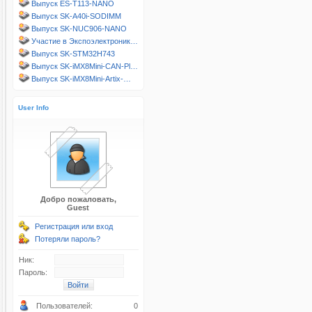
Выпуск ES-T113-NANO
Выпуск SK-A40i-SODIMM
Выпуск SK-NUC906-NANO
Участие в Экспоэлектроник…
Выпуск SK-STM32H743
Выпуск SK-iMX8Mini-CAN-Pl…
Выпуск SK-iMX8Mini-Artix-…
User Info
Добро пожаловать,
Guest
Регистрация или вход
Потеряли пароль?
Ник:
Пароль:
Пользователей:
0