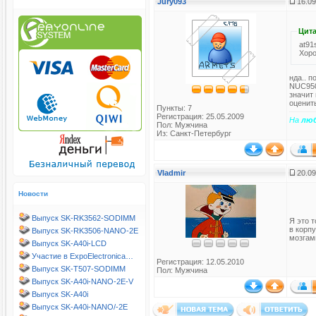
Jury093
16.09
Цита
at91
Хоро
нда.. п
NUC950
значит
оценит
Пункты: 7
Регистрация: 25.05.2009
На
лю
Пол: Мужчина
Из: Санкт-Петербург
Vladmir
20.09
Новости
Выпуск SK-RK3562-SODIMM
Я это т
в корп
Выпуск SK-RK3506-NANO-2E
мозгам
Выпуск SK-A40i-LCD
Участие в ExpoElectronica…
Регистрация: 12.05.2010
Выпуск SK-T507-SODIMM
Пол: Мужчина
Выпуск SK-A40i-NANO-2E-V
Выпуск SK-A40i
Выпуск SK-A40i-NANO/-2E