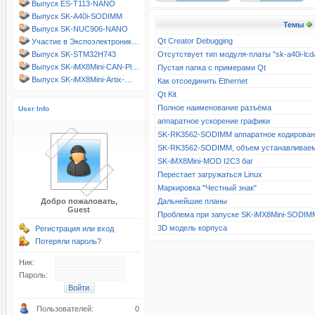
Выпуск ES-T113-NANO
Выпуск SK-A40i-SODIMM
Темы
Выпуск SK-NUC906-NANO
Qt Creator Debugging
Участие в Экспоэлектроник…
Выпуск SK-STM32H743
Отсутствует тип модуля-платы "sk-a40i-l
Выпуск SK-iMX8Mini-CAN-Pl…
Пустая папка с примерами Qt
Выпуск SK-iMX8Mini-Artix-…
Как отсоединить Ethernet
Qt Kit
Полное наименование разъёма
User Info
аппаратное ускорение графики
SK-RK3562-SODIMM аппаратное кодирова
SK-RK3562-SODIMM, объем устанавливае
SK-iMX8Mini-MOD I2C3 баг
Перестает загружаться Linux
Маркировка "Честный знак"
Добро пожаловать,
Дальнейшие планы
Guest
Проблема при запуске SK-iMX8Mini-SODIM
3D модель корпуса
Регистрация или вход
Потеряли пароль?
Ник:
Пароль:
Пользователей:
0