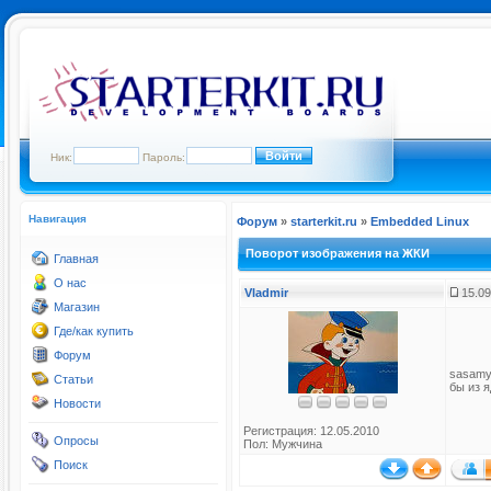
Ник:
Пароль:
Навигация
Форум
»
starterkit.ru
»
Embedded Linux
Поворот изображения на ЖКИ
Главная
О нас
Vladmir
15.09
Магазин
Где/как купить
Форум
sasamy 
Статьи
бы из я
Новости
Регистрация: 12.05.2010
Опросы
Пол: Мужчина
Поиск