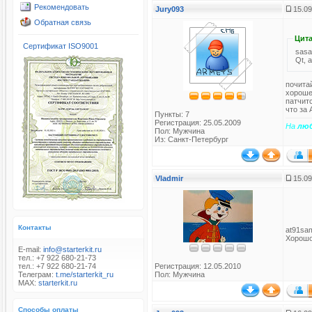
Рекомендовать
Jury093
15.09
Обратная связь
Цита
Сертификат ISO9001
sasa
Qt, 
почита
хороше
патчит
что за
Пункты: 7
Регистрация: 25.05.2009
На
лю
Пол: Мужчина
Из: Санкт-Петербург
Vladmir
15.09
Контакты
at91sa
Хорошо
E-mail:
info@starterkit.ru
тел.: +7 922 680-21-73
тел.: +7 922 680-21-74
Регистрация: 12.05.2010
Телеграм:
t.me/starterkit_ru
Пол: Мужчина
MAX:
starterkit.ru
Способы оплаты