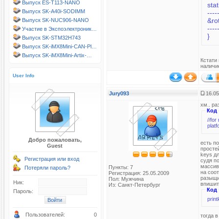
Выпуск ES-T113-NANO
sta
Выпуск SK-A40i-SODIMM
----
&ro
Выпуск SK-NUC906-NANO
----
Участие в Экспоэлектроник…
}
Выпуск SK-STM32H743
Выпуск SK-iMX8Mini-CAN-Pl…
Выпуск SK-iMX8Mini-Artix-…
Кстати
наличие
User Info
Jury093
16.05
хм.. ра
Код
//for
plat
Добро пожаловать,
есть по
Guest
просте
keys д
Регистрация или вход
судя по
массив
Пункты: 7
Потеряли пароль?
на соот
Регистрация: 25.05.2009
разыщи
Пол: Мужчина
Ник:
впишит
Из: Санкт-Петербург
Код
Пароль:
print
Пользователей:
0
тогда в