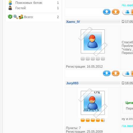
Поисковых ботов:
1
На
лю
Гостей:
1
Всего:
2
Xaero_IV
17.05
Спасиб
Проблем
"rotary
Переко
Регистрация: 16.05.2012
Jury093
18.05
Цита
Пере
ну и от
На
лю
Пункты: 7
Регистрация: 25.05.2009