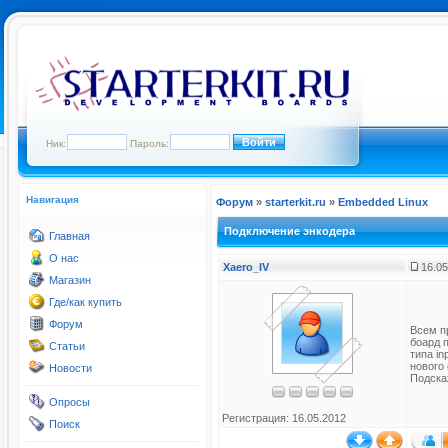
Ник:
Пароль:
Навигация
Форум
»
starterkit.ru
»
Embedded Linux
Подключение энкодера
Главная
О нас
Xaero_IV
16.05
Магазин
Где/как купить
Форум
Всем пр
боард 
Статьи
типа in
нового 
Новости
Подскаж
Опросы
Регистрация: 16.05.2012
Поиск