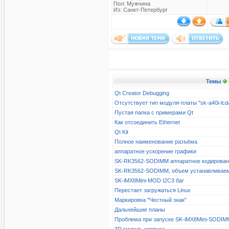
Пол: Мужчина
Из: Санкт-Петербург
Темы
Qt Creator Debugging
Отсутствует тип модуля-платы "sk-a40i-l
Пустая папка с примерами Qt
Как отсоединить Ethernet
Qt Kit
Полное наименование разъёма
аппаратное ускорение графики
SK-RK3562-SODIMM аппаратное кодирова
SK-RK3562-SODIMM, объем устанавливае
SK-iMX8Mini-MOD I2C3 баг
Перестает загружаться Linux
Маркировка "Честный знак"
Дальнейшие планы
Проблема при запуске SK-iMX8Mini-SODIM