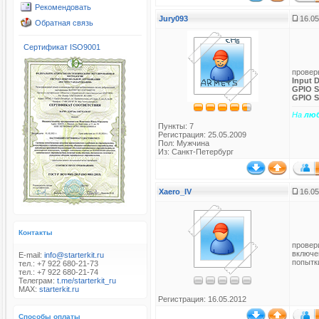
Рекомендовать
Jury093
16.05
Обратная связь
Сертификат ISO9001
провер
Input 
GPIO S
GPIO S
На
лю
Пункты: 7
Регистрация: 25.05.2009
Пол: Мужчина
Из: Санкт-Петербург
Xaero_IV
16.05
Контакты
провери
включен
E-mail:
info@starterkit.ru
попытки
тел.: +7 922 680-21-73
тел.: +7 922 680-21-74
Телеграм:
t.me/starterkit_ru
MAX:
starterkit.ru
Регистрация: 16.05.2012
Способы оплаты