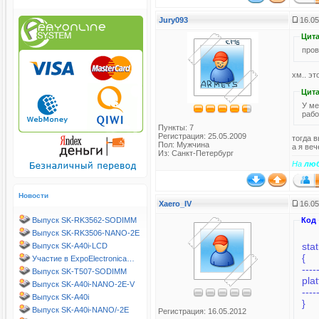
Jury093
16.05
Цита
пров
хм.. эт
Цита
У ме
рабо
Пункты: 7
Регистрация: 25.05.2009
тогда 
Пол: Мужчина
а я веч
Из: Санкт-Петербург
На
лю
Новости
Xaero_IV
16.05
Выпуск SK-RK3562-SODIMM
Код
Выпуск SK-RK3506-NANO-2E
stat
Выпуск SK-A40i-LCD
{
Участие в ExpoElectronica…
----
Выпуск SK-T507-SODIMM
pla
Выпуск SK-A40i-NANO-2E-V
----
Выпуск SK-A40i
}
Выпуск SK-A40i-NANO/-2E
Регистрация: 16.05.2012