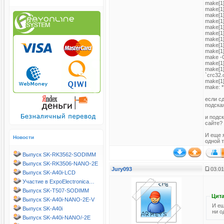
make[1]
make[1
make[1]
make[1]
make[1
make[1]
make[1]
make[1
make[1]
make -C
make[1]
make[1]
`crc32.
make[1]
make: *
если сд
подска
и подс
сайте?
И еще 
Новости
одной т
Выпуск SK-RK3562-SODIMM
Выпуск SK-RK3506-NANO-2E
Jury093
03.01
Выпуск SK-A40i-LCD
Участие в ExpoElectronica…
Выпуск SK-T507-SODIMM
Цита
Выпуск SK-A40i-NANO-2E-V
И еще я
Выпуск SK-A40i
ни о
Выпуск SK-A40i-NANO/-2E