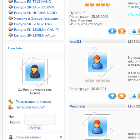
Выпуск ES-T113-NANO
начну с
тыц сю
Выпуск SK-A40i-SODIMM
Выпуск SK-NUC906-NANO
Пункты: 7
На
лю
Регистрация: 25.05.2009
Участие в Экспоэлектроник…
Пол: Мужчина
Выпуск SK-STM32H743
Из: Санкт-Петербург
Выпуск SK-iMX8Mini-CAN-Pl…
Выпуск SK-iMX8Mini-Artix-…
lesa111
03.01
User Info
Ну вро
mkconfi
а пото
а кто п
какая 
чтобы с
Регистрация: 30.03.2011
Добро пожаловать,
Guest
Регистрация или вход
Propheta
07.02
Потеряли пароль?
Ник:
Пароль:
make di
Пользователей:
0
make_c