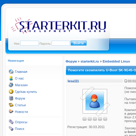
Ник:
Пароль:
Навигация
Форум
»
starterkit.ru
»
Embedded Linux
Помогите скомпилять U-Boot SK-9G45-
Главная
О нас
lesa111
03.01
Магазин
Помоги
Где/как купить
(не пин
Форум
Пытаюс
на пла
Статьи
Компил
Новости
в дире
linux-2
проход
Опросы
Регистрация: 30.03.2011
Захожу
Поиск
u-boot
из арх