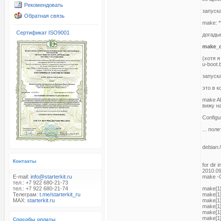
Рекомендовать
запус
Обратная связь
make: *
Сертификат ISO9001
догады
make_c
(хотя 
u-boot.
запус
это в к
make A
вижу н
Configu
... пол
debian:
Контакты
for dir
2010.09
E-mail:
info@starterkit.ru
make -C
тел.: +7 922 680-21-73
тел.: +7 922 680-21-74
make[1]
Телеграм:
t.me/starterkit_ru
make[1
MAX:
starterkit.ru
make[1]
make[1]
make[1
make[1]
Способы оплаты