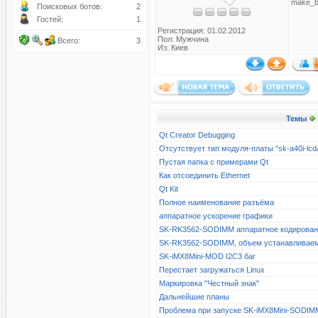
make_b
Поисковых ботов:
2
Гостей:
1
Регистрация: 01.02.2012
Пол: Мужчина
Всего:
3
Из: Киев
Темы
Qt Creator Debugging
Отсутствует тип модуля-платы "sk-a40i-l
Пустая папка с примерами Qt
Как отсоединить Ethernet
Qt Kit
Полное наименование разъёма
аппаратное ускорение графики
SK-RK3562-SODIMM аппаратное кодирова
SK-RK3562-SODIMM, объем устанавливае
SK-iMX8Mini-MOD I2C3 баг
Перестает загружаться Linux
Маркировка "Честный знак"
Дальнейшие планы
Проблема при запуске SK-iMX8Mini-SODIM