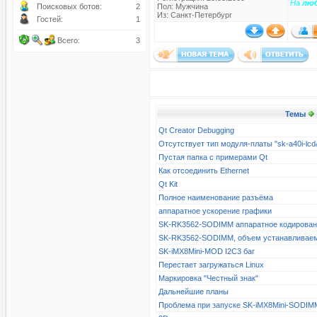
На
лю
Поисковых ботов:
2
Пол: Мужчина
Из: Санкт-Петербург
Гостей:
1
Всего:
3
Темы
Qt Creator Debugging
Отсутствует тип модуля-платы "sk-a40i-l
Пустая папка с примерами Qt
Как отсоединить Ethernet
Qt Kit
Полное наименование разъёма
аппаратное ускорение графики
SK-RK3562-SODIMM аппаратное кодирова
SK-RK3562-SODIMM, объем устанавливае
SK-iMX8Mini-MOD I2C3 баг
Перестает загружаться Linux
Маркировка "Честный знак"
Дальнейшие планы
Проблема при запуске SK-iMX8Mini-SODIM