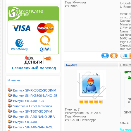
Пол: Мужчина
U-Boot>
Из: Киев
U-Boot
mmc: cl
mmc: cl
Device
Manufac
OEM: 0
Name: 
Rd Bloc
MMC ve
High Ca
Capacit
Bus Widt
Jury093
08.02
Цита
Ц
Новости
Выпуск SK-RK3562-SODIMM
Выпуск SK-RK3506-NANO-2E
ч
Выпуск SK-A40i-LCD
и
Участие в ExpoElectronica…
Пункты: 7
Выпуск SK-T507-SODIMM
SK-
Регистрация: 25.05.2009
Пол: Мужчина
Выпуск SK-A40i-NANO-2E-V
Из: Санкт-Петербург
Выпуск SK-A40i
хм..
а т
Выпуск SK-A40i-NANO/-2E
На
лю