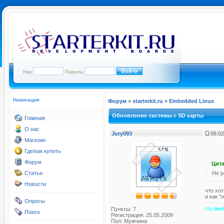
Ник:
Пароль:
Навигация
Форум
»
starterkit.ru
»
Embedded Linux
Обновление системы с SD карты
Главная
О нас
Jury093
08.02
Магазин
Где/как купить
Форум
Цита
Не р
Статьи
Новости
что хот
и как "
Опросы
На
лю
Пункты: 7
Поиск
Регистрация: 25.05.2009
Пол: Мужчина