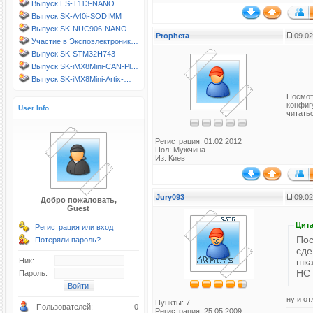
Выпуск ES-T113-NANO
Выпуск SK-A40i-SODIMM
Выпуск SK-NUC906-NANO
Propheta
09.02
Участие в Экспоэлектроник…
Выпуск SK-STM32H743
Выпуск SK-iMX8Mini-CAN-Pl…
Выпуск SK-iMX8Mini-Artix-…
Посмот
конфигу
User Info
читатьс
Регистрация: 01.02.2012
Пол: Мужчина
Из: Киев
Jury093
09.02
Добро пожаловать,
Guest
Цита
Регистрация или вход
Пос
Потеряли пароль?
сде
шка
Ник:
HC 
Пароль:
ну и от
Пункты: 7
Пользователей:
0
Регистрация: 25.05.2009