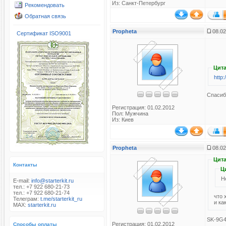
Из: Санкт-Петербург
Рекомендовать
Обратная связь
Propheta
08.02
Сертификат ISO9001
Цита
http
Спасиб
Регистрация: 01.02.2012
Пол: Мужчина
Из: Киев
Propheta
08.02
Цита
Контакты
Ц
Н
E-mail:
info@starterkit.ru
тел.: +7 922 680-21-73
тел.: +7 922 680-21-74
что 
Телеграм:
t.me/starterkit_ru
и ка
MAX:
starterkit.ru
SK-9G
Регистрация: 01.02.2012
Способы оплаты