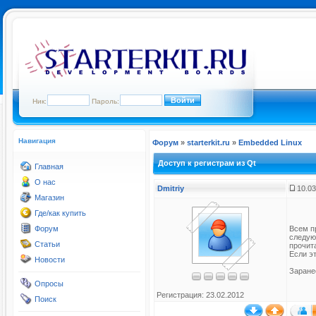
Ник:
Пароль:
Навигация
Форум
»
starterkit.ru
»
Embedded Linux
Доступ к регистрам из Qt
Главная
О нас
Dmitriy
10.03
Магазин
Где/как купить
Форум
Всем п
следую
Статьи
прочит
Если э
Новости
Заране
Опросы
Регистрация: 23.02.2012
Поиск