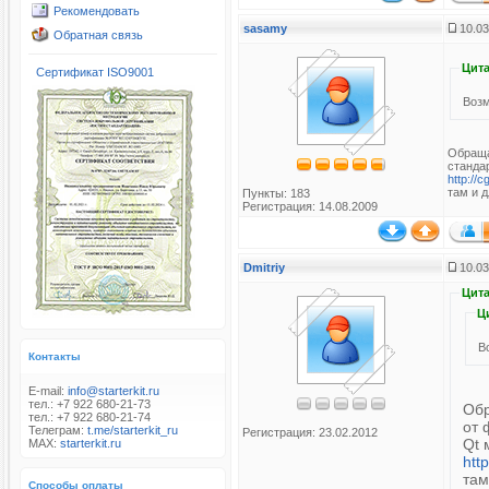
Рекомендовать
sasamy
10.03
Обратная связь
Цита
Сертификат ISO9001
Возм
Обраща
станда
http://c
там и 
Пункты: 183
Регистрация: 14.08.2009
Dmitriy
10.03
Цита
Ц
В
Контакты
E-mail:
info@starterkit.ru
тел.: +7 922 680-21-73
Обр
тел.: +7 922 680-21-74
от 
Телеграм:
t.me/starterkit_ru
Регистрация: 23.02.2012
Qt 
MAX:
starterkit.ru
htt
там
Способы оплаты