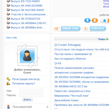
temp
Выпуск ES-T113-NANO
*(un
Выпуск SK-A40i-SODIMM
#end
Выпуск SK-NUC906-NANO
Участие в Экспоэлектроник…
работа
Выпуск SK-STM32H743
Выпуск SK-iMX8Mini-CAN-Pl…
Выпуск SK-iMX8Mini-Artix-…
User Info
Темы
Qt Creator Debugging
Отсутствует тип модуля-платы "sk-a40i-l
Пустая папка с примерами Qt
Как отсоединить Ethernet
Qt Kit
Полное наименование разъёма
Добро пожаловать,
Guest
аппаратное ускорение графики
SK-RK3562-SODIMM аппаратное кодирова
Регистрация или вход
SK-RK3562-SODIMM, объем устанавливае
Потеряли пароль?
SK-iMX8Mini-MOD I2C3 баг
Ник:
Перестает загружаться Linux
Пароль:
Маркировка "Честный знак"
Дальнейшие планы
Проблема при запуске SK-iMX8Mini-SODIM
Пользователей:
0