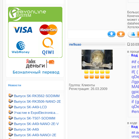
Большо
Конечн
может 
datahee
Хотело
rw9uao
10.03
в проц
Код
#if
int 
if(
//g
Группа:
Клиенты
Новости
MAP
Регистрация: 26.03.2009
gpio_base = mmap(0,
0xB
Выпуск SK-RK3562-SODIMM
if (
Выпуск SK-RK3506-NANO-2E
Выпуск SK-A40i-LCD
#en
Участие в ExpoElectronica…
Выпуск SK-T507-SODIMM
в коде
Выпуск SK-A40i-NANO-2E-V
Код
Выпуск SK-A40i
#if 
Выпуск SK-A40i-NANO/-2E
unsi