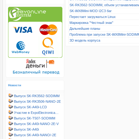
SK-RK3562-SODIMM, объем устанавливае
SK-iMX8Mini-MOD I2C3 баг
Перестает загружаться Linux
Маркировка "Честный знак"
Дальнейшие планы
Проблема при запуске SK-iMX8Mini-SODIM
3D модель корпуса
Новости
Выпуск SK-RK3562-SODIMM
Выпуск SK-RK3506-NANO-2E
Выпуск SK-A40i-LCD
Участие в ExpoElectronica…
Выпуск SK-T507-SODIMM
Выпуск SK-A40i-NANO-2E-V
Выпуск SK-A40i
Выпуск SK-A40i-NANO/-2E