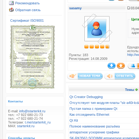
Рекомендовать
sasamy
03.04
Обратная связь
Цита
Сертификат ISO9001
Нужн
адре
Ерундо
исполь
http://
Пункты: 183
Регистрация: 14.08.2009
Темы
Qt Creator Debugging
Контакты
Отсутствует тип модуля-платы "sk-a40i-l
Пустая папка с примерами Qt
E-mail:
info@starterkit.ru
Как отсоединить Ethernet
тел.: +7 922 680-21-73
тел.: +7 922 680-21-74
Qt Kit
Телеграм:
t.me/starterkit_ru
MAX:
starterkit.ru
Полное наименование разъёма
аппаратное ускорение графики
Способы оплаты
SK-RK3562-SODIMM аппаратное кодирова