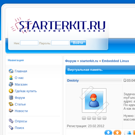
Ник:
Пароль:
Навигация
Форум
»
starterkit.ru
»
Embedded Linux
Виртуальная память.
Главная
О нас
Dmitriy
03.04
Магазин
Где/как купить
Задача 
Форум
myFunc
адрес 
Статьи
По иде
А как 
Новости
Нужно 
массив
Опросы
Регистрация: 23.02.2012
Поиск