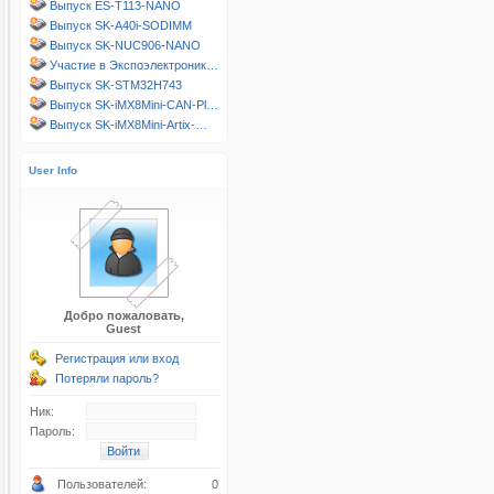
Выпуск ES-T113-NANO
Выпуск SK-A40i-SODIMM
Выпуск SK-NUC906-NANO
Участие в Экспоэлектроник…
Выпуск SK-STM32H743
Выпуск SK-iMX8Mini-CAN-Pl…
Выпуск SK-iMX8Mini-Artix-…
User Info
Добро пожаловать,
Guest
Регистрация или вход
Потеряли пароль?
Ник:
Пароль:
Пользователей:
0