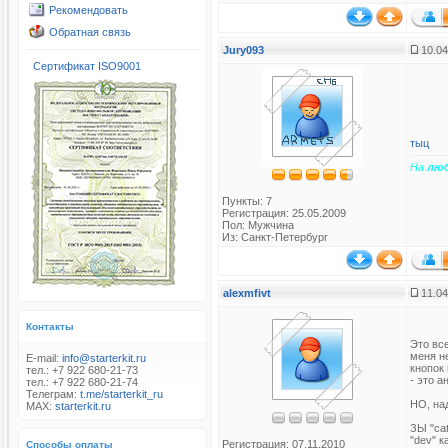
Рекомендовать
Обратная связь
Jury093
10.04
Сертификат ISO9001
тыц
На
лю
Пункты: 7
Регистрация: 25.05.2009
Пол: Мужчина
Из: Санкт-Петербург
alexmfivt
11.04
Контакты
Это все
меня не
E-mail:
info@starterkit.ru
кнопок 
тел.: +7 922 680-21-73
- это а
тел.: +7 922 680-21-74
Телеграм:
t.me/starterkit_ru
НО, на
MAX:
starterkit.ru
ЗЫ "ca
"dev" к
Регистрация: 07.11.2010
Способы оплаты