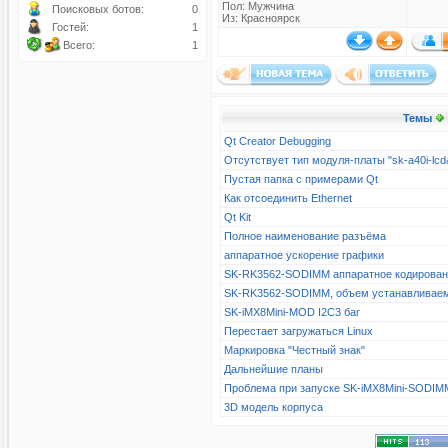
Пол: Мужчина
Поисковых ботов:
0
Из: Красноярск
Гостей:
1
Всего:
1
Темы
Qt Creator Debugging
Отсутствует тип модуля-платы "sk-a40i-l
Пустая папка с примерами Qt
Как отсоединить Ethernet
Qt Kit
Полное наименование разъёма
аппаратное ускорение графики
SK-RK3562-SODIMM аппаратное кодирова
SK-RK3562-SODIMM, объем устанавливае
SK-iMX8Mini-MOD I2C3 баг
Перестает загружаться Linux
Маркировка "Честный знак"
Дальнейшие планы
Проблема при запуске SK-iMX8Mini-SODIM
3D модель корпуса