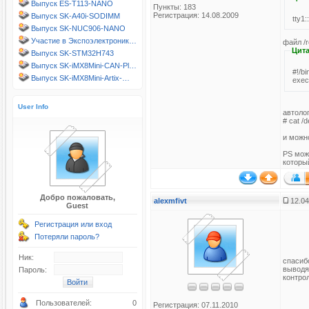
Выпуск ES-T113-NANO
Пункты: 183
Регистрация: 14.08.2009
Выпуск SK-A40i-SODIMM
tty1
Выпуск SK-NUC906-NANO
Участие в Экспоэлектроник…
файл /r
Цита
Выпуск SK-STM32H743
Выпуск SK-iMX8Mini-CAN-Pl…
#!/bi
Выпуск SK-iMX8Mini-Artix-…
exec 
User Info
автолог
# cat /d
и можн
PS можн
которы
Добро пожаловать,
alexmfivt
12.04
Guest
Регистрация или вход
Потеряли пароль?
Ник:
спасиб
выводя
Пароль:
контро
Пользователей:
0
Регистрация: 07.11.2010