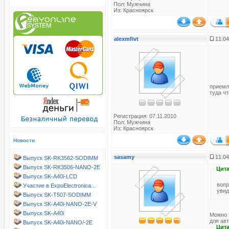
Пол: Мужчина
Из: Красноярск
alexmfivt
11.04
приемл
туда чт
Регистрация: 07.11.2010
Пол: Мужчина
Из: Красноярск
Новости
sasamy
11.04
Выпуск SK-RK3562-SODIMM
Выпуск SK-RK3506-NANO-2E
Цита
Выпуск SK-A40i-LCD
вопр
Участие в ExpoElectronica…
увид
Выпуск SK-T507-SODIMM
Выпуск SK-A40i-NANO-2E-V
Выпуск SK-A40i
Можно 
для авт
Выпуск SK-A40i-NANO/-2E
Цита