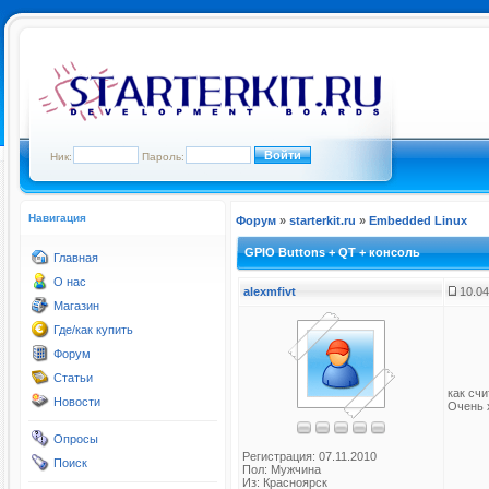
Ник:
Пароль:
Навигация
Форум
»
starterkit.ru
»
Embedded Linux
GPIO Buttons + QT + консоль
Главная
О нас
alexmfivt
10.04
Магазин
Где/как купить
Форум
Статьи
как счи
Новости
Очень 
Опросы
Регистрация: 07.11.2010
Поиск
Пол: Мужчина
Из: Красноярск