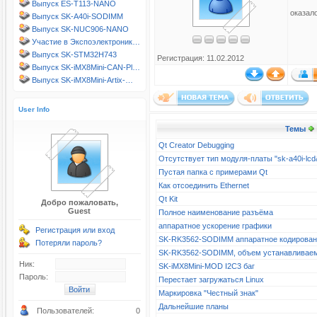
Выпуск ES-T113-NANO
оказал
Выпуск SK-A40i-SODIMM
Выпуск SK-NUC906-NANO
Участие в Экспоэлектроник…
Выпуск SK-STM32H743
Регистрация: 11.02.2012
Выпуск SK-iMX8Mini-CAN-Pl…
Выпуск SK-iMX8Mini-Artix-…
User Info
Темы
Qt Creator Debugging
Отсутствует тип модуля-платы "sk-a40i-l
Пустая папка с примерами Qt
Как отсоединить Ethernet
Qt Kit
Добро пожаловать,
Guest
Полное наименование разъёма
аппаратное ускорение графики
Регистрация или вход
SK-RK3562-SODIMM аппаратное кодирова
Потеряли пароль?
SK-RK3562-SODIMM, объем устанавливае
Ник:
SK-iMX8Mini-MOD I2C3 баг
Пароль:
Перестает загружаться Linux
Маркировка "Честный знак"
Дальнейшие планы
Пользователей:
0