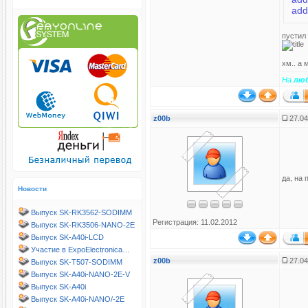
пустил
хм.. а 
На
лю
z00b
27.04
да, на 
Новости
Выпуск SK-RK3562-SODIMM
Регистрация: 11.02.2012
Выпуск SK-RK3506-NANO-2E
Выпуск SK-A40i-LCD
Участие в ExpoElectronica…
z00b
27.04
Выпуск SK-T507-SODIMM
Выпуск SK-A40i-NANO-2E-V
Выпуск SK-A40i
Выпуск SK-A40i-NANO/-2E