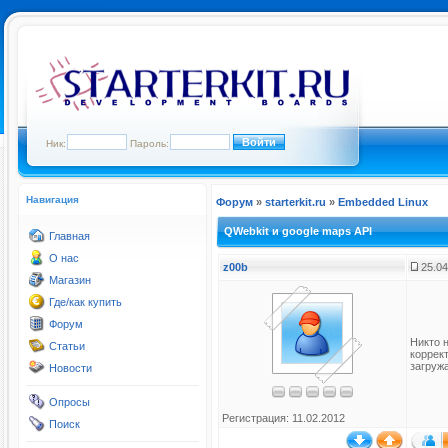
Ник:
Пароль:
Навигация
Форум
»
starterkit.ru
»
Embedded Linux
QWebkit и google maps API
Главная
О нас
z00b
25.04
Магазин
Где/как купить
Форум
Никто 
Статьи
коррек
загружа
Новости
Опросы
Регистрация: 11.02.2012
Поиск