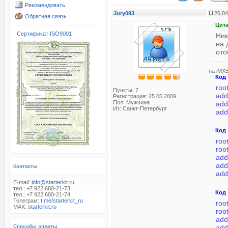
Рекомендовать
Jury093
26.04
Обратная связь
Цита
Сертификат ISO9001
Ник
на 
ото
на iMX
Код
roo
Пункты: 7
Регистрация: 25.05.2009
Пол: Мужчина
Из: Санкт-Петербург
Код
roo
roo
Контакты
E-mail:
info@starterkit.ru
тел.: +7 922 680-21-73
Код
тел.: +7 922 680-21-74
Телеграм:
t.me/starterkit_ru
roo
MAX:
starterkit.ru
roo
Способы оплаты