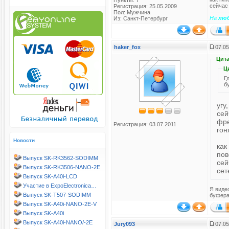
Пункты: 7
сейчас
Регистрация: 25.05.2009
Пол: Мужчина
На
лю
Из: Санкт-Петербург
haker_fox
07.05
Цита
Ц
Г
б
угу
сей
фре
Регистрация: 03.07.2011
гон
Новости
как
пов
Выпуск SK-RK3562-SODIMM
сей
Выпуск SK-RK3506-NANO-2E
сет
Выпуск SK-A40i-LCD
Участие в ExpoElectronica…
Я виде
Выпуск SK-T507-SODIMM
буфера
Выпуск SK-A40i-NANO-2E-V
Выпуск SK-A40i
Выпуск SK-A40i-NANO/-2E
Jury093
07.05