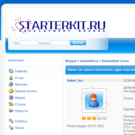
Ник:
Пароль:
Навигация
Форум
»
starterkit.ru
»
Embedded Linux
Имеет ли смысл обновлять ядро версии 
Главная
О нас
haker_fox
30.04
Магазин
Добрый
Где/как купить
последн
Форум
Плата:
Статьи
Корнева
Новости
Почему
большое
Опросы
ругаетс
Регистрация: 03.07.2011
ОЗУ тр
Поиск
К сожа
Да и м