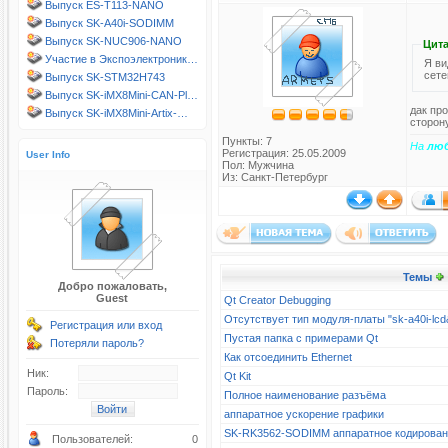
Выпуск ES-T113-NANO
Выпуск SK-A40i-SODIMM
Выпуск SK-NUC906-NANO
Цита
Участие в Экспоэлектроник…
Я ви
сете
Выпуск SK-STM32H743
Выпуск SK-iMX8Mini-CAN-Pl…
дак пр
Выпуск SK-iMX8Mini-Artix-…
сторон
Пункты: 7
На
лю
Регистрация: 25.05.2009
User Info
Пол: Мужчина
Из: Санкт-Петербург
Темы
Добро пожаловать,
Guest
Qt Creator Debugging
Отсутствует тип модуля-платы "sk-a40i-l
Регистрация или вход
Пустая папка с примерами Qt
Потеряли пароль?
Как отсоединить Ethernet
Ник:
Qt Kit
Пароль:
Полное наименование разъёма
аппаратное ускорение графики
SK-RK3562-SODIMM аппаратное кодирова
Пользователей:
0