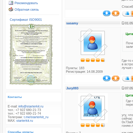
Рекомендовать
Спасиб
Обратная связь
Сертификат ISO9001
sasamy
01.05
Цита
Поче
зали
Где-то
в встр
лучше 
Пункты: 183
Регистрация: 14.08.2009
Jury093
07.05
Цита
Контакты
Где-
пере
E-mail:
info@starterkit.ru
тел.: +7 922 680-21-73
тел.: +7 922 680-21-74
угу, чт
Телеграм:
t.me/starterkit_ru
сейчас 
MAX:
starterkit.ru
0x73a0
гоняю 
Способы оплаты
как ги