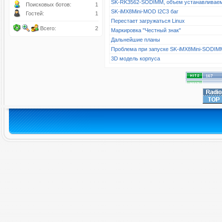
SK-RK3562-SODIMM, объем устанавливае
Поисковых ботов:
1
SK-iMX8Mini-MOD I2C3 баг
Гостей:
1
Перестает загружаться Linux
Всего:
2
Маркировка "Честный знак"
Дальнейшие планы
Проблема при запуске SK-iMX8Mini-SODIM
3D модель корпуса