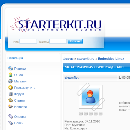
Ник:
Пароль:
Навигация
Форум
»
starterkit.ru
»
Embedded Linux
SK-AT91SAM9G45 + GPIO вход + АЦП
Главная
О нас
alexmfivt
03.05
Магазин
Где/как купить
Форум
Статьи
собств
аналог
Новости
пока ч
Опросы
Регистрация: 07.11.2010
Поиск
Пол: Мужчина
Из: Красноярск