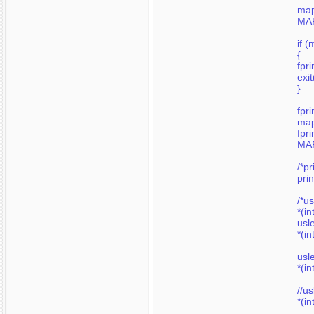
ma
MA
if 
{
fpr
exi
}
fpr
map
fpr
MAP
/*p
pri
/*u
*(i
usl
*(i
usl
*(i
//u
*(i