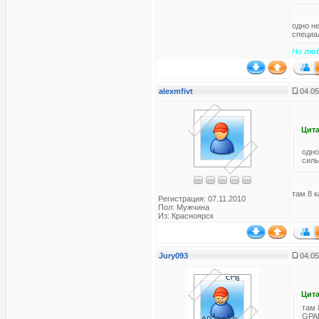
одно не
специа
На
лю
alexmfivt
04.05
Цита
одно
силь
там 8 
Регистрация: 07.11.2010
Пол: Мужчина
Из: Красноярск
Jury093
04.05
Цита
там 
GPA