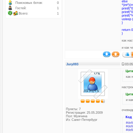
else
Поисковых ботов:
0
*(int*
Гостей:
1
printf(
printf(
Всего:
1
printf("
usleep 
}
return 0
}
как на
и как 
Jury093
03.05
Цита
как 
настро
Цита
и ка
Пункты: 7
очевид
Регистрация: 25.05.2009
Пол: Мужчина
Код
Из: Санкт-Петербург
#def
#def
#def