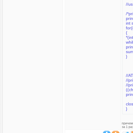
//u
/*p
pri
int
for(
{
*(i
whi
prin
sum
}
//p
//p
((c
pri
clos
}
причем
за 1 ра