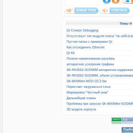
Темы
Qt Creator Debugging
Отсутствует тип модуля-платы "sk-a40i-l
Пустая папка с примерами Qt
Как отсоединить Ethernet
Qt Kit
Полное наименование разъёма
аппаратное ускорение графики
SK-RK3562-SODIMM аппаратное кодирова
SK-RK3562-SODIMM, объем устанавливае
SK-iMX8Mini-MOD I2C3 баг
Перестает загружаться Linux
Маркировка "Честный знак"
Дальнейшие планы
Проблема при запуске SK-iMX8Mini-SODIM
3D модель корпуса