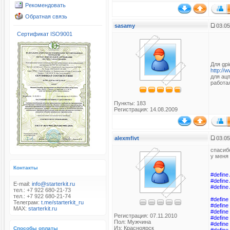
Рекомендовать
Обратная связь
sasamy
03.05
Сертификат ISO9001
Для gp
http://
для ацп
работа
Пункты: 183
Регистрация: 14.08.2009
alexmfivt
03.05
спасибо
у меня
Контакты
#define
#define
E-mail:
info@starterkit.ru
#define
тел.: +7 922 680-21-73
тел.: +7 922 680-21-74
#define
Телеграм:
t.me/starterkit_ru
#define
MAX:
starterkit.ru
#define
Регистрация: 07.11.2010
#define
Пол: Мужчина
#define
Из: Красноярск
Способы оплаты