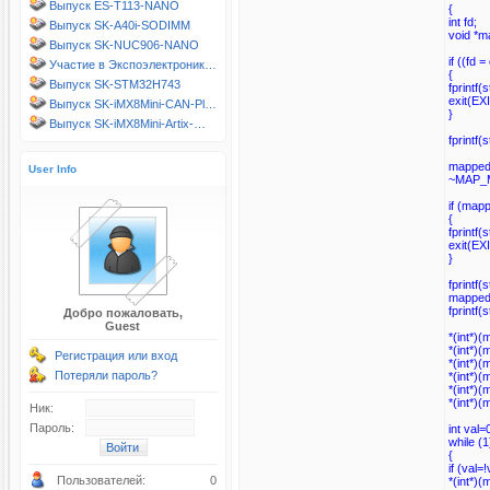
Выпуск ES-T113-NANO
{
int fd;
Выпуск SK-A40i-SODIMM
void *
Выпуск SK-NUC906-NANO
if ((fd
Участие в Экспоэлектроник…
{
Выпуск SK-STM32H743
fprintf
exit(EX
Выпуск SK-iMX8Mini-CAN-Pl…
}
Выпуск SK-iMX8Mini-Artix-…
fprintf(
mapped
User Info
~MAP_
if (map
{
fprintf(
exit(EX
}
fprintf
mapped
fprintf
Добро пожаловать,
Guest
*(int*
*(int*
Регистрация или вход
*(int*
Потеряли пароль?
*(int*
*(int*
*(int*
Ник:
Пароль:
int val=
while (1
{
if (val=!
Пользователей:
0
*(int*