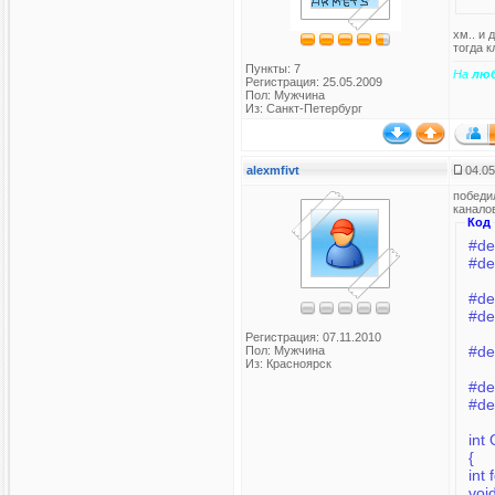
хм.. и 
тогда 
Пункты: 7
На
лю
Регистрация: 25.05.2009
Пол: Мужчина
Из: Санкт-Петербург
alexmfivt
04.05
победи
канало
Код
#de
#d
#de
#de
Регистрация: 07.11.2010
#de
Пол: Мужчина
Из: Красноярск
#de
#d
int
{
int 
voi