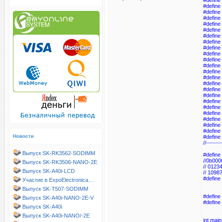
#define
#define 
#define 
#define 
#define
#define
#define
#define
#define
#define
#define
#define
#define
#define
#define
#define
#define
#define
#define
#define
#define
#define
#define
Новости
#define
//-------
Выпуск SK-RK3562-SODIMM
#defin
//0b00
Выпуск SK-RK3506-NANO-2E
// 012
Выпуск SK-A40i-LCD
// 109
#defin
Участие в ExpoElectronica…
Выпуск SK-T507-SODIMM
#defin
Выпуск SK-A40i-NANO-2E-V
#defin
Выпуск SK-A40i
Выпуск SK-A40i-NANO/-2E
int main