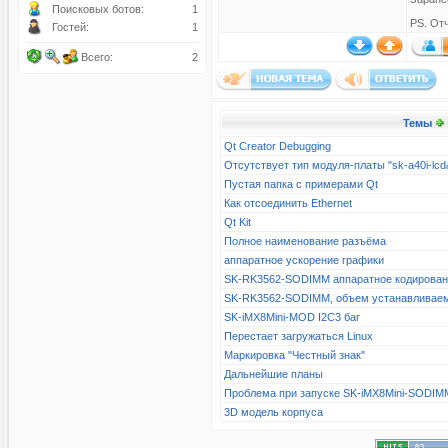
Поисковых ботов:
1
PS. От
Гостей:
1
Всего:
2
Темы
Qt Creator Debugging
Отсутствует тип модуля-платы "sk-a40i-l
Пустая папка с примерами Qt
Как отсоединить Ethernet
Qt Kit
Полное наименование разъёма
аппаратное ускорение графики
SK-RK3562-SODIMM аппаратное кодирова
SK-RK3562-SODIMM, объем устанавливае
SK-iMX8Mini-MOD I2C3 баг
Перестает загружаться Linux
Маркировка "Честный знак"
Дальнейшие планы
Проблема при запуске SK-iMX8Mini-SODIM
3D модель корпуса