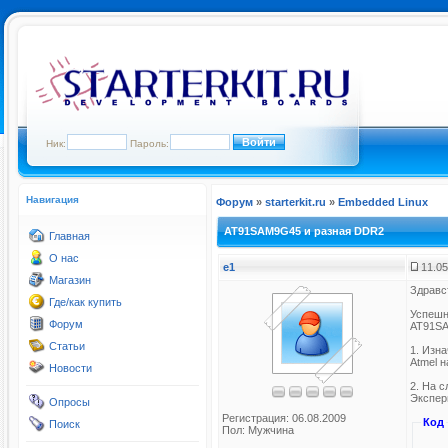
Ник:
Пароль:
Навигация
Форум
»
starterkit.ru
»
Embedded Linux
AT91SAM9G45 и разная DDR2
Главная
О нас
e1
11.05
Магазин
Здравс
Где/как купить
Успешн
Форум
AT91S
Статьи
1. Изн
Atmel 
Новости
2. На 
Экспер
Опросы
Регистрация: 06.08.2009
Код
Поиск
Пол: Мужчина