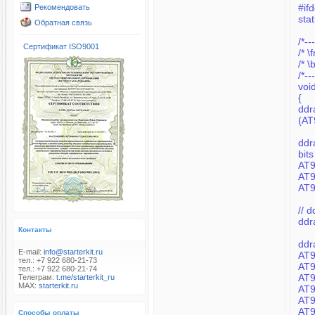
#if
Рекомендовать
sta
Обратная связь
/*--
Сертификат ISO9001
/*--
voi
{
ddr
(A
ddr
bits
// 
ddr
Контакты
E-mail:
info@starterkit.ru
тел.: +7 922 680-21-73
тел.: +7 922 680-21-74
Телеграм:
t.me/starterkit_ru
MAX:
starterkit.ru
Способы оплаты