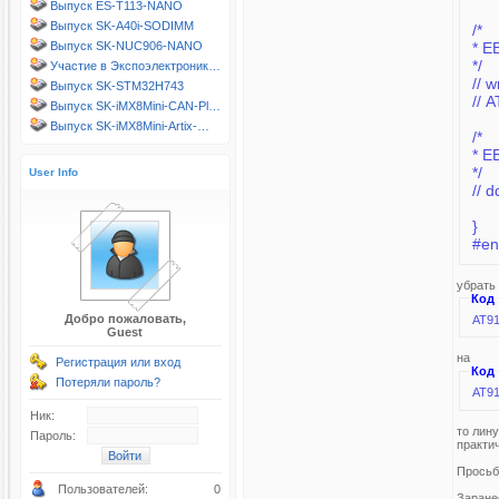
Выпуск ES-T113-NANO
Выпуск SK-A40i-SODIMM
/*
* E
Выпуск SK-NUC906-NANO
*/
Участие в Экспоэлектроник…
// 
Выпуск SK-STM32H743
/
Выпуск SK-iMX8Mini-CAN-Pl…
Выпуск SK-iMX8Mini-Artix-…
/*
* E
*/
User Info
// 
}
убрать 
Код
Добро пожаловать,
Guest
на
Регистрация или вход
Код
Потеряли пароль?
Ник:
то лин
Пароль:
практи
Просьб
Пользователей:
0
Заране