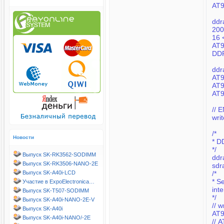
AT91C_D
DD
// 
wr
/*
Новости
* D
*/
Выпуск SK-RK3562-SODIMM
ddr
Выпуск SK-RK3506-NANO-2E
sdr
/*
Выпуск SK-A40i-LCD
* S
Участие в ExpoElectronica…
int
Выпуск SK-T507-SODIMM
*/
Выпуск SK-A40i-NANO-2E-V
// 
Выпуск SK-A40i
AT
Выпуск SK-A40i-NANO/-2E
/