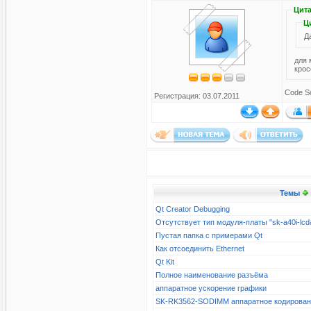
Цита
Ц
Д
для 
крос
Code So
Регистрация: 03.07.2011
Темы
Qt Creator Debugging
Отсутствует тип модуля-платы "sk-a40i-l
Пустая папка с примерами Qt
Как отсоединить Ethernet
Qt Kit
Полное наименование разъёма
аппаратное ускорение графики
SK-RK3562-SODIMM аппаратное кодирова