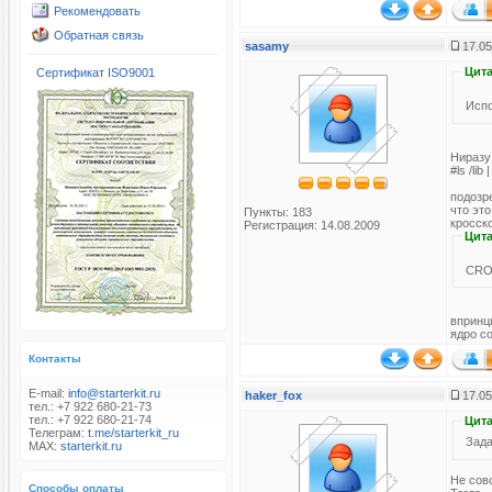
Рекомендовать
Обратная связь
sasamy
17.05
Цита
Сертификат ISO9001
Испо
Ниразу 
#ls /lib 
подозре
что это
Пункты: 183
кросск
Регистрация: 14.08.2009
Цита
CROS
впринц
ядро с
Контакты
E-mail:
info@starterkit.ru
haker_fox
17.05
тел.: +7 922 680-21-73
тел.: +7 922 680-21-74
Цита
Телеграм:
t.me/starterkit_ru
Зада
MAX:
starterkit.ru
Не сов
Способы оплаты