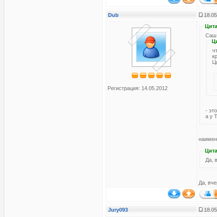
Dub
18.05
Цита
Саш,
Ц
ч
к
Ц
Регистрация: 14.05.2012
- эт
а у 
наимен
Цита
Да, 
Да, вче
Jury093
18.05