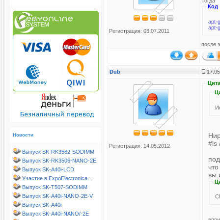
Тогда
Код
apt-g
apt-g
Регистрация: 03.07.2011
после э
Dub
17.05
Цита
Ц
И
Нир
Новости
#ls 
Регистрация: 14.05.2012
Выпуск SK-RK3562-SODIMM
под
Выпуск SK-RK3506-NANO-2E
что
Выпуск SK-A40i-LCD
вы 
Участие в ExpoElectronica…
Ц
Выпуск SK-T507-SODIMM
Выпуск SK-A40i-NANO-2E-V
C
Выпуск SK-A40i
Выпуск SK-A40i-NANO/-2E
впри