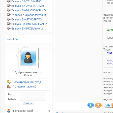
Выпуск ES-T113-NANO
коне
Выпуск SK-A40i-SODIMM
Выпуск SK-NUC906-NANO
статич
Участие в Экспоэлектроник…
я испол
Выпуск SK-STM32H743
#ls /li
Выпуск SK-iMX8Mini-CAN-Pl…
Выпуск SK-iMX8Mini-Artix-…
Цита
[quo
User Info
Не сов
Тогда
Код
apt-g
apt-g
после э
Добро пожаловать,
Guest
впринц
пишу п
Регистрация или вход
поменяв
Потеряли пароль?
это на
apt-get 
apt-get 
Ник:
Пароль:
надо п
Пользователей:
0