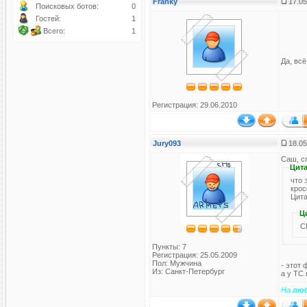
Franky
17.05
Поисковых ботов:
0
Гостей:
1
Всего:
1
Да, вс
Регистрация: 29.06.2010
Jury093
18.05
Саш, с
Цита
что 
крос
Цит
Ц
C
Пункты: 7
Регистрация: 25.05.2009
Пол: Мужчина
- этот
Из: Санкт-Петербург
а у ТС 
На
лю