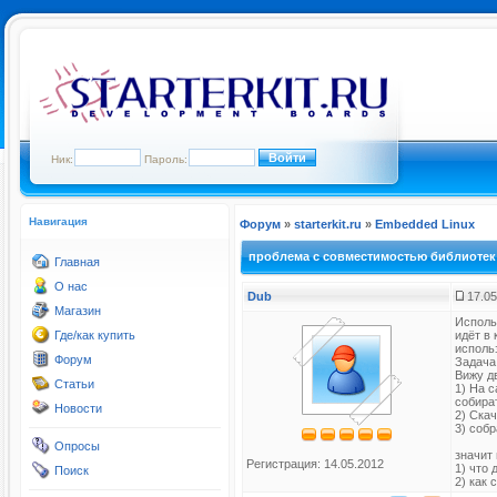
Ник:
Пароль:
Навигация
Форум
»
starterkit.ru
»
Embedded Linux
проблема с совместимостью библиотек
Главная
О нас
Dub
17.05
Магазин
Использ
Где/как купить
идёт в 
использ
Форум
Задача
Вижу дв
Статьи
1) На с
собира
Новости
2) Скач
3) собр
Опросы
значит
Регистрация: 14.05.2012
1) что
Поиск
2) как