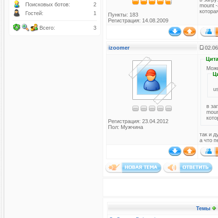
Поисковых ботов:
2
mount -
которая
Гостей:
1
Пункты: 183
Регистрация: 14.08.2009
Всего:
3
izoomer
02.06
Цита
Можн
Ц
в за
moun
кото
Регистрация: 23.04.2012
Пол: Мужчина
так и д
а что п
Темы