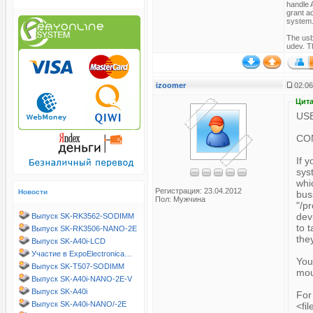
handle 
grant a
system
The usb
udev. T
izoomer
02.06
Цита
USB
CO
If 
sys
whi
Регистрация: 23.04.2012
Новости
bus
Пол: Мужчина
"/p
dev
Выпуск SK-RK3562-SODIMM
to t
Выпуск SK-RK3506-NANO-2E
the
Выпуск SK-A40i-LCD
Участие в ExpoElectronica…
You
Выпуск SK-T507-SODIMM
mou
Выпуск SK-A40i-NANO-2E-V
Выпуск SK-A40i
For
Выпуск SK-A40i-NANO/-2E
<fi