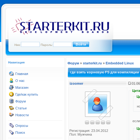
Ник:
Пароль:
Навигация
Форум
»
starterkit.ru
»
Embedded Linux
где взять корневую FS для компиляции
Главная
О нас
izoomer
01.06
Магазин
Цита
Где/как купить
Ц
Форум
н
Статьи
Новости
если
Опросы
Ц
Регистрация: 23.04.2012
Поиск
Пол: Мужчина
.