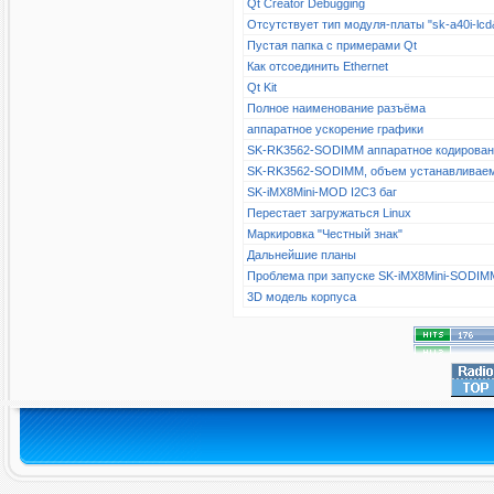
Qt Creator Debugging
Отсутствует тип модуля-платы "sk-a40i-l
Пустая папка с примерами Qt
Как отсоединить Ethernet
Qt Kit
Полное наименование разъёма
аппаратное ускорение графики
SK-RK3562-SODIMM аппаратное кодирова
SK-RK3562-SODIMM, объем устанавливае
SK-iMX8Mini-MOD I2C3 баг
Перестает загружаться Linux
Маркировка "Честный знак"
Дальнейшие планы
Проблема при запуске SK-iMX8Mini-SODIM
3D модель корпуса