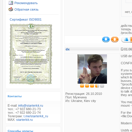
Рекомендовать
Обратная связь
нет,
Сертификат ISO9001
действи
теперь 
/proc/b
dx
01.06
USB de
CONFI
If you s
systems
which l
busses,
"/proc/
device 
to talk 
Регистрация: 26.10.2010
they ar
Контакты
Пол: Мужчина
Из: Ukraine, Kiev city
You may
E-mail:
info@starterkit.ru
mount -
тел.: +7 922 680-21-73
тел.: +7 922 680-21-74
For the 
Телеграм:
t.me/starterkit_ru
<file:D
MAX:
starterkit.ru
Modern 
Usbfs e
Способы оплаты