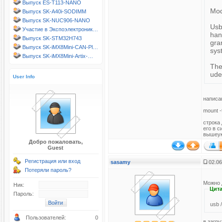
Выпуск ES-T113-NANO
Mod
Выпуск SK-A40i-SODIMM
Выпуск SK-NUC906-NANO
Usb
Участие в Экспоэлектроник…
han
Выпуск SK-STM32H743
gra
Выпуск SK-iMX8Mini-CAN-Pl…
sys
Выпуск SK-iMX8Mini-Artix-…
The
ude
User Info
написа
mount -
строка 
его в с
вышеука
Добро пожаловать,
Guest
Регистрация или вход
sasamy
02.06
Потеряли пароль?
Можно д
Ник:
Цита
Пароль:
Пользователей:
0
в загр