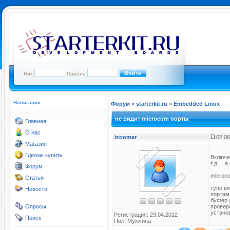
Ник:
Пароль:
Навигация
Форум
»
starterkit.ru
»
Embedded Linux
не видит microcom порты
Главная
О нас
izoomer
02.06
Магазин
Где/как купить
Включен
т.д ...
Форум
microco
Статьи
тупо ви
Новости
портами
буфер у
Опросы
провер
установ
Регистрация: 23.04.2012
Поиск
Пол: Мужчина