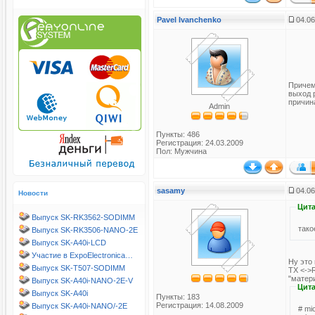
Pavel Ivanchenko
04.06
Причем
выход 
причина
Admin
Пункты: 486
Регистрация: 24.03.2009
Пол: Мужчина
sasamy
04.06
Новости
Цита
Выпуск SK-RK3562-SODIMM
тако
Выпуск SK-RK3506-NANO-2E
Выпуск SK-A40i-LCD
Участие в ExpoElectronica…
Ну это
Выпуск SK-T507-SODIMM
TX <->
"матери
Выпуск SK-A40i-NANO-2E-V
Цита
Выпуск SK-A40i
Пункты: 183
Регистрация: 14.08.2009
Выпуск SK-A40i-NANO/-2E
# mi