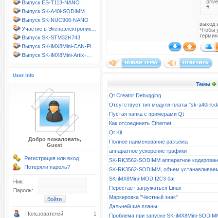
priv
Выпуск ES-T113-NANO
#
Выпуск SK-A40i-SODIMM
Выпуск SK-NUC906-NANO
выход и
Участие в Экспоэлектроник…
Чтобы 
термин
Выпуск SK-STM32H743
Выпуск SK-iMX8Mini-CAN-Pl…
Выпуск SK-iMX8Mini-Artix-…
User Info
Темы
Qt Creator Debugging
Отсутствует тип модуля-платы "sk-a40i-l
Пустая папка с примерами Qt
Как отсоединить Ethernet
Qt Kit
Добро пожаловать,
Полное наименование разъёма
Guest
аппаратное ускорение графики
Регистрация или вход
SK-RK3562-SODIMM аппаратное кодирова
Потеряли пароль?
SK-RK3562-SODIMM, объем устанавливае
SK-iMX8Mini-MOD I2C3 баг
Ник:
Перестает загружаться Linux
Пароль:
Маркировка "Честный знак"
Дальнейшие планы
Пользователей:
1
Проблема при запуске SK-iMX8Mini-SODIM