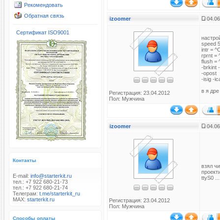
Рекомендовать
Обратная связь
izoomer
04.06
Сертификат ISO9001
настрой
speed 
intr = ^
rprnt =
flush = 
-brkint 
-opost
-isig -i
в я дре
Регистрация: 23.04.2012
Пол: Мужчина
izoomer
04.06
Контакты
взял чи
проект
E-mail:
info@starterkit.ru
ttyS0 ...
тел.: +7 922 680-21-73
тел.: +7 922 680-21-74
Телеграм:
t.me/starterkit_ru
MAX:
starterkit.ru
Регистрация: 23.04.2012
Пол: Мужчина
Способы оплаты