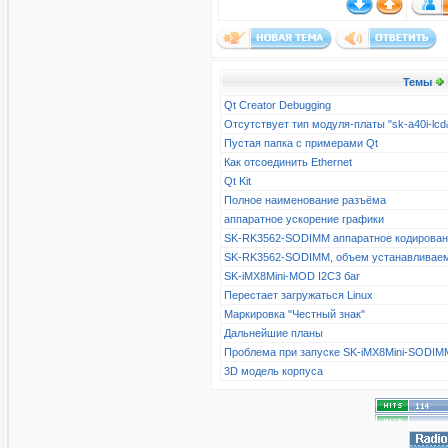
Темы
Qt Creator Debugging
Отсутствует тип модуля-платы "sk-a40i-l
Пустая папка с примерами Qt
Как отсоединить Ethernet
Qt Kit
Полное наименование разъёма
аппаратное ускорение графики
SK-RK3562-SODIMM аппаратное кодирова
SK-RK3562-SODIMM, объем устанавливае
SK-iMX8Mini-MOD I2C3 баг
Перестает загружаться Linux
Маркировка "Честный знак"
Дальнейшие планы
Проблема при запуске SK-iMX8Mini-SODIM
3D модель корпуса