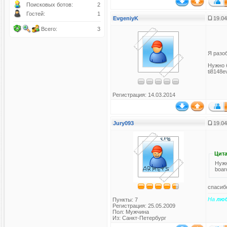
Поисковых ботов:
2
Гостей:
1
EvgeniyK
19.04
Всего:
3
Я разоб
Нужно 
ti8148e
Регистрация: 14.03.2014
Jury093
19.04
Цита
Нужн
boar
спасиб
На
лю
Пункты: 7
Регистрация: 25.05.2009
Пол: Мужчина
Из: Санкт-Петербург