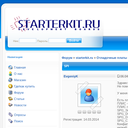
Ник:
Пароль:
Навигация
Форум
»
starterkit.ru
»
Отладочные платы
SPI
Главная
О нас
EvgeniyK
06.04
Магазин
Здравс
Где/как купить
Не пом
Форум
У меня 
Статьи
Есть п
ПЛИС - 
Новости
ПЛИС п
SPI1_S
SPI1_D
Опросы
SPI1_D
Регистрация: 14.03.2014
SPI1_C
Поиск
Конфиг
низкий