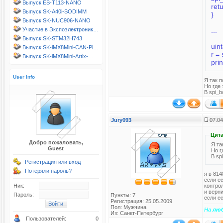
Выпуск ES-T113-NANO
ret
Выпуск SK-A40i-SODIMM
}
Выпуск SK-NUC906-NANO
...
Участие в Экспоэлектроник…
Выпуск SK-STM32H743
uin
Выпуск SK-iMX8Mini-CAN-Pl…
r =
Выпуск SK-iMX8Mini-Artix-…
pri
User Info
Я так п
Но где 
В spi_b
Jury093
07.04
Цита
Добро пожаловать,
Я та
Guest
Но г
В sp
Регистрация или вход
Потеряли пароль?
я в 814
если ес
контрол
Ник:
и верни
Пароль:
Пункты: 7
если ес
Регистрация: 25.05.2009
Пол: Мужчина
На
лю
Из: Санкт-Петербург
Пользователей:
0