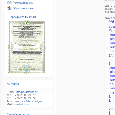
Рекомендовать
Для эт
Обратная связь
ниже).
Но обме
Сертификат ISO9001
Файл b
Код
str
/*{
.mo
.pl
.ma
.bu
.ch
},*/
{
.mo
.pl
.ma
.bu
.ch
Контакты
.mo
.irq
E-mail:
info@starterkit.ru
тел.: +7 922 680-21-73
},
тел.: +7 922 680-21-74
};
Телеграм:
t.me/starterkit_ru
MAX:
starterkit.ru
void
{
Способы оплаты