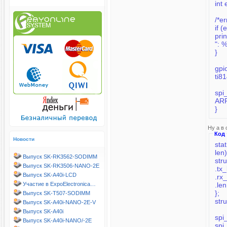
int 
/*e
if (
pri
": 
}
gpi
ti8
spi
ARR
}
Ну а в
Код
Новости
stat
len)
Выпуск SK-RK3562-SODIMM
stru
Выпуск SK-RK3506-NANO-2E
Выпуск SK-A40i-LCD
Участие в ExpoElectronica…
};
Выпуск SK-T507-SODIMM
str
Выпуск SK-A40i-NANO-2E-V
Выпуск SK-A40i
spi
Выпуск SK-A40i-NANO/-2E
spi