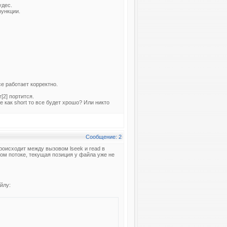
удес.
функции.
е работает корректно.
[2] портится.
 как short то все будет хрошо? Или никто
Сообщение: 2
роисходит между вызовом lseek и read в
вом потоке, текущая позиция у файла уже не
йлу: