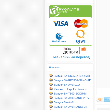
Новости
Выпуск SK-RK3562-SODIMM
Выпуск SK-RK3506-NANO-2E
Выпуск SK-A40i-LCD
Участие в ExpoElectronica…
Выпуск SK-T507-SODIMM
Выпуск SK-A40i-NANO-2E-V
Выпуск SK-A40i
Выпуск SK-A40i-NANO/-2E