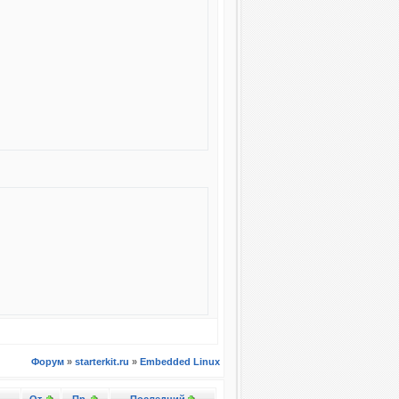
Форум
»
starterkit.ru
»
Embedded Linux