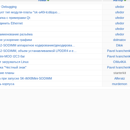
Темы
Автор
r Debugging
ufedor
ует тип модуля-платы "sk-a40i-lcd&quo…
ufedor
апка с примерами Qt
ufedor
динить Ethernet
ufedor
ufedor
аименование разъёма
ufedor
ое ускорение графики
dolmatov
2-SODIMM аппаратное кодирование/декодирова…
Dilok
2-SODIMM, объем устанавливаемой LPDDR4 и e…
Pavel Ivanchen
ini-MOD I2C3 баг
Pavel Ivanchen
 загружаться Linux
OMu4KA
ка "Честный знак"
Pavel Ivanchen
ие планы
starterkit
 при запуске SK-iMX8Mini-SODIMM
Alferatz
ь корпуса
murdemon