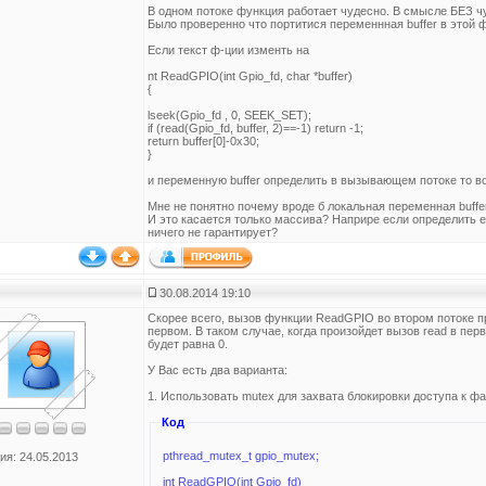
В одном потоке функция работает чудесно. В смысле БЕЗ ч
Было проверенно что портитися переменнная buffer в этой 
Если текст ф-ции изменть на
nt ReadGPIO(int Gpio_fd, char *buffer)
{
lseek(Gpio_fd , 0, SEEK_SET);
if (read(Gpio_fd, buffer, 2)==-1) return -1;
return buffer[0]-0x30;
}
и переменную buffer определить в вызывающем потоке то вс
Мне не понятно почему вроде б локальная переменная buffer
И это касается только массива? Наприре если определить ее
ничего не гарантирует?
30.08.2014 19:10
Скорее всего, вызов функции ReadGPIO во втором потоке п
первом. В таком случае, когда произойдет вызов read в пер
будет равна 0.
У Вас есть два варианта:
1. Использовать mutex для захвата блокировки доступа к фа
Код
pthread_mutex_t gpio_mutex;
ия: 24.05.2013
int ReadGPIO(int Gpio_fd)