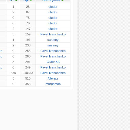
От.
Пр.
Последний
1
28
ufedor
2
87
ufedor
0
75
ufedor
0
70
ufedor
2
147
ufedor
5
159
Pavel Ivanchenko
1
191
sasamy
2
233
sasamy
ko
0
255
Pavel Ivanchenko
ko
0
260
Pavel Ivanchenko
3
291
OMu4KA
ko
0
249
Pavel Ivanchenko
370
240343
Pavel Ivanchenko
5
510
Alferatz
0
353
murdemon