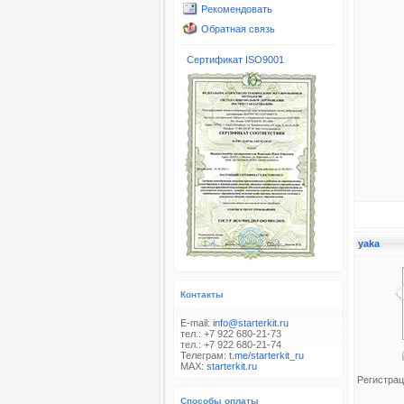
Рекомендовать
Обратная связь
Сертификат ISO9001
yaka
Контакты
E-mail:
info@starterkit.ru
тел.: +7 922 680-21-73
тел.: +7 922 680-21-74
Телеграм:
t.me/starterkit_ru
MAX:
starterkit.ru
Регистрац
Способы оплаты