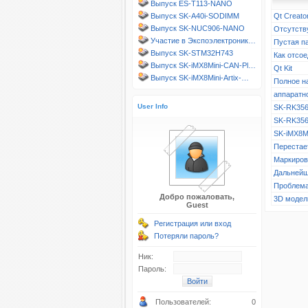
Выпуск ES-T113-NANO
Выпуск SK-A40i-SODIMM
Qt Creato
Выпуск SK-NUC906-NANO
Отсутств
Участие в Экспоэлектроник…
Пустая п
Выпуск SK-STM32H743
Как отсое
Выпуск SK-iMX8Mini-CAN-Pl…
Qt Kit
Выпуск SK-iMX8Mini-Artix-…
Полное н
аппаратн
User Info
SK-RK356
SK-RK356
SK-iMX8M
Перестает
Маркиров
Дальнейш
Проблема
Добро пожаловать,
3D модел
Guest
Регистрация или вход
Потеряли пароль?
Ник:
Пароль:
Пользователей:
0