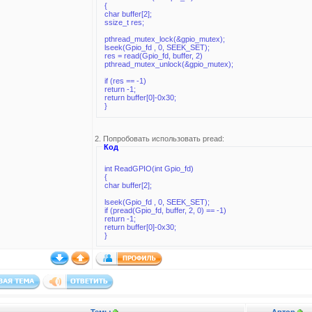
{
char buffer[2];
ssize_t res;
pthread_mutex_lock(&gpio_mutex);
lseek(Gpio_fd , 0, SEEK_SET);
res = read(Gpio_fd, buffer, 2)
pthread_mutex_unlock(&gpio_mutex);
if (res == -1)
return -1;
return buffer[0]-0x30;
}
2. Попробовать использовать pread:
Код
int ReadGPIO(int Gpio_fd)
{
char buffer[2];
lseek(Gpio_fd , 0, SEEK_SET);
if (pread(Gpio_fd, buffer, 2, 0) == -1)
return -1;
return buffer[0]-0x30;
}