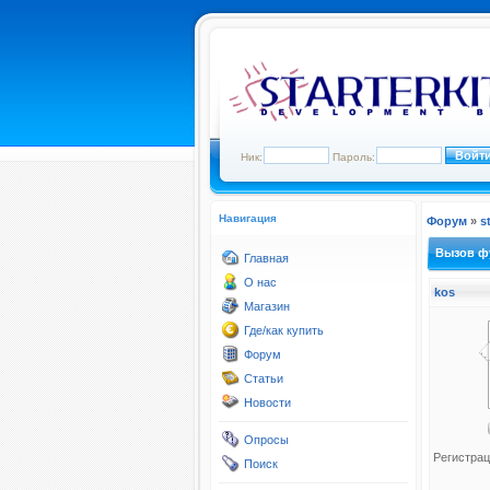
Ник:
Пароль:
Навигация
Форум
»
s
Вызов ф
Главная
О нас
kos
Магазин
Где/как купить
Форум
Статьи
Новости
Опросы
Регистрац
Поиск