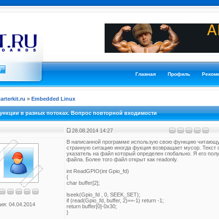
Главная
Профиль
Реком
tarterkit.ru
»
Embedded Linux
ункции в разных потоках. Вопрос повторной входимости
28.08.2014 14:27
В написанной программе использую свою функцию читающу
странную ситацию иногда фукция возвращает мусор. Текст 
указатель на файл который определен глобально. Я его пол
файла. Более того файл открыт как readonly.
int ReadGPIO(int Gpio_fd)
{
char buffer[2];
lseek(Gpio_fd , 0, SEEK_SET);
if (read(Gpio_fd, buffer, 2)==-1) return -1;
ия: 04.04.2014
return buffer[0]-0x30;
}