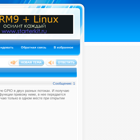
ендовать
Обратная связь
В избранное
Сообщение: 1
ю GPIO в двух разных потоках. И получаю
функции привожу ниже, в нее передается
учаю только в одном месте при открытии