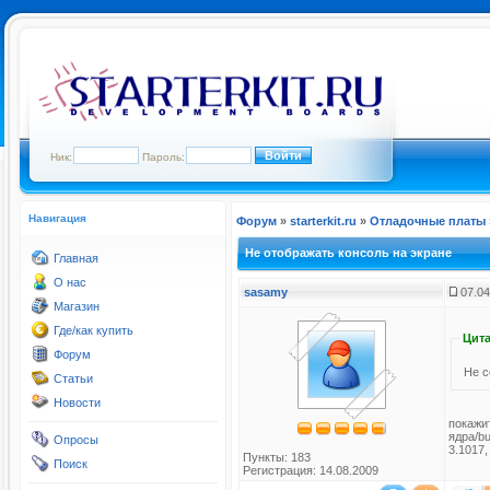
Ник:
Пароль:
Навигация
Форум
»
starterkit.ru
»
Отладочные платы
Не отображать консоль на экране
Главная
О нас
sasamy
07.04
Магазин
Где/как купить
Цита
Форум
Не с
Статьи
Новости
покажи
ядра/b
Опросы
3.1017,
Пункты: 183
Поиск
Регистрация: 14.08.2009