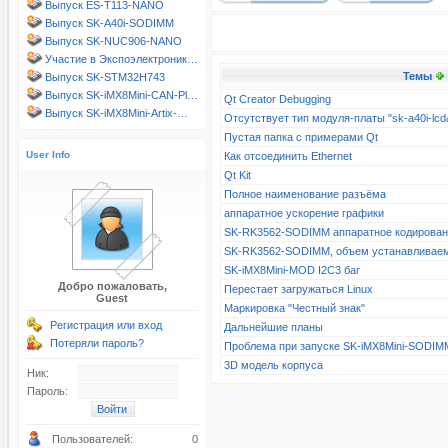
Выпуск ES-T113-NANO
Выпуск SK-A40i-SODIMM
Выпуск SK-NUC906-NANO
Участие в Экспоэлектроник…
Темы
Выпуск SK-STM32H743
Выпуск SK-iMX8Mini-CAN-Pl…
Qt Creator Debugging
Выпуск SK-iMX8Mini-Artix-…
Отсутствует тип модуля-платы "sk-a40i-l
Пустая папка с примерами Qt
User Info
Как отсоединить Ethernet
Qt Kit
Полное наименование разъёма
аппаратное ускорение графики
SK-RK3562-SODIMM аппаратное кодирова
SK-RK3562-SODIMM, объем устанавливае
SK-iMX8Mini-MOD I2C3 баг
Добро пожаловать,
Перестает загружаться Linux
Guest
Маркировка "Честный знак"
Регистрация или вход
Дальнейшие планы
Потеряли пароль?
Проблема при запуске SK-iMX8Mini-SODIM
3D модель корпуса
Ник:
Пароль:
Пользователей:
0