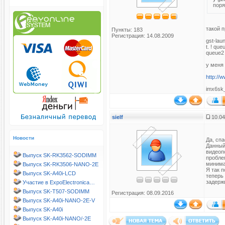
поря
такой 
Пункты: 183
Регистрация: 14.08.2009
gst-lau
t. ! qu
queue2 
у меня 
http://
imx6sk_
sielf
10.04
Новости
Да, сп
Данный 
видеоп
Выпуск SK-RK3562-SODIMM
пробле
минима
Выпуск SK-RK3506-NANO-2E
Я так 
Выпуск SK-A40i-LCD
теперь
задержк
Участие в ExpoElectronica…
Выпуск SK-T507-SODIMM
Регистрация: 08.09.2016
Выпуск SK-A40i-NANO-2E-V
Выпуск SK-A40i
Выпуск SK-A40i-NANO/-2E