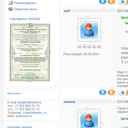
Рекомендовать
Обратная связь
sielf
07.04
Цита
Сертификат ISO9001
Ц
Н
покаж
нам
Регистрация: 08.09.2016
раньше пер
3.1
Ядро 3.
Конвеер
tee-que
queue 
порядк
Контакты
sasamy
07.04
E-mail:
info@starterkit.ru
тел.: +7 922 680-21-73
Такой 
тел.: +7 922 680-21-74
нормаль
Телеграм:
t.me/starterkit_ru
MAX:
starterkit.ru
Цита
Способы оплаты
у g2