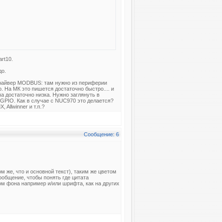
rt10.
до.
 драйвер MODBUS: там нужно из периферии
 На МК это пишется достаточно быстро.... и
ча достаточно низка. Нужно заглянуть в
 GPIO. Как в случае с NUC970 это делается?
 Allwinner и т.п.?
Сообщение: 6
 же, что и основной текст), таким же цветом
ообщение, чтобы понять где цитата
ом фона например и/или шрифта, как на других