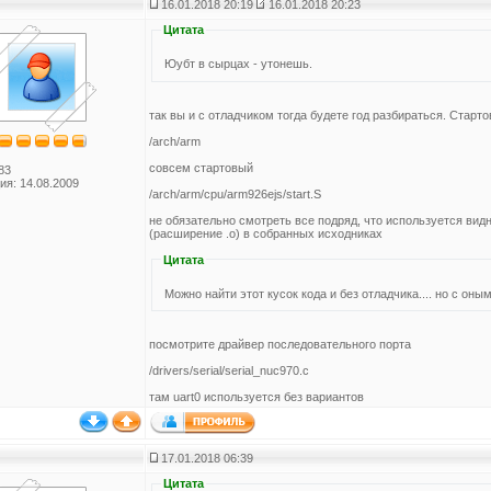
16.01.2018 20:19
16.01.2018 20:23
Цитата
Юубт в сырцах - утонешь.
так вы и с отладчиком тогда будете год разбираться. Старто
/arch/arm
совсем стартовый
83
ия: 14.08.2009
/arch/arm/cpu/arm926ejs/start.S
не обязательно смотреть все подряд, что используется ви
(расширение .o) в собранных исходниках
Цитата
Можно найти этот кусок кода и без отладчика.... но с оны
посмотрите драйвер последовательного порта
/drivers/serial/serial_nuc970.c
там uart0 используется без вариантов
17.01.2018 06:39
Цитата