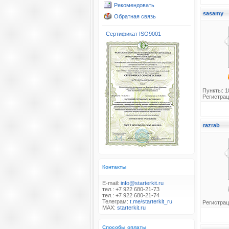
Рекомендовать
sasamy
Обратная связь
Сертификат ISO9001
Пункты: 1
Регистрац
razrab
Контакты
E-mail:
info@starterkit.ru
тел.: +7 922 680-21-73
тел.: +7 922 680-21-74
Телеграм:
t.me/starterkit_ru
Регистрац
MAX:
starterkit.ru
Способы оплаты