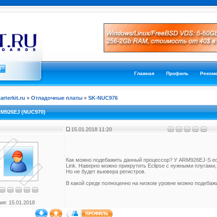
Главная
Профиль
Реком
tarterkit.ru
»
Отладочные платы
»
SK-NUC976
RM926EJ (NUC970)
15.01.2018 11:20
Как можно подебажить данный процессор? У ARM926EJ-S ест
Link. Наверно можно прикрутить Eclipse c нужными плугами,
Но не будет вьювера регистров.
В какой среде полноценно на низком уровне можно подеба
ия: 15.01.2018