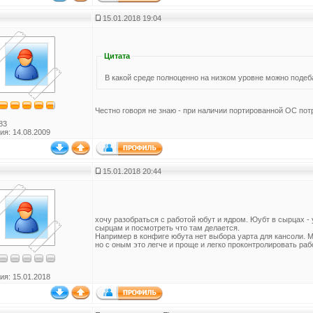
15.01.2018 19:04
Цитата
В какой среде полноценно на низком уровне можно под
Честно говоря не знаю - при наличии портированной ОС пот
83
ия: 14.08.2009
15.01.2018 20:44
хочу разобраться с работой юбут и ядром. Юубт в сырцах -
сырцам и посмотреть что там делается.
Например в конфиге юбута нет выбора уарта для кансоли. Мож
но с оным это легче и проще и легко проконтролировать ра
ия: 15.01.2018