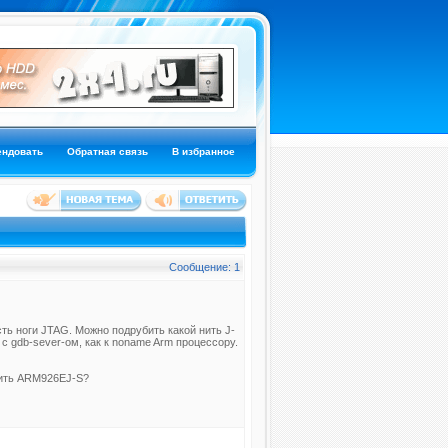
ендовать
Обратная связь
В избранное
Сообщение: 1
ь ноги JTAG. Можно подрубить какой нить J-
 с gdb-sever-ом, как к noname Arm процессору.
жить ARM926EJ-S?