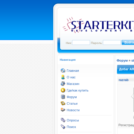
Ник:
Пароль:
Навигация
Форум
»
s
Дебаг A
Главная
О нас
razrab
Магазин
Где/как купить
Форум
Статьи
Новости
Опросы
Регистрац
Поиск