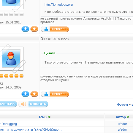
http://libmodbus.org
и попробовать ответить на вопрос - а точно нужно этот п
не удачный пример привел. А протокол Asdfgh_II? Такого гот
протокол.
ия: 15.01.2018
17.01.2018 19:23
Цитата
Такого готового точно нет. Не важно как называется прото
конечно неважно - не нужно их в ядре реализовывать и для
отладчик не нужен.
83
ия: 14.08.2009
Форум
»
s
Темы
Автор
r Debugging
ufedor
ует тип модуля-платы "sk-a40i-lcd&quo…
ufedor