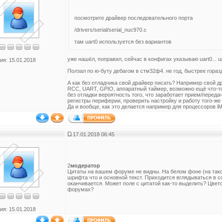
посмотрите драйвер последовательного порта
/drivers/serial/serial_nuc970.c
там uart0 используется без вариантов
уже нашёл, поправил, сейчас в конфигах указываю uart0... ua
ия: 15.01.2018
Ползал по ю-буту дебагом в стм32ф4. не год, быстрее гораз
А как без отладчика свой драйвер писать? Например свой
RCC, UART, GPIO, аппаратный таймер, возможно ещё что-то.
без отладки вероятность того, что заработает прием/переда
регистры периферии, проверить настройку и работу того-же
Да и вообще, как это делается например для процессоров iMX,
17.01.2018 06:45
2
модератор
Цитаты на вашем форуме не видны. На белом фоне (на таком
шрифта что и основной текст. Приходится вглядываться в с
оканчивается. Может поле с цитатой как-то выделить? Цвет
форумах?
ия: 15.01.2018