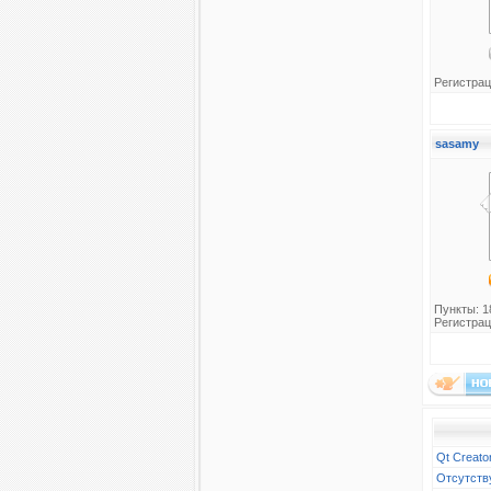
Регистрац
sasamy
Пункты: 1
Регистрац
Qt Creato
Отсутств