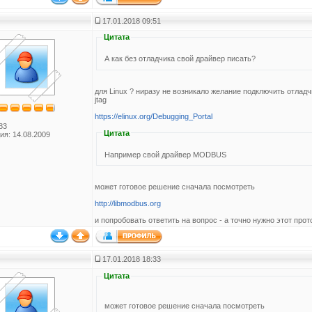
17.01.2018 09:51
Цитата
А как без отладчика свой драйвер писать?
для Linux ? ниразу не возникало желание подключить отладч
jtag
https://elinux.org/Debugging_Portal
83
Цитата
ия: 14.08.2009
Например свой драйвер MODBUS
может готовое решение сначала посмотреть
http://libmodbus.org
и попробовать ответить на вопрос - а точно нужно этот про
17.01.2018 18:33
Цитата
может готовое решение сначала посмотреть