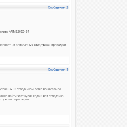
Сообщение: 2
ебажить ARM926EJ-S?
ребность в аппаратных отладчиках пропадает.
Сообщение: 3
 утонешь. С отладчиком легко пошагать по
но найти этот кусок кода и без отладчика....
боту всей периферии.