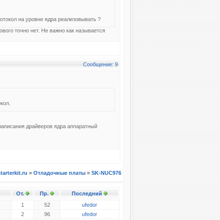
ротокол на уровне ядра реализовывать ?
ового точно нет. Не важно как называется
Сообщение: 9
кол.
 написания драйверов ядра аппаратный
tarterkit.ru
»
Отладочные платы
»
SK-NUC976
От.
Пр.
Последний
1
52
ufedor
2
96
ufedor