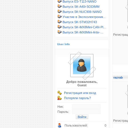
Выпуск ES-T113-NANO
Выпуск SK-A40i-SODIMM
Выпуск SK-NUC906-NANO
Участие в Экспоэлектроник…
Выпуск SK-STM32H743
Выпуск SK-iMX8Mini-CAN-Pl…
Выпуск SK-iMX8Mini-Artix-…
Регистрац
User Info
razrab
Добро пожаловать,
Guest
Регистрация или вход
Потеряли пароль?
Ник:
Пароль:
Регистрац
Пользователей:
0