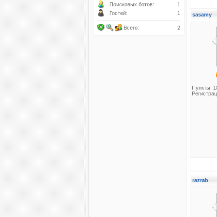
Поисковых ботов:
1
Гостей:
1
sasamy
Всего:
2
Пункты: 1
Регистрац
razrab