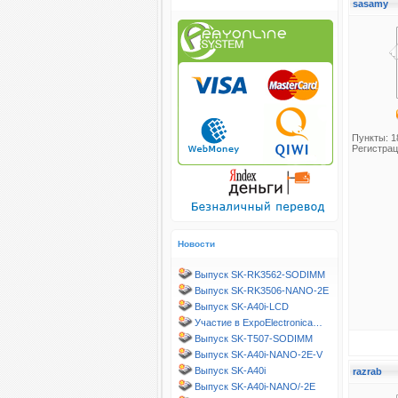
sasamy
Пункты: 1
Регистрац
Новости
Выпуск SK-RK3562-SODIMM
Выпуск SK-RK3506-NANO-2E
Выпуск SK-A40i-LCD
Участие в ExpoElectronica…
Выпуск SK-T507-SODIMM
Выпуск SK-A40i-NANO-2E-V
Выпуск SK-A40i
razrab
Выпуск SK-A40i-NANO/-2E