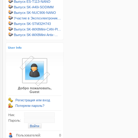
Выпуск ES-T113-NANO
Выпуск SK-A40i-SODIMM
Выпуск SK-NUC906-NANO
Участие в Экспоэлектроник…
Выпуск SK-STM32H743
Выпуск SK-iMX8Mini-CAN-Pl…
Выпуск SK-iMX8Mini-Artix-…
User Info
Добро пожаловать,
Guest
Регистрация или вход
Потеряли пароль?
Ник:
Пароль:
Пользователей:
0