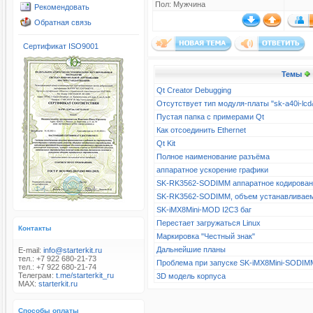
Пол: Мужчина
Рекомендовать
Обратная связь
Сертификат ISO9001
Темы
Qt Creator Debugging
Отсутствует тип модуля-платы "sk-a40i-l
Пустая папка с примерами Qt
Как отсоединить Ethernet
Qt Kit
Полное наименование разъёма
аппаратное ускорение графики
SK-RK3562-SODIMM аппаратное кодирова
SK-RK3562-SODIMM, объем устанавливае
SK-iMX8Mini-MOD I2C3 баг
Перестает загружаться Linux
Контакты
Маркировка "Честный знак"
Дальнейшие планы
E-mail:
info@starterkit.ru
тел.: +7 922 680-21-73
Проблема при запуске SK-iMX8Mini-SODIM
тел.: +7 922 680-21-74
Телеграм:
t.me/starterkit_ru
3D модель корпуса
MAX:
starterkit.ru
Способы оплаты