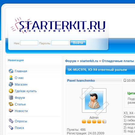
Ник:
Пароль:
Навигация
Форум
»
starterkit.ru
»
Отладочные платы
SK-MUC976, Х3-X4 ответный разъем
Главная
О нас
Pavel Ivanchenko
10.05
Магазин
Где/как купить
Цита
Форум
Подс
раз
Статьи
Новости
X3, X4
Ответн
Admin
1) гиб
Опросы
произв
2) под 
Поиск
Пункты: 486
3) под
Регистрация: 24.03.2009