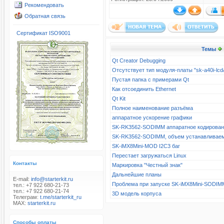
Рекомендовать
Обратная связь
Сертификат ISO9001
Темы
Qt Creator Debugging
Отсутствует тип модуля-платы "sk-a40i-l
Пустая папка с примерами Qt
Как отсоединить Ethernet
Qt Kit
Полное наименование разъёма
аппаратное ускорение графики
SK-RK3562-SODIMM аппаратное кодирова
SK-RK3562-SODIMM, объем устанавливае
SK-iMX8Mini-MOD I2C3 баг
Перестает загружаться Linux
Контакты
Маркировка "Честный знак"
Дальнейшие планы
E-mail:
info@starterkit.ru
Проблема при запуске SK-iMX8Mini-SODIM
тел.: +7 922 680-21-73
тел.: +7 922 680-21-74
3D модель корпуса
Телеграм:
t.me/starterkit_ru
MAX:
starterkit.ru
Способы оплаты