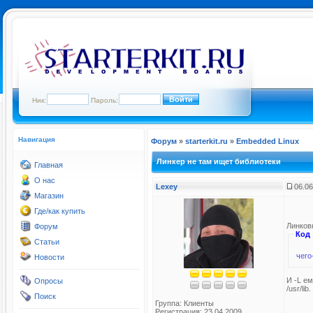
Ник:
Пароль:
Навигация
Форум
»
starterkit.ru
»
Embedded Linux
Линкер не там ищет библиотеки
Главная
О нас
Lexey
06.06
Магазин
Где/как купить
Линков
Форум
Код
Статьи
чего-
Новости
И -L ем
Опросы
/usr/li
Поиск
Группа:
Клиенты
Регистрация: 23.04.2009