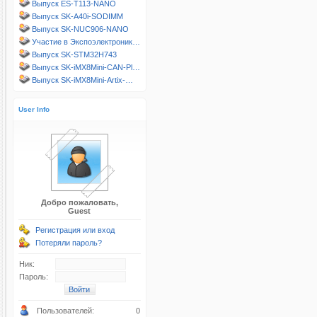
Выпуск ES-T113-NANO
Выпуск SK-A40i-SODIMM
Выпуск SK-NUC906-NANO
Участие в Экспоэлектроник…
Выпуск SK-STM32H743
Выпуск SK-iMX8Mini-CAN-Pl…
Выпуск SK-iMX8Mini-Artix-…
User Info
Добро пожаловать,
Guest
Регистрация или вход
Потеряли пароль?
Ник:
Пароль:
Пользователей:
0