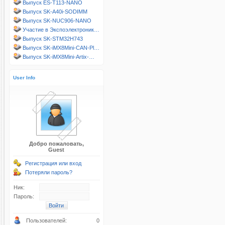
Выпуск ES-T113-NANO
Выпуск SK-A40i-SODIMM
Выпуск SK-NUC906-NANO
Участие в Экспоэлектроник…
Выпуск SK-STM32H743
Выпуск SK-iMX8Mini-CAN-Pl…
Выпуск SK-iMX8Mini-Artix-…
User Info
Добро пожаловать,
Guest
Регистрация или вход
Потеряли пароль?
Ник:
Пароль:
Пользователей:
0