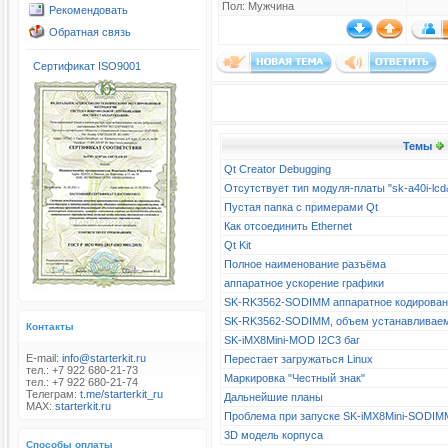
Пол: Мужчина
Рекомендовать
Обратная связь
Сертификат ISO9001
Темы
Qt Creator Debugging
Отсутствует тип модуля-платы "sk-a40i-l
Пустая папка с примерами Qt
Как отсоединить Ethernet
Qt Kit
Полное наименование разъёма
аппаратное ускорение графики
SK-RK3562-SODIMM аппаратное кодирова
SK-RK3562-SODIMM, объем устанавливае
Контакты
SK-iMX8Mini-MOD I2C3 баг
E-mail:
info@starterkit.ru
Перестает загружаться Linux
тел.: +7 922 680-21-73
Маркировка "Честный знак"
тел.: +7 922 680-21-74
Телеграм:
t.me/starterkit_ru
Дальнейшие планы
MAX:
starterkit.ru
Проблема при запуске SK-iMX8Mini-SODIM
3D модель корпуса
Способы оплаты