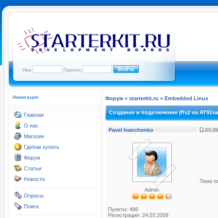
Ник:
Пароль:
Навигация
Форум
»
starterkit.ru
»
Embedded Linux
Создание и подключение jffs2 на AT91s
Главная
О нас
Pavel Ivanchenko
03.09
Магазин
Где/как купить
Форум
Статьи
Новости
Тема п
Admin
Опросы
Поиск
Пункты: 486
Регистрация: 24.03.2009