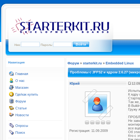
Ник:
Пароль:
Навигация
Форум
»
starterkit.ru
»
Embedded Linux
Проблемы с JFFS2 и ядром 2.6.27 (микр
Главная
О нас
Юрий
12.09
Магазин
Испыты
Где/как купить
К ядру 
Старте
Форум
Так же
В Build
Статьи
Гружу я
Новости
ПРОБЛ
Не зав
монтиро
Опросы
все вц
Регистрация: 11.09.2009
Об эти
Поиск
Кто с 
Как ре