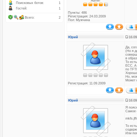
Admin
Поисковых ботов:
1
Гостей:
1
Пункты: 486
Регистрация: 24.03.2009
Всего:
2
Пол: Мужчина
Юрий
16.09
Да, со
(Но я 
соверш
в обра
То есть
ЕСС. А
по TFTP
Хороша
Но, мож
Может к
Регистрация: 11.09.2009
Юрий
16.09
Я пояс
Самое 
mkfs.jf
То есть
содержи
Или по