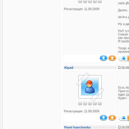
mkfs.jf
Регистрация: 11.09.2009
Далее,
dd if=x.
Ну а д
Но!! ту
Самая н
как про
Я проб
Тогда,
промеж
Юрий
16.09
Есть бо
Просто
ядре (
будет...
Регистрация: 11.09.2009
Pavel Ivanchenko
16.09