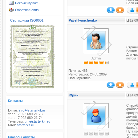
Рекомендовать
Если чт
Обратная связь
Сертификат ISO9001
Pavel Ivanchenko
12.09
Странно
Вашем 
Для чис
Admin
потом 
Пункты: 486
Регистрация: 24.03.2009
Пол: Мужчина
Юрий
14.09
Контакты
Спасибо
файлов
E-mail:
info@starterkit.ru
продел
тел.: +7 922 680-21-73
другой
тел.: +7 922 680-21-74
команд
Телеграм:
t.me/starterkit_ru
Правда
MAX:
starterkit.ru
флеш),
Ну а к
1) Чте
Способы оплаты