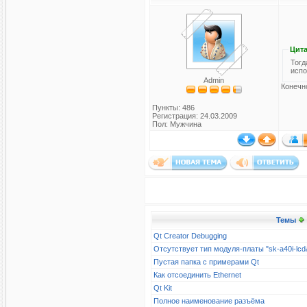
Цита
Тогд
испо
Admin
Конечно
Пункты: 486
Регистрация: 24.03.2009
Пол: Мужчина
Темы
Qt Creator Debugging
Отсутствует тип модуля-платы "sk-a40i-l
Пустая папка с примерами Qt
Как отсоединить Ethernet
Qt Kit
Полное наименование разъёма