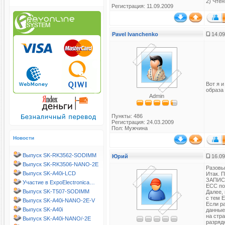
2) Чте
Регистрация: 11.09.2009
Pavel Ivanchenko
14.09
Вот я 
образа 
Admin
Пункты: 486
Регистрация: 24.03.2009
Пол: Мужчина
Новости
Выпуск SK-RK3562-SODIMM
Юрий
16.09
Выпуск SK-RK3506-NANO-2E
Разовь
Выпуск SK-A40i-LCD
Итак. 
ЗАПИСИ
Участие в ExpoElectronica…
ECC по
Выпуск SK-T507-SODIMM
Далее,
с тем 
Выпуск SK-A40i-NANO-2E-V
Если р
Выпуск SK-A40i
данные
на стр
Выпуск SK-A40i-NANO/-2E
разряд