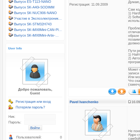
Выпуск ES-T113-NANO
Думаю, 
Регистрация: 11.09.2009
Выпуск SK-A40i-SODIMM
Сам ко
Выпуск SK-NUC906-NANO
1) Har
2) Sof
Участие в Экспоэлектроник…
использ
Выпуск SK-STM32H743
Пробле
Выпуск SK-iMX8Mini-CAN-Pl…
отлича
Выпуск SK-iMX8Mini-Artix-…
образе
позаим
должно.
User Info
Пути р
1) Най
2) Авт
програ
______
Может 
записи
Или мо
Что ск
(замечу
Добро пожаловать,
Guest
Регистрация или вход
Pavel Ivanchenko
16.09
Потеряли пароль?
Ник:
Пароль:
Не поня
Ядро с
Пользователей:
0
самбой