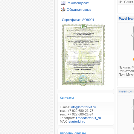
Из: Санкт
Рекомендовать
Обратная связь
Pavel Iv
Сертификат ISO9001
Пункты: 4
Регистрац
Пол: Муж
inventor
Контакты
E-mail:
info@starterkit.ru
тел.: +7 922 680-21-73
тел.: +7 922 680-21-74
Телеграм:
t.me/starterkit_ru
MAX:
starterkit.ru
Способы оплаты