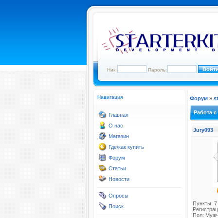
Ник:
Пароль:
Навигация
Форум
»
s
Работа с
Главная
О нас
Jury093
Магазин
Где/как купить
Форум
Статьи
Новости
Опросы
Пункты: 7
Поиск
Регистрац
Пол: Муж