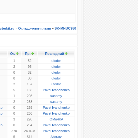
arterkit.ru
»
Отладочные платы
»
SK-MNUC950
От.
Пр.
Последний
1
52
ufedor
2
95
ufedor
0
82
ufedor
0
80
ufedor
2
157
ufedor
5
166
Pavel Ivanchenko
1
203
sasamy
2
238
sasamy
ko
0
269
Pavel Ivanchenko
ko
0
266
Pavel Ivanchenko
3
298
OMu4KA
ko
0
254
Pavel Ivanchenko
370
240428
Pavel Ivanchenko
5
514
Alferatz