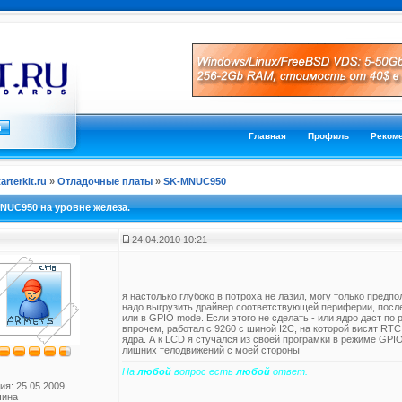
Главная
Профиль
Реком
tarterkit.ru
»
Отладочные платы
»
SK-MNUC950
 NUC950 на уровне железа.
24.04.2010 10:21
я настолько глубоко в потроха не лазил, могу только предп
надо выгрузить драйвер соответствующей периферии, после
или в GPIO mode. Если этого не сделать - или ядро даст по 
впрочем, работал с 9260 с шиной I2C, на которой висят RT
ядра. А к LCD я стучался из своей програмки в режиме GPIO
лишних телодвижений с моей стороны
На
любой
вопрос есть
любой
ответ.
ия: 25.05.2009
чина