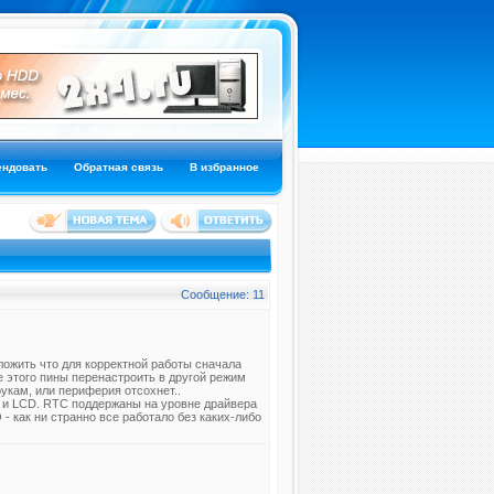
ендовать
Обратная связь
В избранное
Сообщение: 11
оложить что для корректной работы сначала
 этого пины перенастроить в другой режим
рукам, или периферия отсохнет..
C и LCD. RTC поддержаны на уровне драйвера
 - как ни странно все работало без каких-либо