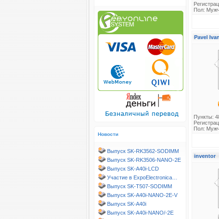
Регистрац
Пол: Муж
Pavel Iv
Пункты: 4
Регистрац
Пол: Муж
Новости
Выпуск SK-RK3562-SODIMM
inventor
Выпуск SK-RK3506-NANO-2E
Выпуск SK-A40i-LCD
Участие в ExpoElectronica…
Выпуск SK-T507-SODIMM
Выпуск SK-A40i-NANO-2E-V
Выпуск SK-A40i
Выпуск SK-A40i-NANO/-2E