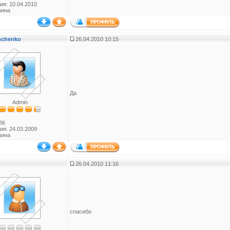
ия: 10.04.2010
чина
anchenko
26.04.2010 10:15
Да
Admin
86
ия: 24.03.2009
чина
26.04.2010 11:16
спасибо