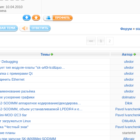
ия: 10.04.2010
чина
Форум
»
st
<<
1
2
Темы
Автор
r Debugging
ufedor
ует тип модуля-платы "sk-a40i-lcd&quo…
ufedor
апка с примерами Qt
ufedor
динить Ethernet
ufedor
ufedor
аименование разъёма
ufedor
ое ускорение графики
dolmatov
2-SODIMM аппаратное кодирование/декодирова…
Dilok
2-SODIMM, объем устанавливаемой LPDDR4 и e…
Pavel Ivanchen
ini-MOD I2C3 баг
Pavel Ivanchen
 загружаться Linux
OMu4KA
ка "Честный знак"
Pavel Ivanchen
ие планы
starterkit
 при запуске SK-iMX8Mini-SODIMM
Alferatz