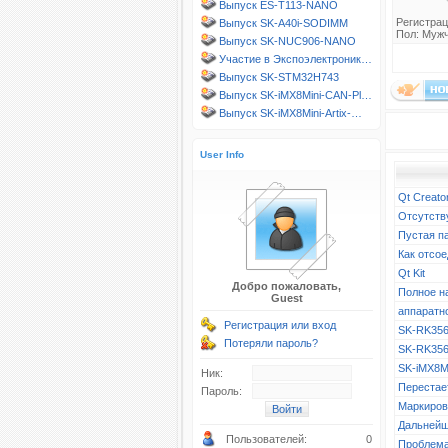
Выпуск ES-T113-NANO
Регистрац
Выпуск SK-A40i-SODIMM
Пол: Муж
Выпуск SK-NUC906-NANO
Участие в Экспоэлектроник…
Выпуск SK-STM32H743
Выпуск SK-iMX8Mini-CAN-Pl…
Выпуск SK-iMX8Mini-Artix-…
User Info
Qt Creato
Отсутств
Пустая п
Как отсое
Qt Kit
Добро пожаловать,
Полное н
Guest
аппаратн
Регистрация или вход
SK-RK356
Потеряли пароль?
SK-RK356
SK-iMX8M
Ник:
Перестает
Пароль:
Маркиров
Дальнейш
Пользователей:
0
Проблема