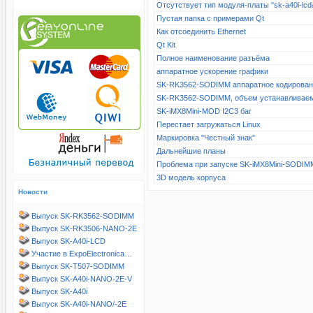
Отсутствует тип модуля-платы "sk-a40i-l
Пустая папка с примерами Qt
Как отсоединить Ethernet
Qt Kit
Полное наименование разъёма
аппаратное ускорение графики
SK-RK3562-SODIMM аппаратное кодирова
SK-RK3562-SODIMM, объем устанавливае
SK-iMX8Mini-MOD I2C3 баг
Перестает загружаться Linux
Маркировка "Честный знак"
Дальнейшие планы
Проблема при запуске SK-iMX8Mini-SODIM
3D модель корпуса
Новости
Выпуск SK-RK3562-SODIMM
Выпуск SK-RK3506-NANO-2E
Выпуск SK-A40i-LCD
Участие в ExpoElectronica…
Выпуск SK-T507-SODIMM
Выпуск SK-A40i-NANO-2E-V
Выпуск SK-A40i
Выпуск SK-A40i-NANO/-2E