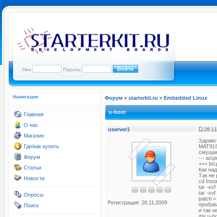
Ник:
Пароль:
Навигация
Форум
»
starterkit.ru
»
Embedded Linux
u-boot
Главная
О нас
userver1
28.11
Магазин
Здравс
Где/как купить
MAT91S
смущае
Форум
--- a/cp
+++ b/cp
Статьи
Как на
Так не 
Новости
cd Insta
tar -xvf
tar -xvf
Опросы
patch < 
Регистрация: 26.11.2009
пробов
Поиск
и так н
mv u-boo