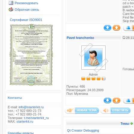
Рекомендовать
cd u-bo
patch < 
Обратная связь
В любо
Cant fin
Find fil
Сертификат ISO9001
Skip this
Pavel Ivanchenko
28.11
Готовый
Admin
Пункты: 486
Регистрация: 24.03.2009
Пол: Мужчина
Контакты
E-mail:
info@starterkit.ru
тел.: +7 922 680-21-73
тел.: +7 922 680-21-74
Телеграм:
t.me/starterkit_ru
MAX:
starterkit.ru
Темы
Qt Creator Debugging
Способы оплаты