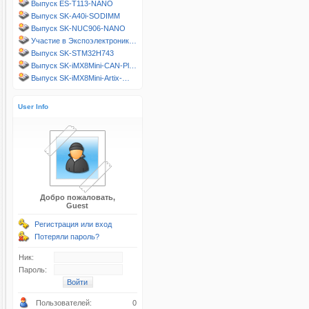
Выпуск ES-T113-NANO
Выпуск SK-A40i-SODIMM
Выпуск SK-NUC906-NANO
Участие в Экспоэлектроник…
Выпуск SK-STM32H743
Выпуск SK-iMX8Mini-CAN-Pl…
Выпуск SK-iMX8Mini-Artix-…
User Info
Добро пожаловать,
Guest
Регистрация или вход
Потеряли пароль?
Ник:
Пароль:
Пользователей:
0