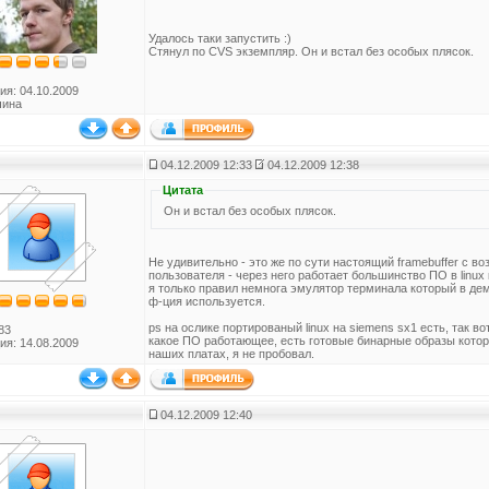
Удалось таки запустить :)
Стянул по CVS экземпляр. Он и встал без особых плясок.
ия: 04.10.2009
чина
04.12.2009 12:33
04.12.2009 12:38
Цитата
Он и встал без особых плясок.
Не удивительно - это же по сути настоящий framebuffer с 
пользователя - через него работает большинство ПО в linux 
я только правил немнога эмулятор терминала который в дем
ф-ция используется.
ps на ослике портированый linux на siemens sx1 есть, так вот
83
какое ПО работающее, есть готовые бинарные образы кото
ия: 14.08.2009
наших платах, я не пробовал.
04.12.2009 12:40