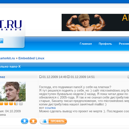
Главная
Профиль
Реком
tarterkit.ru
»
Embedded Linux
ельно nano-X
nez
01.12.2009 14:49
01.12.2009 14:51
Господа, кто поднимал nanoX у себя на платках?
Я тут решился поднять у себя, но :) сайт microwindows.org 
недоступен буквально недели 2 назад. Я пока читал доки по
обновлялся с 2005-года. Я так и не скачал себе дистрибутив
старые, Sasamy писал предположение, что microwindows мертв
копии дистрибутива нашел занятный maillist :)
вот
ссылка
ия: 04.10.2009
Можно сделать вывод что проект не мертв :). Последнее со
чина