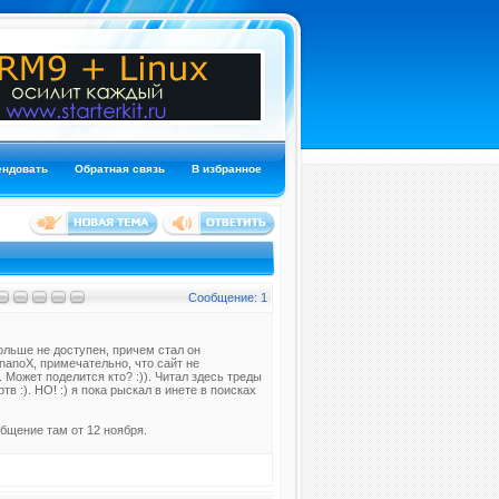
ендовать
Обратная связь
В избранное
Сообщение: 1
больше не доступен, причем стал он
 nanoX, примечательно, что сайт не
. Может поделится кто? :)). Читал здесь треды
 :). НО! :) я пока рыскал в инете в поисках
общение там от 12 ноября.