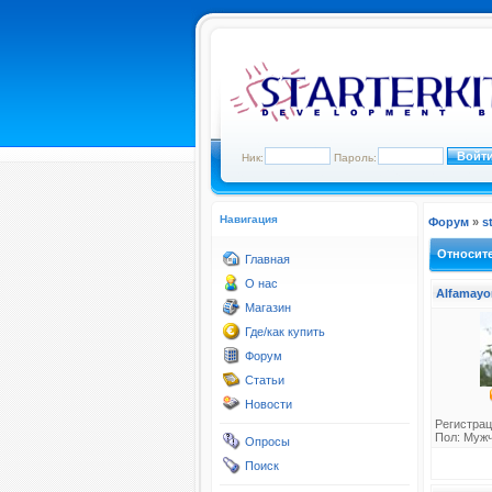
Ник:
Пароль:
Навигация
Форум
»
s
Относит
Главная
О нас
Alfamayo
Магазин
Где/как купить
Форум
Статьи
Новости
Регистрац
Пол: Муж
Опросы
Поиск