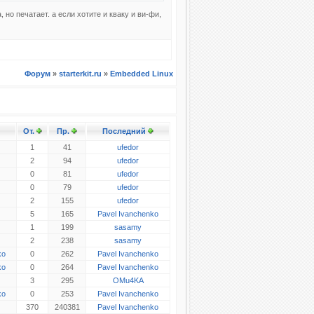
, но печатает. а если хотите и кваку и ви-фи,
Форум
»
starterkit.ru
»
Embedded Linux
От.
Пр.
Последний
1
41
ufedor
2
94
ufedor
0
81
ufedor
0
79
ufedor
2
155
ufedor
5
165
Pavel Ivanchenko
1
199
sasamy
2
238
sasamy
ko
0
262
Pavel Ivanchenko
ko
0
264
Pavel Ivanchenko
3
295
OMu4KA
ko
0
253
Pavel Ivanchenko
370
240381
Pavel Ivanchenko