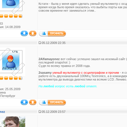
Кстати - была у меня идея сделать умный мультиметр с осц
время когда было время оказалось что выбиты порты как р
совсем времени нет заниматься этим..
83
ия: 14.08.2009
05.12.2009 22:35
2Alfamayonez
вот сейчас успешно зашел на искомый сайт (
последний snapshot :)
Судя по всему правка от 2008 года.
2sasamy
умный мультиметр с осцилографом и прочим
- я с
работе есть двухканальный 100Мгц Textronics, а в командир
мультиметра да вывода диагностики на всякие LCD. Лениво.. 
На
любой
вопрос есть
любой
ответ.
ия: 25.05.2009
чина
-Петербург
nez
05.12.2009 23:57