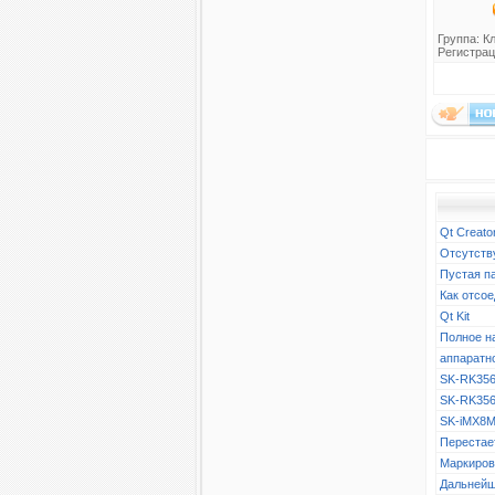
Группа:
К
Регистрац
Qt Creato
Отсутств
Пустая п
Как отсое
Qt Kit
Полное н
аппаратн
SK-RK356
SK-RK356
SK-iMX8M
Перестает
Маркиров
Дальнейш