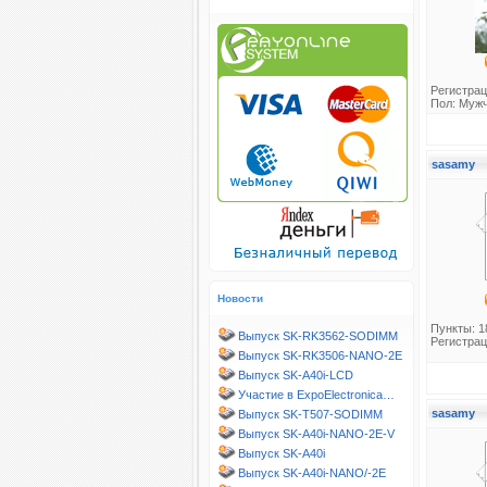
Регистрац
Пол: Муж
sasamy
Новости
Пункты: 1
Выпуск SK-RK3562-SODIMM
Регистрац
Выпуск SK-RK3506-NANO-2E
Выпуск SK-A40i-LCD
Участие в ExpoElectronica…
sasamy
Выпуск SK-T507-SODIMM
Выпуск SK-A40i-NANO-2E-V
Выпуск SK-A40i
Выпуск SK-A40i-NANO/-2E