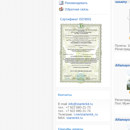
sasamy
Рекомендовать
Обратная связь
Сертификат ISO9001
Пункты: 1
Регистрац
Alfamayo
Контакты
Регистрац
Пол: Муж
E-mail:
info@starterkit.ru
тел.: +7 922 680-21-73
тел.: +7 922 680-21-74
Телеграм:
t.me/starterkit_ru
MAX:
starterkit.ru
Alfamayo
Способы оплаты