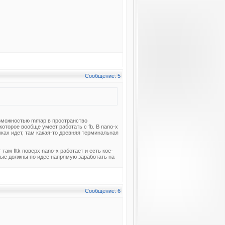
Сообщение: 5
возможностью mmap в пространство
которое вообще умеет работать с fb. В nano-x
ках идет, там какая-то древняя терминальная
 там fltk поверх nano-x работает и есть кое-
рые должны по идее напрямую заработать на
Сообщение: 6