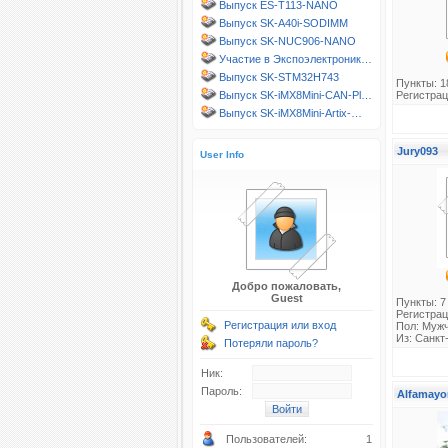
Выпуск ES-T113-NANO
Выпуск SK-A40i-SODIMM
Выпуск SK-NUC906-NANO
Участие в Экспоэлектроник…
Выпуск SK-STM32H743
Пункты: 1
Выпуск SK-iMX8Mini-CAN-Pl…
Регистрац
Выпуск SK-iMX8Mini-Artix-…
Jury093
User Info
Добро пожаловать,
Guest
Пункты: 7
Регистрац
Регистрация или вход
Пол: Муж
Из: Санкт
Потеряли пароль?
Ник:
Пароль:
Alfamayo
Пользователей:
1