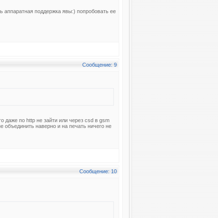
ть аппаратная поддержка явы:) попробовать ее
Сообщение: 9
о даже по http не зайти или через csd в gsm
х не объединить наверно и на печать ничего не
Сообщение: 10