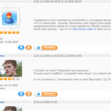
01.12.2009 20:49
01.12.2009 20:52
Поднимается без проблем на framebuffer-е, исходники выложи
что-то побыстрее - выложу. Возможно сайт недоступен врем
продолжительное время он снова заработал. Можно скачать 
были свои архивы - где-то тут
http://forum.oslik.ru/
(linux on s
83
ия: 14.08.2009
nez
01.12.2009 21:41
02.12.2009 14:55
Спасибо за ответ! Попробую там порыться.
Рыскал еще в maillist'е :)) разработчики пишут что самый с
А что случилось с заголовком темы в окне браузера? :)))) П
ия: 04.10.2009
чина
nez
03.12.2009 23:05