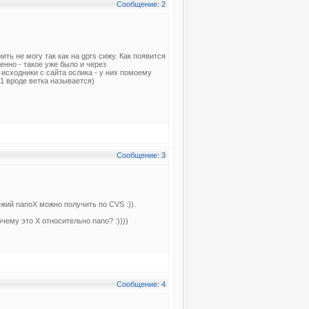
Сообщение: 2
ть не могу так как на gprs сижу. Как появится
енно - такое уже было и через
исходники c сайта ослика - у них помоему
x1 вроде ветка называется)
Сообщение: 3
вежий nanoX можно получить по CVS :)).
очему это X относительно nano? :))))
Сообщение: 4