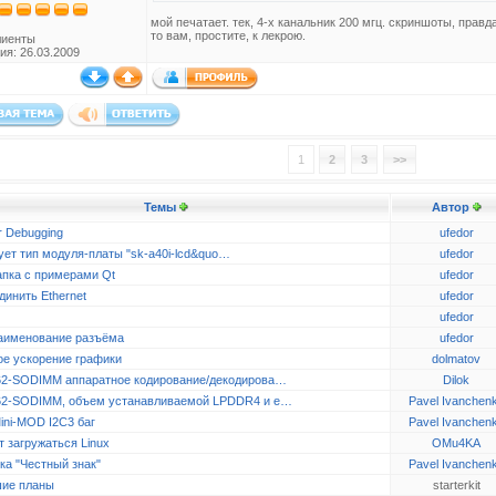
мой печатает. тек, 4-х канальник 200 мгц. скриншоты, правда
то вам, простите, к лекрою.
лиенты
ия: 26.03.2009
1
2
3
>>
Темы
Автор
r Debugging
ufedor
ует тип модуля-платы "sk-a40i-lcd&quo…
ufedor
апка с примерами Qt
ufedor
динить Ethernet
ufedor
ufedor
аименование разъёма
ufedor
ое ускорение графики
dolmatov
2-SODIMM аппаратное кодирование/декодирова…
Dilok
2-SODIMM, объем устанавливаемой LPDDR4 и e…
Pavel Ivanchen
ini-MOD I2C3 баг
Pavel Ivanchen
 загружаться Linux
OMu4KA
ка "Честный знак"
Pavel Ivanchen
ие планы
starterkit