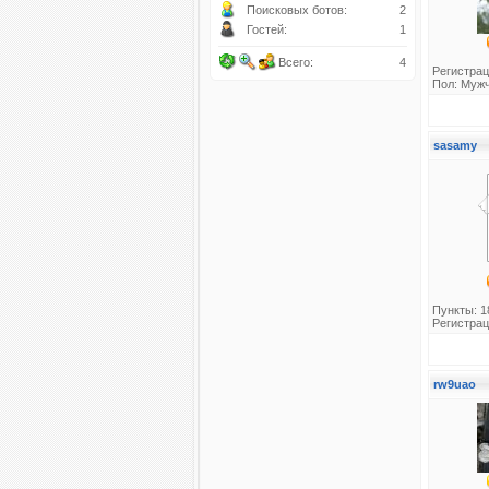
Поисковых ботов:
2
Гостей:
1
Всего:
4
Регистрац
Пол: Муж
sasamy
Пункты: 1
Регистрац
rw9uao