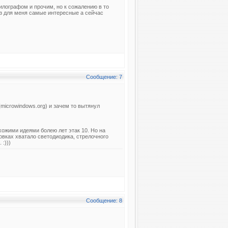
илографом и прочим, но к сожалению в то
аз для меня самые интересные а сейчас
Сообщение: 7
microwindows.org) и зачем то вытянул
хожими идеями болею лет этак 10. Но на
овках хватало светодиодика, стрелочного
:)))
Сообщение: 8