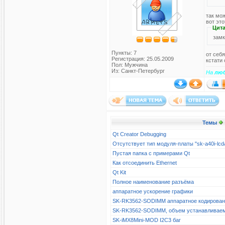
так мож
вот эт
Цита
замк
Пункты: 7
от себ
Регистрация: 25.05.2009
кстати 
Пол: Мужчина
Из: Санкт-Петербург
На
лю
Темы
Qt Creator Debugging
Отсутствует тип модуля-платы "sk-a40i-l
Пустая папка с примерами Qt
Как отсоединить Ethernet
Qt Kit
Полное наименование разъёма
аппаратное ускорение графики
SK-RK3562-SODIMM аппаратное кодирова
SK-RK3562-SODIMM, объем устанавливае
SK-iMX8Mini-MOD I2C3 баг