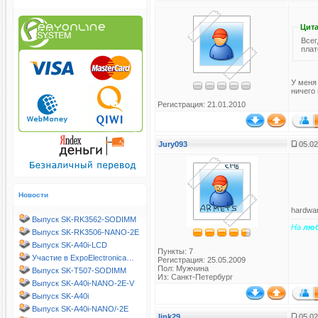
Цита
Всег
плат
У меня
ничего
Регистрация: 21.01.2010
Jury093
05.02
Новости
hardwar
Выпуск SK-RK3562-SODIMM
На
лю
Выпуск SK-RK3506-NANO-2E
Выпуск SK-A40i-LCD
Пункты: 7
Участие в ExpoElectronica…
Регистрация: 25.05.2009
Пол: Мужчина
Выпуск SK-T507-SODIMM
Из: Санкт-Петербург
Выпуск SK-A40i-NANO-2E-V
Выпуск SK-A40i
Выпуск SK-A40i-NANO/-2E
link29
05.02