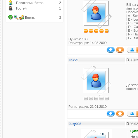
Поисковых ботов:
2
В linux
Гостей:
1
#minico
Парамет
| A - Se
Всего:
3
| B - Lo
| C - Ca
| D - Ca
| E - Bp
| F - H
| G - So
Пункты: 183
Регистрация: 14.08.2009
link29
06.02
До этог
появля
Регистрация: 21.01.2010
Jury093
06.02
Цита
Ни в