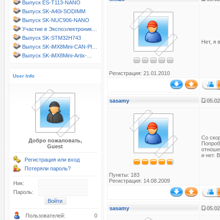
Выпуск ES-T113-NANO
Выпуск SK-A40i-SODIMM
Выпуск SK-NUC906-NANO
Участие в Экспоэлектроник…
Выпуск SK-STM32H743
Нет, я 
Выпуск SK-iMX8Mini-CAN-Pl…
Выпуск SK-iMX8Mini-Artix-…
Регистрация: 21.01.2010
User Info
sasamy
05.02
Со ско
Добро пожаловать,
Попроб
Guest
отноше
и нет. 
Регистрация или вход
Потеряли пароль?
Пункты: 183
Регистрация: 14.08.2009
Ник:
Пароль:
sasamy
05.02
Пользователей:
0