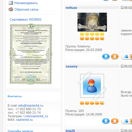
Рекомендовать
rw9uao
05.02
Обратная связь
Сертификат ISO9001
замкни
коррек
Группа:
Клиенты
Регистрация: 26.03.2009
sasamy
05.02
Всегда 
было ни
Контакты
E-mail:
info@starterkit.ru
тел.: +7 922 680-21-73
Пункты: 183
тел.: +7 922 680-21-74
Регистрация: 14.08.2009
Телеграм:
t.me/starterkit_ru
MAX:
starterkit.ru
link29
05.02
Способы оплаты