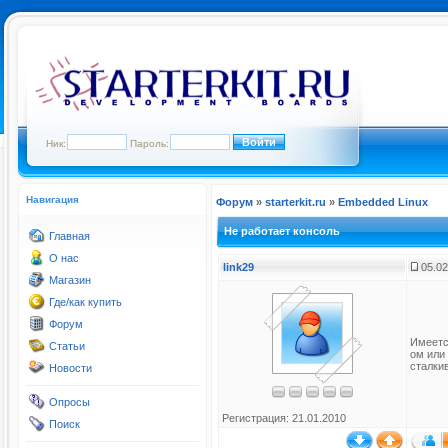
Ник:
Пароль:
Навигация
Форум
»
starterkit.ru
»
Embedded Linux
Не работает консоль
Главная
О нас
link29
05.02
Магазин
Где/как купить
Форум
Имеетс
Статьи
ом или
сталки
Новости
Опросы
Регистрация: 21.01.2010
Поиск