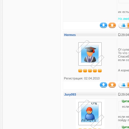
их есть
На
лю
Hermes
29.04
О! суп
То что 
Спасибо
если с
А корн
Регистрация: 02.04.2010
Jury093
29.04
Цита
если
если н
пойду 
Цита