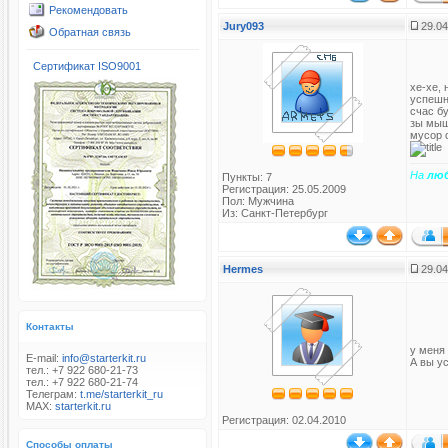
Рекомендовать
Jury093
29.04
Обратная связь
Сертификат ISO9001
хе-хе, 
успешн
счас б
зы мыш
мусор с
На
лю
Пункты: 7
Регистрация: 25.05.2009
Пол: Мужчина
Из: Санкт-Петербург
Hermes
29.04
Контакты
у меня
E-mail:
info@starterkit.ru
А вы у
тел.: +7 922 680-21-73
тел.: +7 922 680-21-74
Телеграм:
t.me/starterkit_ru
MAX:
starterkit.ru
Регистрация: 02.04.2010
Способы оплаты