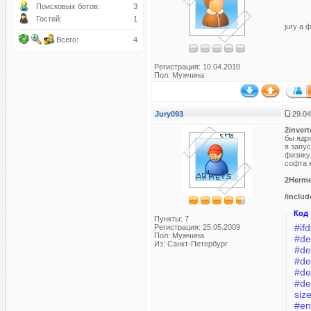
Поисковых ботов:
3
Гостей:
1
jury а
Всего:
4
Регистрация: 10.04.2010
Пол: Мужчина
Jury093
29.04
2invert
бы ядр
я запус
физику
софта 
2Herm
/includ
Код
Пункты: 7
#if
Регистрация: 25.05.2009
Пол: Мужчина
Из: Санкт-Петербург
#de
siz
#en