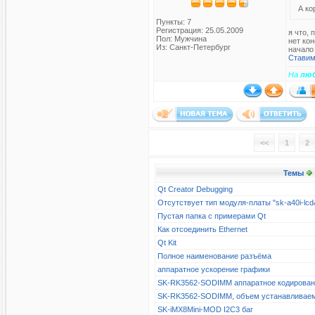
А ко
Пункты: 7
Регистрация: 25.05.2009
я что, 
Пол: Мужчина
нет ко
Из: Санкт-Петербург
начало
Ставим
На
лю
<<
1
2
Темы
Qt Creator Debugging
Отсутствует тип модуля-платы "sk-a40i-l
Пустая папка с примерами Qt
Как отсоединить Ethernet
Qt Kit
Полное наименование разъёма
аппаратное ускорение графики
SK-RK3562-SODIMM аппаратное кодирова
SK-RK3562-SODIMM, объем устанавливае
SK-iMX8Mini-MOD I2C3 баг