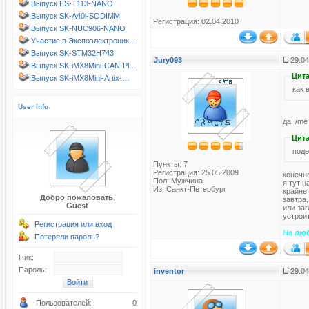
Выпуск ES-T113-NANO
Выпуск SK-A40i-SODIMM
Регистрация: 02.04.2010
Выпуск SK-NUC906-NANO
Участие в Экспоэлектроник…
Выпуск SK-STM32H743
Jury093
29.04
Выпуск SK-iMX8Mini-CAN-Pl…
Цита
Выпуск SK-iMX8Mini-Artix-…
как 
User Info
да, /m
Цита
поде
Пункты: 7
Регистрация: 25.05.2009
конечн
Пол: Мужчина
я тут н
Из: Санкт-Петербург
крайне 
Добро пожаловать,
завтра,
Guest
или за
устрои
Регистрация или вход
На
лю
Потеряли пароль?
Ник:
Пароль:
inventor
29.04
Пользователей:
0