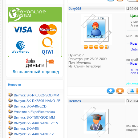
Jury093
29.04
Цита
у ме
А вы
мнэ.. 
Код
Debi
Пункты: 7
Регистрация: 25.05.2009
по кра
Пол: Мужчина
Код
Из: Санкт-Петербург
armet
deb 
На
лю
Новости
Выпуск SK-RK3562-SODIMM
Выпуск SK-RK3506-NANO-2E
Hermes
29.04
Выпуск SK-A40i-LCD
Участие в ExpoElectronica…
Выпуск SK-T507-SODIMM
Выпуск SK-A40i-NANO-2E-V
как вы
Выпуск SK-A40i
поделит
Выпуск SK-A40i-NANO/-2E