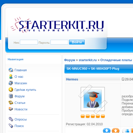
Ник:
Пароль:
Навигация
Форум
»
starterkit.ru
»
Отладочные платы
SK-MNUC950 + SK-MI0430FT-Plug
Главная
О нас
Hermes
29.04
Магазин
Где/как купить
Форум
разобр
Подклю
Статьи
Перена
добавил
Новости
Пробую
опреде
Опросы
Регистрация: 02.04.2010
Поиск