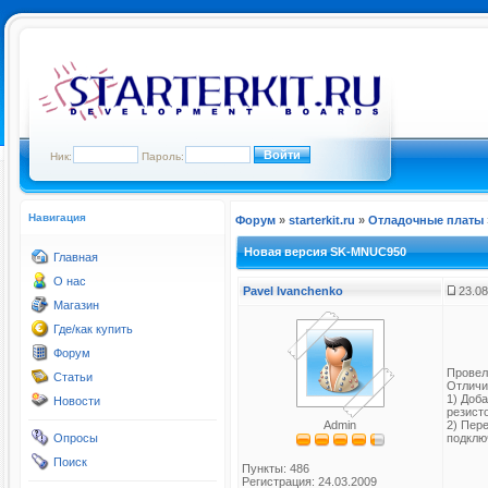
Ник:
Пароль:
Навигация
Форум
»
starterkit.ru
»
Отладочные платы
Новая версия SK-MNUC950
Главная
О нас
Pavel Ivanchenko
23.08
Магазин
Где/как купить
Форум
Провел
Статьи
Отличи
1) Доб
Новости
резист
Admin
2) Пер
Опросы
подклю
Поиск
Пункты: 486
Регистрация: 24.03.2009