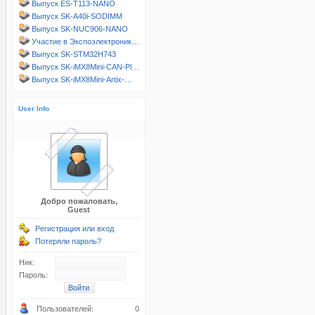
Выпуск ES-T113-NANO
Выпуск SK-A40i-SODIMM
Выпуск SK-NUC906-NANO
Участие в Экспоэлектроник…
Выпуск SK-STM32H743
Выпуск SK-iMX8Mini-CAN-Pl…
Выпуск SK-iMX8Mini-Artix-…
User Info
Добро пожаловать,
Guest
Регистрация или вход
Потеряли пароль?
Ник:
Пароль:
Пользователей:
0