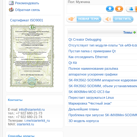
Пол: Мужчина
Рекомендовать
Обратная связь
Сертификат ISO9001
Темы
Qt Creator Debugging
Отсутствует тип модуля-платы "sk-a40i-l
Пустая папка с примерами Qt
Как отсоединить Ethernet
Qt Kit
Полное наименование разъёма
аппаратное ускорение графики
SK-RK3562-SODIMM аппаратное кодирова
SK-RK3562-SODIMM, объем устанавливае
SK-iMX8Mini-MOD I2C3 баг
Перестает загружаться Linux
Контакты
Маркировка "Честный знак"
Дальнейшие планы
E-mail:
info@starterkit.ru
тел.: +7 922 680-21-73
Проблема при запуске SK-iMX8Mini-SODIM
тел.: +7 922 680-21-74
Телеграм:
t.me/starterkit_ru
3D модель корпуса
MAX:
starterkit.ru
Способы оплаты