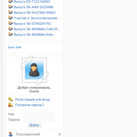
Выпуск ES-T113-NANO
Выпуск SK-A40i-SODIMM
Выпуск SK-NUC906-NANO
Участие в Экспоэлектроник…
Выпуск SK-STM32H743
Выпуск SK-iMX8Mini-CAN-Pl…
Выпуск SK-iMX8Mini-Artix-…
User Info
Добро пожаловать,
Guest
Регистрация или вход
Потеряли пароль?
Ник:
Пароль:
Пользователей:
0