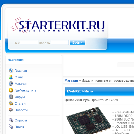
Ник:
Пароль:
Навигация
Главная
О нас
Магазин
» Изделия снятые с производств
Магазин
Где/как купить
EV-iMX287-Micro
Форум
Цена: 2700 Руб.
Прочитано: 17329
Статьи
Новости
• FreeScale i
• 128M DDR2-
• 256M SLC N
Опросы
• Ethernet 10
• I/O: USB, Et
Поиск
• -40 ... +85C
• 50x40mm