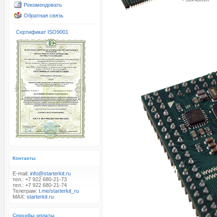
Рекомендовать
Обратная связь
Сертификат ISO9001
Контакты
E-mail:
info@starterkit.ru
тел.: +7 922 680-21-73
тел.: +7 922 680-21-74
Телеграм:
t.me/starterkit_ru
MAX:
starterkit.ru
Способы оплаты