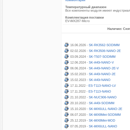
Комментарий
Температурный диапазон
Все компоненты модуля имеют индустриальн
Комплектация поставки
EV-iMX287-Micro
Наличие: Снят
16.06.2026 -
SK-RK3562-SODIMM
02.02.2026 -
SK-RK3506-NANO-2E
03.09.2024 -
SK-T507-SODIMM
12.06.2024 -
SK-A40i-NANO-V
06.06.2024 -
SK-A40i-NANO-2E-V
15.02.2023 -
SK-A40i-NANO-2E
15.02.2023 -
SK-A40i-NANO
17.11.2022 -
ES-T113-NANO-LV
17.11.2022 -
ES-T113-NANO
21.10.2022 -
SK-NUC906-NANO
20.10.2022 -
SK-A40i-SODIMM
15.10.2020 -
SK-iMX6ULL-NANO-2E
06.07.2020 -
SK-iMX8Mini-SODIMM
25.12.2019 -
SK-iMX8Mini-MOD
07.05.2019 -
SK-iMX6ULL-NANO