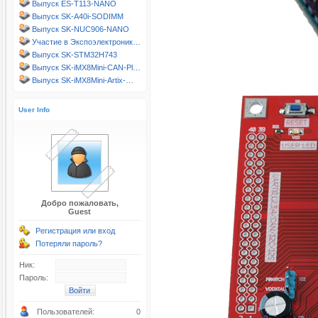
Выпуск ES-T113-NANO
Выпуск SK-A40i-SODIMM
Выпуск SK-NUC906-NANO
Участие в Экспоэлектроник…
Выпуск SK-STM32H743
Выпуск SK-iMX8Mini-CAN-Pl…
Выпуск SK-iMX8Mini-Artix-…
User Info
Добро пожаловать,
Guest
Регистрация или вход
Потеряли пароль?
Ник:
Пароль:
Пользователей:
0