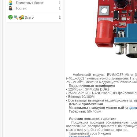
Поисковых ботов:
1
Гостей:
1
Всего:
2
Небольшой модуль EV-iMX287-Micro (SE
(-40...+85С) температурного диапазона. 
256 МБайт. Также на модуле установлена мик
Подключенная периферия:
• 128MБайт (64Mx16) DDR2
• 256МБайт SLC NAND flash (UBI файловая с
• Ethernet 10/100M
•
Все выводы выведены на двухрядные шты
Демо и приложения
Материалы к модулю можно найти
здес
Габариты:
50х40мм
Условия поставки, гарантия
Продукция проходит обязательную провер
обеспечение распространяется по принципу
можно вернуть без объяснения причин.
Гарантийный срок 6 недель.