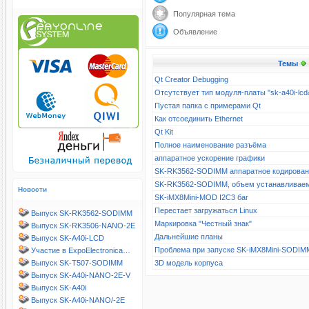
Популярная тема
Объявление
Темы
Qt Creator Debugging
Отсутствует тип модуля-платы "sk-a40i-l
Пустая папка с примерами Qt
Как отсоединить Ethernet
Qt Kit
Полное наименование разъёма
аппаратное ускорение графики
SK-RK3562-SODIMM аппаратное кодирова
SK-RK3562-SODIMM, объем устанавливае
Новости
SK-iMX8Mini-MOD I2C3 баг
Перестает загружаться Linux
Выпуск SK-RK3562-SODIMM
Маркировка "Честный знак"
Выпуск SK-RK3506-NANO-2E
Дальнейшие планы
Выпуск SK-A40i-LCD
Проблема при запуске SK-iMX8Mini-SODIM
Участие в ExpoElectronica…
Выпуск SK-T507-SODIMM
3D модель корпуса
Выпуск SK-A40i-NANO-2E-V
Выпуск SK-A40i
Выпуск SK-A40i-NANO/-2E