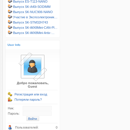
Выпуск ES-T113-NANO
Выпуск SK-A40i-SODIMM
Выпуск SK-NUC906-NANO
Участие в Экспоэлектроник…
Выпуск SK-STM32H743
Выпуск SK-iMX8Mini-CAN-Pl…
Выпуск SK-iMX8Mini-Artix-…
User Info
Добро пожаловать,
Guest
Регистрация или вход
Потеряли пароль?
Ник:
Пароль:
Пользователей:
0