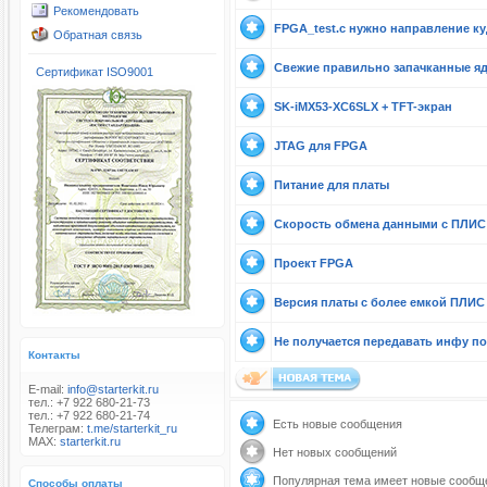
Рекомендовать
FPGA_test.c нужно направление ку
Обратная связь
Свежие правильно запачканные я
Сертификат ISO9001
SK-iMX53-XC6SLX + TFT-экран
JTAG для FPGA
Питание для платы
Скорость обмена данными с ПЛИС
Проект FPGA
Версия платы с более емкой ПЛИС
Не получается передавать инфу по
Контакты
E-mail:
info@starterkit.ru
тел.: +7 922 680-21-73
тел.: +7 922 680-21-74
Есть новые сообщения
Телеграм:
t.me/starterkit_ru
MAX:
starterkit.ru
Нет новых сообщений
Популярная тема имеет новые сообщ
Способы оплаты