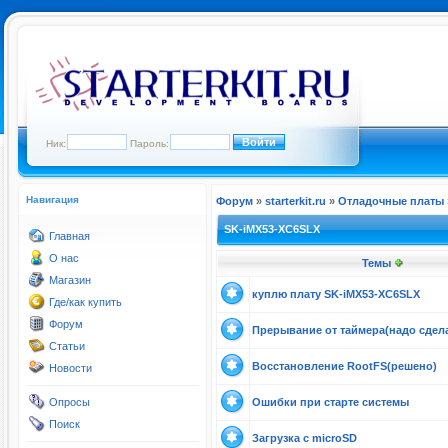
Ник:
Пароль:
Навигация
Форум
»
starterkit.ru
»
Отладочные платы
SK-iMX53-XC6SLX
Главная
О нас
Темы
Магазин
куплю плату SK-iMX53-XC6SLX
Где/как купить
Форум
Прерывание от таймера(надо сдел
Статьи
Восстановление RootFS(решено)
Новости
Опросы
Ошибки при старте системы
Поиск
Загрузка с microSD